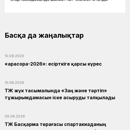
Басқа да жаңалықтар
10.08.2026
«Қарасора-2026»: есірткіге қарсы күрес
10.08.2026
ҚТЖ жүк тасымалында «Заң және тәртіп»
тұжырымдамасын іске асыруды талқылады
09.08.2026
ҚТЖ Басқарма төрағасы спартакиаданың