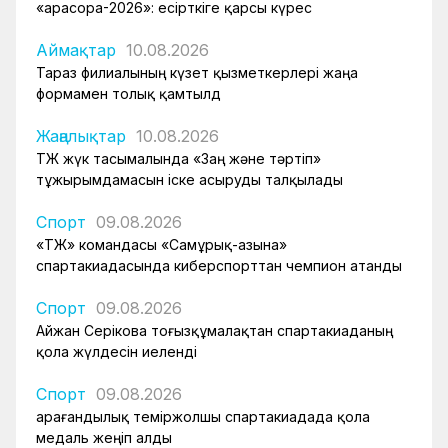
«Қарасора-2026»: есірткіге қарсы күрес
Аймақтар
10.08.2026
Тараз филиалының күзет қызметкерлері жаңа
формамен толық қамтылд
Жаңалықтар
10.08.2026
ҚТЖ жүк тасымалында «Заң және тәртіп»
тұжырымдамасын іске асыруды талқылады
Спорт
09.08.2026
«ҚТЖ» командасы «Самұрық-Қазына»
спартакиадасында киберспорттан чемпион атанды
Спорт
09.08.2026
Айжан Серікова тоғызқұмалақтан спартакиаданың
қола жүлдесін иеленді
Спорт
09.08.2026
Қарағандылық теміржолшы спартакиадада қола
медаль жеңіп алды