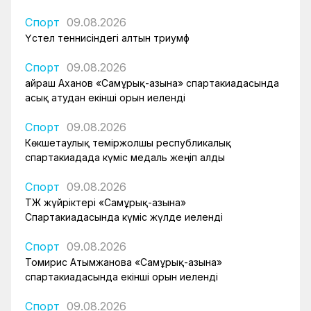
Спорт
09.08.2026
Үстел теннисіндегі алтын триумф
Спорт
09.08.2026
Қайраш Аханов «Самұрық-Қазына» спартакиадасында
асық атудан екінші орын иеленді
Спорт
09.08.2026
Көкшетаулық теміржолшы республикалық
спартакиадада күміс медаль жеңіп алды
Спорт
09.08.2026
ҚТЖ жүйріктері «Самұрық-Қазына»
Спартакиадасында күміс жүлде иеленді
Спорт
09.08.2026
Томирис Атымжанова «Самұрық-Қазына»
спартакиадасында екінші орын иеленді
Спорт
09.08.2026