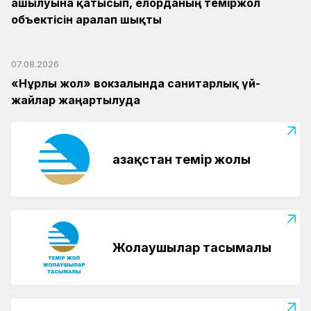
ашылуына қатысып, елорданың теміржол
объектісін аралап шықты
07.08.2026
«Нұрлы жол» вокзалында санитарлық үй-
жайлар жаңартылуда
Қазақстан темір жолы
Жолаушылар тасымалы