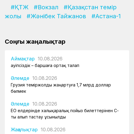
#ҚТЖ
#Вокзал
#Қазақстан темір
жолы
#Жәнібек Тайжанов
#Астана-1
Соңғы жаңалықтар
Аймақтар
10.08.2026
Қауіпсіздік – баршаға ортақ талап
Әлемде
10.08.2026
Грузия теміржолды жаңартуға 1,7 млрд доллар
бөлмек
Әлемде
10.08.2026
ЕО елдерінде халықаралық пойыз билеттерінен ҚҚС-
ты алып тастау ұсынылды
Жаңалықтар
10.08.2026