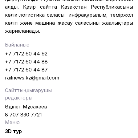
алды. Қазір сайтта Қазақстан Республикасының
көлік-логистика саласы, инфрақұрылым, теміржол
көлігі және машина жасау саласының жаңалықтары
жарияланады.
Байланыс
+7 7172 60 44 92
+7 7172 60 44 88
+7 7172 60 44 87
railnews.kz@gmail.com
Сайттың шығарушы
редакторы
Әділет Мұсахаев
8 707 830 7721
Меню
3D тур