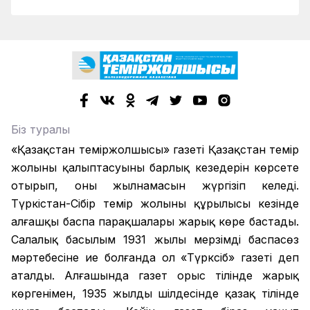
Біз туралы
«Қазақстан теміржолшысы» газеті Қазақстан темір
жолының қалыптасуының барлық кезеңдерін көрсете
отырып, оның жылнамасын жүргізіп келеді.
Түркістан-Сібір темір жолының құрылысы кезінде
алғашқы баспа парақшалары жарық көре бастады.
Салалық басылым 1931 жылы мерзімді баспасөз
мәртебесіне ие болғанда ол «Түрксіб» газеті деп
аталды. Алғашында газет орыс тілінде жарық
көргенімен, 1935 жылдың шілдесінде қазақ тілінде