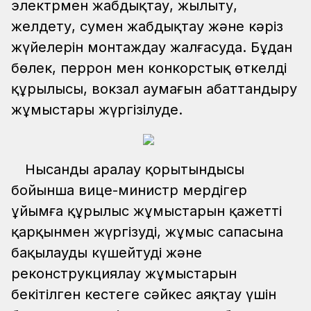
электрмен жабдықтау, жылыту,
желдету, сумен жабдықтау және кәріз
жүйелерін монтаждау жалғасуда. Бұдан
бөлек, перрон мен конкорстық өткелдің
құрылысы, вокзал аумағын абаттандыру
жұмыстары жүргізілуде.
Нысанды аралау қорытындысы
бойынша вице-министр мердігер
ұйымға құрылыс жұмыстарын қажетті
қарқынмен жүргізуді, жұмыс сапасына
бақылауды күшейтуді және
реконструкциялау жұмыстарын
бекітілген кестеге сәйкес аяқтау үшін