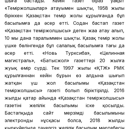
шыға бастады. Кейін газет біраз уақыт
«Теміржолшылар» атауымен шықты, 1958 жылы
біріккен Қазақстан темір жолы құрылғанда бұл
басылымға да әсер етті. Содан бастап газет
«Қазақстан теміржолшысы» деген жаңа атау алып,
10 мың дана таралыммен шықты. Қазақ темір жолы
үшке бөлінгенде бұл салалық басылымға тағы да
әсер етті. «Новь Турксиба», «Целинная
магистраль», «Батысжол» газеттері 20 жылға
жуық өмір сүрді. Тек 1997 жылы «ҚТЖ» РМК
құрылғаннан кейін бұрын өз алдына шығып
жатқан үш жол басылымы «Қазақстан
теміржолшысы» газеті болып біріктірілді. 2016
жылдың қаңтар айында «Қазақстан теміржолшысы»
газетінің желілік басылымы іске қосылды.
Бастапқыда сайт мерзімді басылымының
электронды нұсқасы болса, 2018 жылдың
қыркүйегінде тәуелсіз желілік басылым мәртебесін