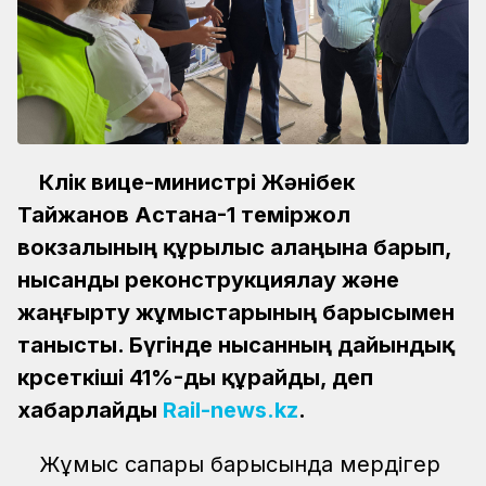
Көлік вице-министрі Жәнібек
Тайжанов Астана-1 теміржол
вокзалының құрылыс алаңына барып,
нысанды реконструкциялау және
жаңғырту жұмыстарының барысымен
танысты. Бүгінде нысанның дайындық
көрсеткіші 41%-ды құрайды, деп
хабарлайды
Rail-news.kz
.
Жұмыс сапары барысында мердігер