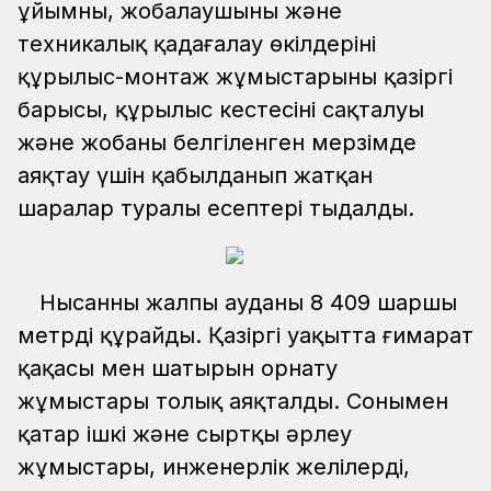
ұйымның, жобалаушының және
техникалық қадағалау өкілдерінің
құрылыс-монтаж жұмыстарының қазіргі
барысы, құрылыс кестесінің сақталуы
және жобаны белгіленген мерзімде
аяқтау үшін қабылданып жатқан
шаралар туралы есептері тыңдалды.
Нысанның жалпы ауданы 8 409 шаршы
метрді құрайды. Қазіргі уақытта ғимарат
қаңқасы мен шатырын орнату
жұмыстары толық аяқталды. Сонымен
қатар ішкі және сыртқы әрлеу
жұмыстары, инженерлік желілерді,