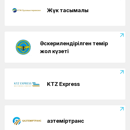
Жүк тасымалы
Әскерилендірілген темір
жол күзеті
KTZ Express
Қазтеміртранс