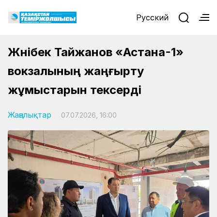
Русский
Жәнібек Тайжанов «Астана-1»
вокзалының жаңғырту
жұмыстарын тексерді
Жаңалықтар
07.07.2026, 16:00