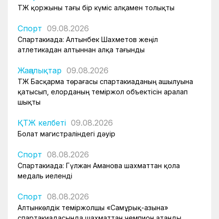
ҚТЖ қоржыны тағы бір күміс алқамен толықты
Спорт
09.08.2026
Спартакиада: Алтынбек Шахметов жеңіл
атлетикадан алтыннан алқа тағынды
Жаңалықтар
09.08.2026
ҚТЖ Басқарма төрағасы спартакиаданың ашылуына
қатысып, елорданың теміржол объектісін аралап
шықты
ҚТЖ келбеті
09.08.2026
Болат магистраліндегі дәуір
Спорт
08.08.2026
Спартакиада: Гүлжан Аманова шахматтан қола
медаль иеленді
Спорт
08.08.2026
Алтынкөлдік теміржолшы «Самұрық-Қазына»
спартакиадасында шахматтан чемпион атанды