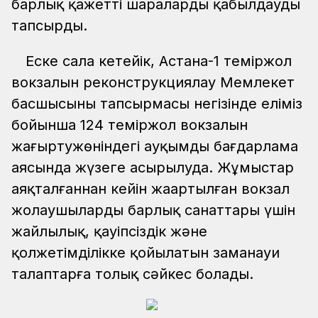
барлық қажетті шараларды қабылдауды
тапсырды.
Еске сала кетейік, Астана-1 теміржол
вокзалын реконструкциялау Мемлекет
басшысының тапсырмасы негізінде еліміз
бойынша 124 теміржол вокзалын
жаңғыртужөніндегі ауқымды бағдарлама
аясында жүзеге асырылуда. Жұмыстар
аяқталғаннан кейін жаңартылған вокзал
жолаушылардың барлық санаттары үшін
жайлылық, қауіпсіздік және
қолжетімділікке қойылатын заманауи
талаптарға толық сәйкес болады.