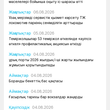
мәселелері бойынша оқыту іс-шарасы өтті
Жаңалықтар
06.08.2026
Ұзақ мерзімді сервистік қызмет көрсету ҚТЖ
локомотив паркінің сенімділігін арттырады
Жаңалықтар
05.08.2026
Теміржолшылар 53 теміржол өткелінде «Қауіпсіз
өткел» профилактикалық акциясын өткізді
Жаңалықтар
04.08.2026
Құрық порты 2026 жылдың І-ші жарты жылындағы
жұмысын қорытындылады
Аймақтар
04.08.2026
Боранды бекеттің бас қақпасы
Аймақтар
04.08.2026
Ғасырлық тарихы бар вокзалдар жаңарды
Қауіпсіздік
04.08.2026