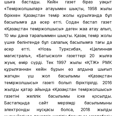
шыға бастады. Кейін газет біраз уақыт
«Теміржолшылар» атауымен шықты, 1958 жылы
біріккен Қазақстан темір жолы құрылғанда бұл
басылымға да әсер етті. Содан бастап газет
«Қазақстан теміржолшысы» деген жаңа атау алып,
10 мың дана таралыммен шықты. Қазақ темір жолы
үшке бөлінгенде бұл салалық басылымға тағы да
әсер етті. «Новь Турксиба», «Целинная
магистраль», «Батысжол» газеттері 20 жылға
жуық өмір сүрді. Тек 1997 жылы «ҚТЖ» РМК
құрылғаннан кейін бұрын өз алдына шығып
жатқан үш жол басылымы «Қазақстан
теміржолшысы» газеті болып біріктірілді. 2016
жылдың қаңтар айында «Қазақстан теміржолшысы»
газетінің желілік басылымы іске қосылды.
Бастапқыда сайт мерзімді басылымының
электронды нұсқасы болса, 2018 жылдың