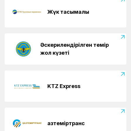
Жүк тасымалы
Әскерилендірілген темір
жол күзеті
KTZ Express
Қазтеміртранс