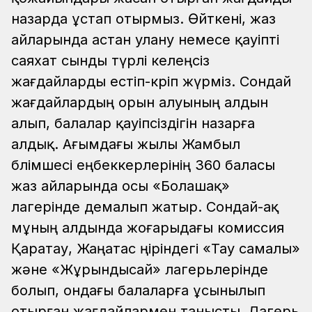
назарда ұстап отырмыз. Өйткені, жаз
айларында астан улану немесе қауіпті
саяхат сынды түрлі келеңсіз
жағдайларды естіп-көріп жүрміз. Сондай
жағдайлардың орын алуының алдын
алып, балалар қауіпсіздігін назарға
алдық. Ағымдағы жылы Жамбыл
бөлімшесі еңбеккерлерінің 360 баласы
жаз айларында осы «Болашақ»
лагерінде демалып жатыр. Сондай-ақ
мұның алдында жоғарыдағы комиссия
Қаратау, Жаңатас өңіріндегі «Тау самалы»
және «Жұрындысай» лагерьлерінде
болып, ондағы балаларға ұсынылып
отырған жағдайлармен танысты. Лагерь