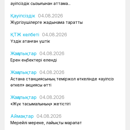
Қауіпсіздік сызығынан аттама...
Қауіпсіздік
04.08.2026
Жүргізушілерге жадынама таратты
ҚТЖ келбеті
04.08.2026
Үздік атанған үштік
Жаңалықтар
04.08.2026
Ерен еңбектері еленді
Жаңалықтар
04.08.2026
Астана станциясының теміржол өткелінде «Қауіпсіз
өткел» акциясы өтті
Жаңалықтар
04.08.2026
«Жүк тасымалының» жетістігі
Аймақтар
04.08.2026
Мерейлі мереке, лайықты марапат