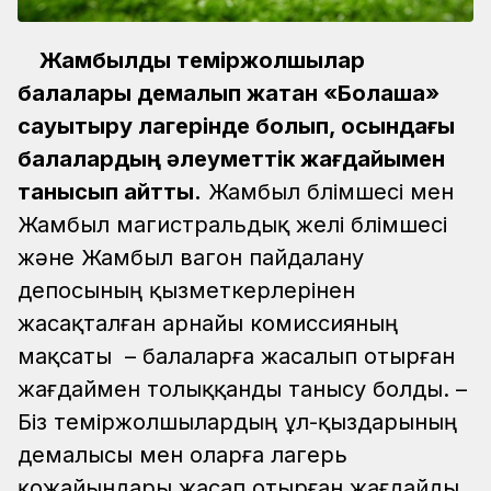
Жамбылдық теміржолшылар
балалары демалып жатқан «Болашақ»
сауықтыру лагерінде болып, осындағы
балалардың әлеуметтік жағдайымен
танысып қайтты.
Жамбыл бөлімшесі мен
Жамбыл магистральдық желі бөлімшесі
және Жамбыл вагон пайдалану
депосының қызметкерлерінен
жасақталған арнайы комиссияның
мақсаты – балаларға жасалып отырған
жағдаймен толыққанды танысу болды.
–
Біз теміржолшылардың ұл-қыздарының
демалысы мен оларға лагерь
қожайындары жасап отырған жағдайды