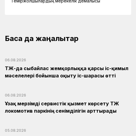
Теміржолшылардың мерекелік демалысы
Басқа да жаңалықтар
06.08.2026
ҚТЖ-да сыбайлас жемқорлыққа қарсы іс-қимыл
мәселелері бойынша оқыту іс-шарасы өтті
06.08.2026
Ұзақ мерзімді сервистік қызмет көрсету ҚТЖ
локомотив паркінің сенімділігін арттырады
05.08.2026