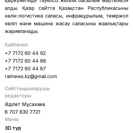
қыркүйегінде тәуелсіз желілік басылым мәртебесін
алды. Қазір сайтта Қазақстан Республикасының
көлік-логистика саласы, инфрақұрылым, теміржол
көлігі және машина жасау саласының жаңалықтары
жарияланады.
Байланыс
+7 7172 60 44 92
+7 7172 60 44 88
+7 7172 60 44 87
railnews.kz@gmail.com
Сайттың шығарушы
редакторы
Әділет Мұсахаев
8 707 830 7721
Меню
3D тур