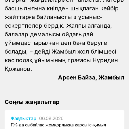
басшылығына көңілден шықпаған кейбір
жайттарға байланысты өз ұсыныс-
ескертпелер бердік. Жалпы алғанда,
балалар демалысы ойдағыдай
ұйымдастырылған деп баға беруге
болады, – дейді Жамбыл жол бөлімшесі
кәсіподақ ұйымының төрағасы Нуридин
Қожанов.
Арсен Байзақ, Жамбыл
Соңғы жаңалықтар
Жаңалықтар
06.08.2026
ҚТЖ-да сыбайлас жемқорлыққа қарсы іс-қимыл