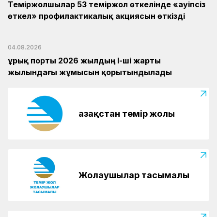
Теміржолшылар 53 теміржол өткелінде «Қауіпсіз
өткел» профилактикалық акциясын өткізді
04.08.2026
Құрық порты 2026 жылдың І-ші жарты
жылындағы жұмысын қорытындылады
Қазақстан темір жолы
Жолаушылар тасымалы