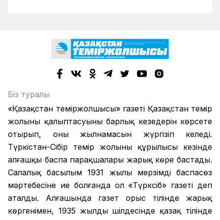
Біз туралы
«Қазақстан теміржолшысы» газеті Қазақстан темір
жолының қалыптасуының барлық кезеңдерін көрсете
отырып, оның жылнамасын жүргізіп келеді.
Түркістан-Сібір темір жолының құрылысы кезінде
алғашқы баспа парақшалары жарық көре бастады.
Салалық басылым 1931 жылы мерзімді баспасөз
мәртебесіне ие болғанда ол «Түрксіб» газеті деп
аталды. Алғашында газет орыс тілінде жарық
көргенімен, 1935 жылдың шілдесінде қазақ тілінде