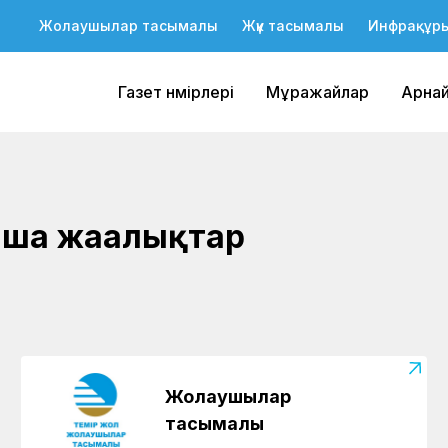
Жолаушылар тасымалы
Жүк тасымалы
Инфрақұр
Газет нөмірлері
Мұражайлар
Арна
ша жаңалықтар
Жолаушылар
тасымалы