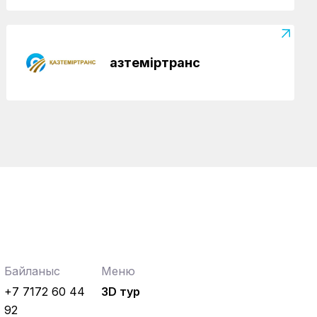
Қазтеміртранс
Байланыс
Меню
+7 7172 60 44
3D тур
92