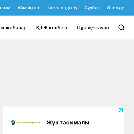
ылым
Аймақтар
Цифрландыру
Сұхбат
Әлемде
йы жобалар
ҚТЖ келбеті
Сұрақ-жауап
Жүк тасымалы