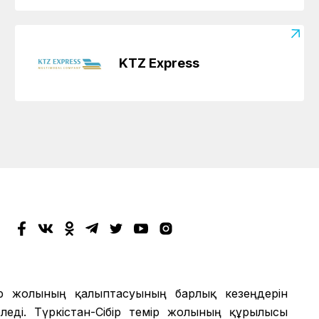
KTZ Express
мір жолының қалыптасуының барлық кезеңдерін
еді. Түркістан-Сібір темір жолының құрылысы