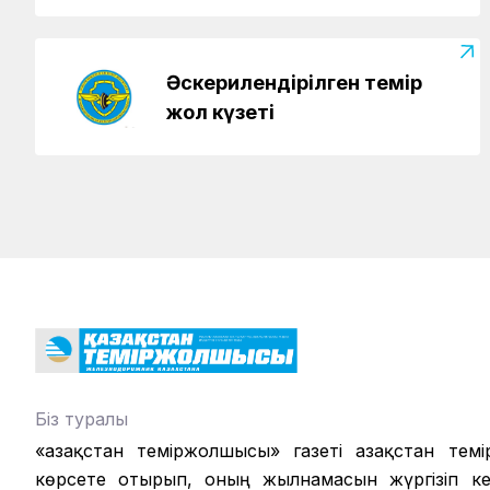
Әскерилендірілген темір
жол күзеті
Біз туралы
«Қазақстан теміржолшысы» газеті Қазақстан те
көрсете отырып, оның жылнамасын жүргізіп кел