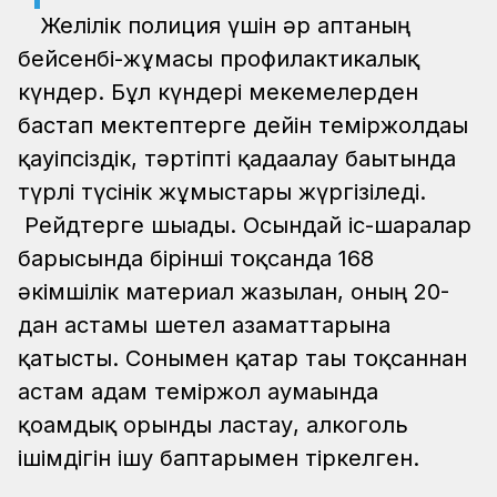
Желілік полиция үшін әр аптаның
бейсенбі-жұмасы профилактикалық
күндер. Бұл күндері мекемелерден
бастап мектептерге дейін теміржолдағы
қауіпсіздік, тәртіпті қадағалау бағытында
түрлі түсінік жұмыстары жүргізіледі.
Рейдтерге шығады. Осындай іс-шаралар
барысында бірінші тоқсанда 168
әкімшілік материал жазылған, оның 20-
дан астамы шетел азаматтарына
қатысты. Сонымен қатар тағы тоқсаннан
астам адам теміржол аумағында
қоғамдық орынды ластау, алкоголь
ішімдігін ішу баптарымен тіркелген.