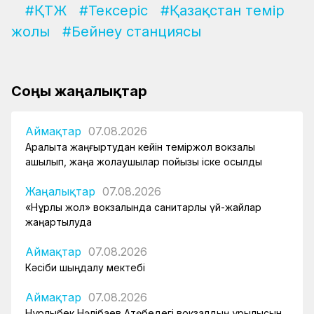
#ҚТЖ
#Тексеріс
#Қазақстан темір
жолы
#Бейнеу станциясы
Соңғы жаңалықтар
Аймақтар
07.08.2026
Арқалықта жаңғыртудан кейін теміржол вокзалы
ашылып, жаңа жолаушылар пойызы іске қосылды
Жаңалықтар
07.08.2026
«Нұрлы жол» вокзалында санитарлық үй-жайлар
жаңартылуда
Аймақтар
07.08.2026
Кәсіби шыңдалу мектебі
Аймақтар
07.08.2026
Нұрлыбек Нәлібаев Ақтөбедегі вокзалдың құрылысын