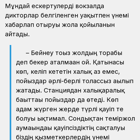
Мұндай ескертулерді вокзалда
дикторлар белгіленген уақытпен үнемі
хабарлап отыруы жолға қойылғанын
айтады.
– Бейнеу тоғыз жолдың торабы
деп бекер аталмаған ғой. Қатынасы
көп, келіп кететін халық аз емес,
пойыздар әрлі-берлі толассыз ағылып
жатады. Станциядан халықаралық
бағыттағы пойыздар да өтеді. Көп
адам жүрген жерде түрлі қауіп те
болуы ықтимал. Сондықтан теміржол
аумағындағы қауіпсіздіктің сақталуы
біздің қызметкерлердің үнемі