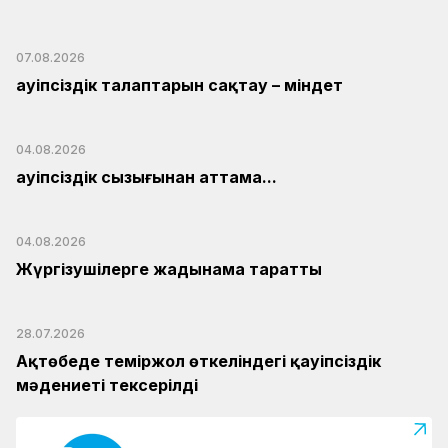
07.08.2026
Қауіпсіздік талаптарын сақтау – міндет
04.08.2026
Қауіпсіздік сызығынан аттама...
04.08.2026
Жүргізушілерге жадынама таратты
28.07.2026
Ақтөбеде теміржол өткеліндегі қауіпсіздік
мәдениеті тексерілді