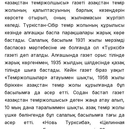
«Қазақстан теміржолшысы» газеті Қазақстан темір
жолының қалыптасуының барлық кезеңдерін
көрсете отырып, оның жылнамасын жүргізіп
келеді. Түркістан-Сібір темір жолының құрылысы
кезінде алғашқы баспа парақшалары жарық көре
бастады. Салалық басылым 1931 жылы мерзімді
баспасөз мәртебесіне ие болғанда ол «Түрксіб»
газеті деп аталды. Алғашында газет орыс тілінде
жарық көргенімен, 1935 жылдың шілдесінде қазақ
тілінде шыға бастады. Кейін газет біраз уақыт
«Теміржолшылар» атауымен шықты, 1958 жылы
біріккен Қазақстан темір жолы құрылғанда бұл
басылымға да әсер етті. Содан бастап газет
«Қазақстан теміржолшысы» деген жаңа атау алып,
10 мың дана таралыммен шықты. Қазақ темір жолы
үшке бөлінгенде бұл салалық басылымға тағы да
әсер етті. «Новь Турксиба», «Целинная