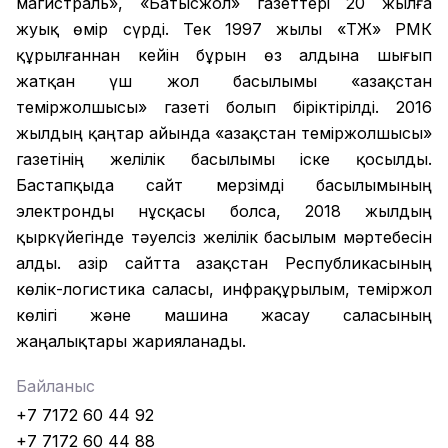
магистраль», «Батысжол» газеттері 20 жылға
жуық өмір сүрді. Тек 1997 жылы «ҚТЖ» РМК
құрылғаннан кейін бұрын өз алдына шығып
жатқан үш жол басылымы «Қазақстан
теміржолшысы» газеті болып біріктірілді. 2016
жылдың қаңтар айында «Қазақстан теміржолшысы»
газетінің желілік басылымы іске қосылды.
Бастапқыда сайт мерзімді басылымының
электронды нұсқасы болса, 2018 жылдың
қыркүйегінде тәуелсіз желілік басылым мәртебесін
алды. Қазір сайтта Қазақстан Республикасының
көлік-логистика саласы, инфрақұрылым, теміржол
көлігі және машина жасау саласының
жаңалықтары жарияланады.
Байланыс
+7 7172 60 44 92
+7 7172 60 44 88