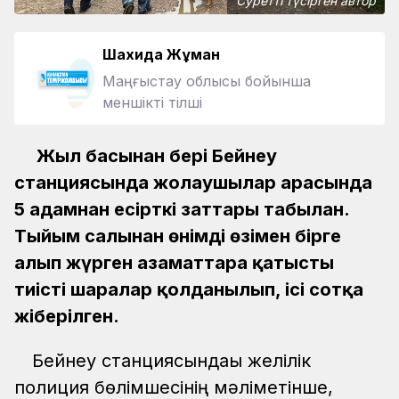
Суретті түсірген автор
Шахида Жұман
Маңғыстау облысы бойынша
меншікті тілші
Жыл басынан бері Бейнеу
станциясында жолаушылар арасында
5 адамнан есірткі заттары табылған.
Тыйым салынған өнімді өзімен бірге
алып жүрген азаматтарға қатысты
тиісті шаралар қолданылып, ісі сотқа
жіберілген.
Бейнеу станциясындағы желілік
полиция бөлімшесінің мәліметінше,