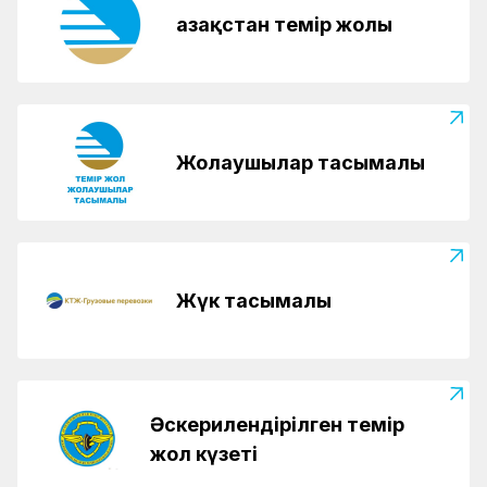
Қазақстан темір жолы
Жолаушылар тасымалы
Жүк тасымалы
Әскерилендірілген темір
жол күзеті