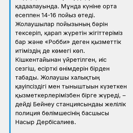
қадағалауында. Мұнда күніне орта
есеппен 14-16 пойыз өтеді.
Жолаушылар пойызының бәрін
тексеріп, қарап жүретін жігіттеріміз
бар және «Робби» деген қызметтік
итіміздің де көмегі көп.
Кішкентайынан үйретілген, иіс
сезгіш, есірткі өнімдерін бірден
табады. Жолаушы халықтың
қауіпсіздігі мен тыныштығын күзеткен
қызметкерлерімізбен бірге жүреді, –
дейді Бейнеу станциясындағы желілік
полиция бөлімшесінің басшысы
Насыр Дербісалиев.