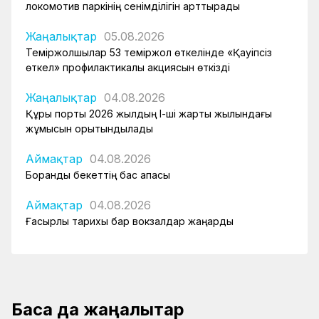
локомотив паркінің сенімділігін арттырады
Жаңалықтар
05.08.2026
Теміржолшылар 53 теміржол өткелінде «Қауіпсіз
өткел» профилактикалық акциясын өткізді
Жаңалықтар
04.08.2026
Құрық порты 2026 жылдың І-ші жарты жылындағы
жұмысын қорытындылады
Аймақтар
04.08.2026
Боранды бекеттің бас қақпасы
Аймақтар
04.08.2026
Ғасырлық тарихы бар вокзалдар жаңарды
Басқа да жаңалықтар