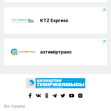
KTZ Express
Қазтеміртранс
Біз туралы