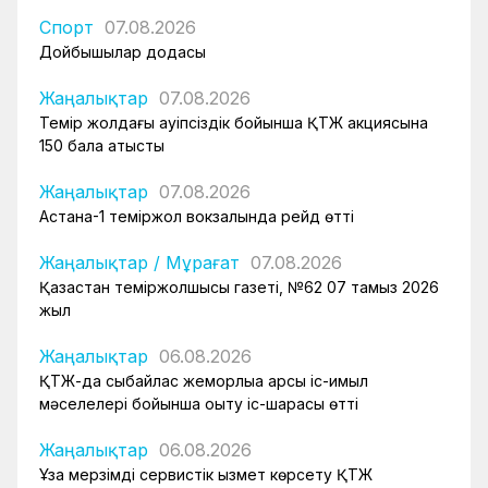
Спорт
07.08.2026
Дойбышылар додасы
Жаңалықтар
07.08.2026
Темір жолдағы қауіпсіздік бойынша ҚТЖ акциясына
150 бала қатысты
Жаңалықтар
07.08.2026
Астана-1 теміржол вокзалында рейд өтті
Жаңалықтар
/
Мұрағат
07.08.2026
Қазақстан теміржолшысы газеті, №62 07 тамыз 2026
жыл
Жаңалықтар
06.08.2026
ҚТЖ-да сыбайлас жемқорлыққа қарсы іс-қимыл
мәселелері бойынша оқыту іс-шарасы өтті
Жаңалықтар
06.08.2026
Ұзақ мерзімді сервистік қызмет көрсету ҚТЖ