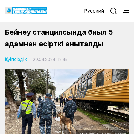
Русский
Бейнеу станциясында биыл 5
адамнан есірткі анықталды
Қауіпсіздік
29.04.2024, 12:45