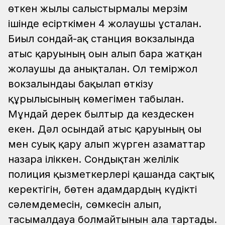
өткен жылы салыстырмалы мерзім
ішінде есірткімен 4 жолаушы ұсталған.
Биыл сондай-ақ станция вокзалында
атыс қаруының оғын алып бара жатқан
жолаушы да анықталған. Ол теміржол
вокзалындағы бақылап өткізу
құрылғысының көмегімен табылған.
Мұндай дерек былтыр да кездескен
екен. Дәл осындай атыс қаруының оғы
мен суық қару алып жүрген азаматтар
назарға іліккен. Сондықтан желілік
полиция қызметкерлері қашанда сақтық
керектігін, бөтен адамдардың күдікті
сәлемдемесін, сөмкесін алып,
тасымалдауға болмайтынын алға тартады.