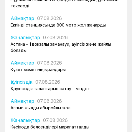
тексерді
Аймақтар
07.08.2026
Екпінді станциясында 800 метр жол жаңарды
Жаңалықтар
07.08.2026
Астана – 1 вокзалы заманауи, қауіпсіз және жайлы
болады
Аймақтар
07.08.2026
Күзет қызметінің қырандары
Қауіпсіздік
07.08.2026
Қауіпсіздік талаптарын сақтау – міндет
Аймақтар
07.08.2026
Алпыс жылдық абыройлы жол
Жаңалықтар
07.08.2026
Кәсіподақ белсенділері марапатталды