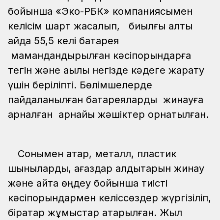
бойынша «Эко-РБК» компаниясымен
келісім шарт жасалып, биылғы алты
айда 55,5 келі батарея
мамандандырылған кәсіпорындарға
тегін және ақылы негізде кәдеге жарату
үшін беріліпті. Бөлімшелерде
пайдаланылған батареяларды жинауға
арналған арнайы жәшіктер орнатылған.
Сонымен қатар, металл, пластик
шыныларды, қағаздар қалдықтарын жинау
және қайта өңдеу бойынша тиісті
кәсіпорындармен келіссөздер жүргізіліп,
бірқатар жұмыстар атқарылған. Жыл