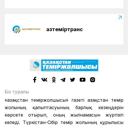
Қазтеміртранс
Біз туралы
«Қазақстан теміржолшысы» газеті Қазақстан темір
жолының қалыптасуының барлық кезеңдерін
көрсете отырып, оның жылнамасын жүргізіп
келеді. Түркістан-Сібір темір жолының құрылысы