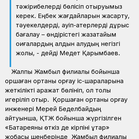
тәжірибелерді бөлісіп отыруымыз
керек. Еңбек жағдайларын жақсарту,
тәуекелдерді, қауіп-қатерлерді дұрыс
бағалау – өндірістегі жазатайым
оқиғалардың алдын алудың негізгі
жолы, - дейді Медет Қарымбаев.
Жалпы Жамбыл филиалы бойынша
қоршаған ортаны қорғау іс-шараларына
жеткілікті қаражат бөлініп, ол толық
игеріліп отыр. Қоршаған ортаны қорғау
инженері Мерей Беделбайдың
айтуынша, ҚТЖ бойынша жүргізілген
«Батареяны өткіз де кірпіні құтқар»
жобасы шеңберінде Жамбыл филиалы