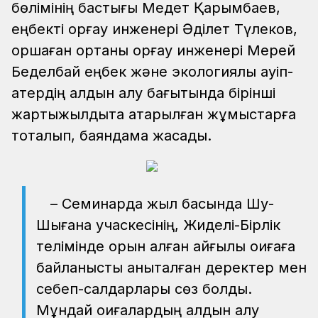
бөлімінің бастығы Медет Қарымбаев,
еңбекті қорғау инженері Әділет Түлеков,
қоршаған ортаны қорғау инженері Мерей
Беделбай еңбек және экологиялық қауіп-
қатердің алдын алу бағытында бірінші
жартыжылдықта атқарылған жұмыстарға
тоқталып, баяндама жасады.
– Семинарда жыл басында Шу-
Шығанақ учаскесінің, Жиделі-Бірлік
телімінде орын алған қайғылы оқиғаға
байланысты анықталған деректер мен
себеп-салдарлары сөз болды.
Мұндай оқиғалардың алдын алу