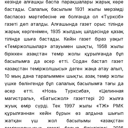
кезінде алғашқы баспа парақшалары жарық көре
бастады. Салалық басылым 1931 жылы мерзімді
баспасөз мәртебесіне ие болғанда ол «Түрксіб»
газеті деп аталды. Алғашында газет орыс тілінде
жарық көргенімен, 1935 жылдың шілдесінде қазақ
тілінде шыға бастады. Кейін газет біраз уақыт
«Теміржолшылар» атауымен шықты, 1958 жылы
біріккен Қазақстан темір жолы құрылғанда бұл
басылымға да әсер етті. Содан бастап газет
«Қазақстан теміржолшысы» деген жаңа атау алып,
10 мың дана таралыммен шықты. Қазақ темір жолы
үшке бөлінгенде бұл салалық басылымға тағы да
әсер етті. «Новь Турксиба», «Целинная
магистраль», «Батысжол» газеттері 20 жылға
жуық өмір сүрді. Тек 1997 жылы «ҚТЖ» РМК
құрылғаннан кейін бұрын өз алдына шығып
жатқан үш жол басылымы «Қазақстан