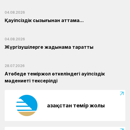
04.08.2026
Қауіпсіздік сызығынан аттама...
04.08.2026
Жүргізушілерге жадынама таратты
28.07.2026
Ақтөбеде теміржол өткеліндегі қауіпсіздік
мәдениеті тексерілді
Қазақстан темір жолы