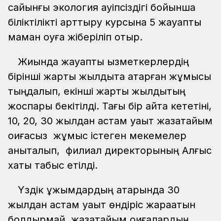
сайынғы экология қауіпсіздігі бойынша
біліктілікті арттыру курсына 5 жауапты
маман оқуға жіберіліп отыр.
Жиында жауапты қызметкерлердің
бірінші жарты жылдықта атқарған жұмысы
тыңдалып, екінші жарты жылдықтың
жоспары бекітілді. Тағы бір айта кететіні,
10, 20, 30 жылдан астам уақыт жазатайым
оқиғасыз жұмыс істеген мекемелер
анықталып, филиал директорының Алғыс
хаты табыс етілді.
Үздік ұжымдардың қатарында 30
жылдан астам уақыт өндіріс жарақатын
болдырмай, жазатайым оқиғалардың