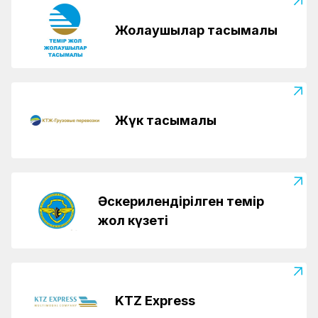
Жолаушылар тасымалы
Жүк тасымалы
Әскерилендірілген темір
жол күзеті
KTZ Express