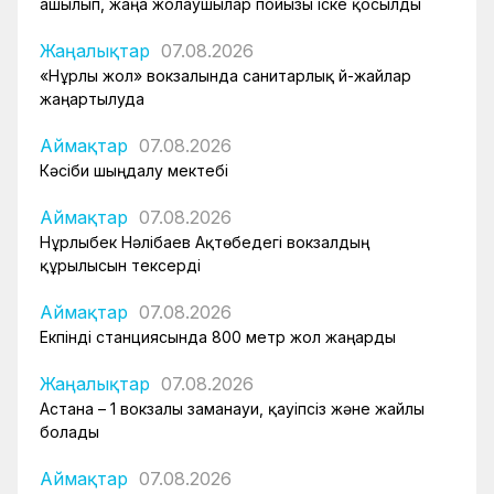
ашылып, жаңа жолаушылар пойызы іске қосылды
Жаңалықтар
07.08.2026
«Нұрлы жол» вокзалында санитарлық үй-жайлар
жаңартылуда
Аймақтар
07.08.2026
Кәсіби шыңдалу мектебі
Аймақтар
07.08.2026
Нұрлыбек Нәлібаев Ақтөбедегі вокзалдың
құрылысын тексерді
Аймақтар
07.08.2026
Екпінді станциясында 800 метр жол жаңарды
Жаңалықтар
07.08.2026
Астана – 1 вокзалы заманауи, қауіпсіз және жайлы
болады
Аймақтар
07.08.2026