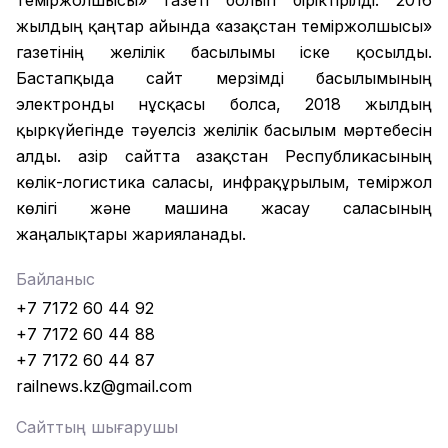
теміржолшысы» газеті болып біріктірілді. 2016
жылдың қаңтар айында «Қазақстан теміржолшысы»
газетінің желілік басылымы іске қосылды.
Бастапқыда сайт мерзімді басылымының
электронды нұсқасы болса, 2018 жылдың
қыркүйегінде тәуелсіз желілік басылым мәртебесін
алды. Қазір сайтта Қазақстан Республикасының
көлік-логистика саласы, инфрақұрылым, теміржол
көлігі және машина жасау саласының
жаңалықтары жарияланады.
Байланыс
+7 7172 60 44 92
+7 7172 60 44 88
+7 7172 60 44 87
railnews.kz@gmail.com
Сайттың шығарушы