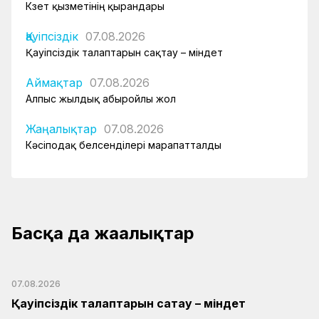
Күзет қызметінің қырандары
Қауіпсіздік
07.08.2026
Қауіпсіздік талаптарын сақтау – міндет
Аймақтар
07.08.2026
Алпыс жылдық абыройлы жол
Жаңалықтар
07.08.2026
Кәсіподақ белсенділері марапатталды
Басқа да жаңалықтар
07.08.2026
Қауіпсіздік талаптарын сақтау – міндет