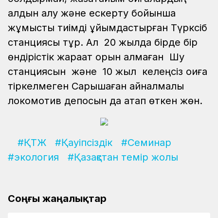
алдын алу және ескерту бойынша
жұмысты тиімді ұйымдастырған Түрксіб
станциясы тұр. Ал 20 жылда бірде бір
өндірістік жарақат орын алмаған Шу
станциясын және 10 жыл келеңсіз оқиға
тіркелмеген Сарышаған айналмалы
локомотив депосын да атап өткен жөн.
#ҚТЖ
#Қауіпсіздік
#Семинар
#экология
#Қазақстан темір жолы
Соңғы жаңалықтар