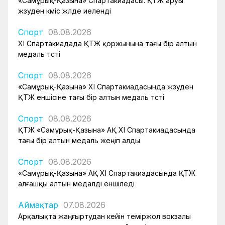
«Самұрық-Қазына» Спартакиадасы: ҚТЖ аруы
жүзуден күміс жүлде иеленді
Спорт
08.08.2026
XI Спартакиадада ҚТЖ қоржынына тағы бір алтын
медаль түсті
Спорт
08.08.2026
«Самұрық-Қазына» XI Спартакиадасында жүзуден
ҚТЖ еншісіне тағы бір алтын медаль түсті
Спорт
08.08.2026
ҚТЖ «Самұрық-Қазына» АҚ XI Спартакиадасында
тағы бір алтын медаль жеңіп алды
Спорт
08.08.2026
«Самұрық-Қазына» АҚ XI Спартакиадасында ҚТЖ
алғашқы алтын медалді еншіледі
Аймақтар
07.08.2026
Арқалықта жаңғыртудан кейін теміржол вокзалы