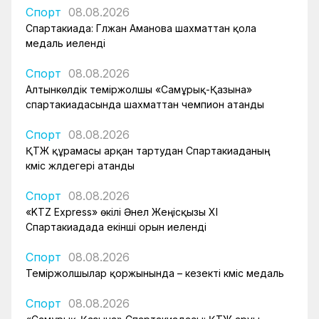
Спорт
08.08.2026
Спартакиада: Гүлжан Аманова шахматтан қола
медаль иеленді
Спорт
08.08.2026
Алтынкөлдік теміржолшы «Самұрық-Қазына»
спартакиадасында шахматтан чемпион атанды
Спорт
08.08.2026
ҚТЖ құрамасы арқан тартудан Спартакиаданың
күміс жүлдегері атанды
Спорт
08.08.2026
«KTZ Express» өкілі Әнел Жеңісқызы XI
Спартакиадада екінші орын иеленді
Спорт
08.08.2026
Теміржолшылар қоржынында – кезекті күміс медаль
Спорт
08.08.2026