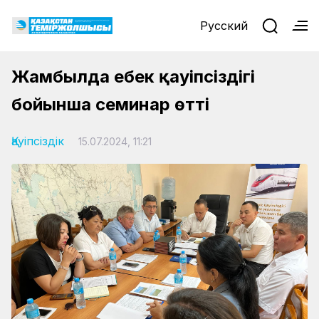
Русский
Жамбылда еңбек қауіпсіздігі
бойынша семинар өтті
Қауіпсіздік
15.07.2024, 11:21