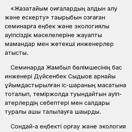
«Жазатайым оқиғалардың алдын алу
және ескерту» тақырыбын қозғаған
семинарға еңбек және экологиялық
қауіпсіздік мәселелеріне жауапты
мамандар мен жетекші инженерлер
қатысты.
Семинарда Жамбыл бөлімшесінің бас
инженері Дүйсенбек Сыдықов арнайы
ұйымдастырылған іс-шараның мақсатына
тоқталып, теміржолда туындайтын қауіп-
қатерлердің себептері мен салдары
туралы ашық талқылауға шақырды.
Сондай-ақ еңбекті қорғау және экология