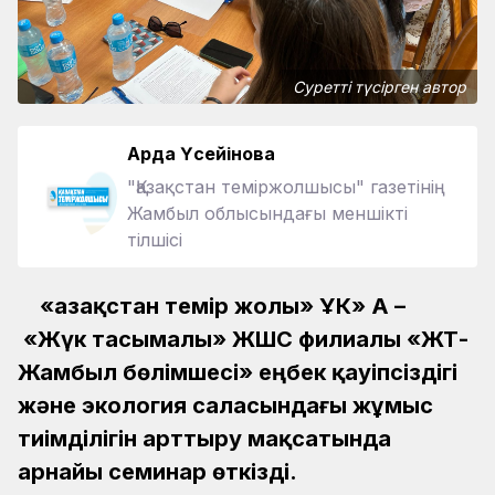
Суретті түсірген автор
Ардақ Үсейінова
"Қазақстан теміржолшысы" газетінің
Жамбыл облысындағы меншікті
тілшісі
«Қазақстан темір жолы» ҰК» АҚ –
«Жүк тасымалы» ЖШС филиалы «ЖТ-
Жамбыл бөлімшесі» еңбек қауіпсіздігі
және экология саласындағы жұмыс
тиімділігін арттыру мақсатында
арнайы семинар өткізді.