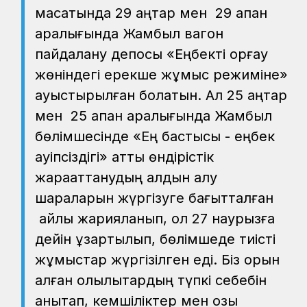
мақсатында 29 қаңтар мен 29 ақпан
аралығында Жамбыл вагон
пайдалану депосы «Еңбекті қорғау
жөніндегі ерекше жұмыс режиміне»
ауыстырылған болатын. Ал 25 қаңтар
мен 25 ақпан аралығында Жамбыл
бөлімшесінде «Ең бастысы - еңбек
қауіпсіздігі» атты өндірістік
жарақаттанудың алдын алу
шараларын жүргізуге бағытталған
айлық жарияланып, ол 27 наурызға
дейін ұзартылып, бөлімшеде тиісті
жұмыстар жүргізілген еді. Біз орын
алған олқылықтардың түпкі себебін
анықтап, кемшіліктер мен озық