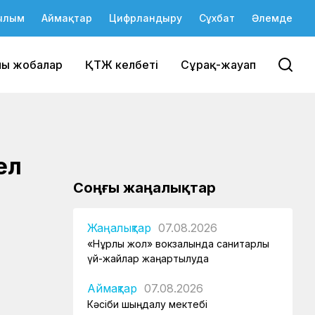
ылым
Аймақтар
Цифрландыру
Сұхбат
Әлемде
йы жобалар
ҚТЖ келбеті
Сұрақ-жауап
ел
Соңғы жаңалықтар
Жаңалықтар
07.08.2026
«Нұрлы жол» вокзалында санитарлық
үй-жайлар жаңартылуда
Аймақтар
07.08.2026
Кәсіби шыңдалу мектебі