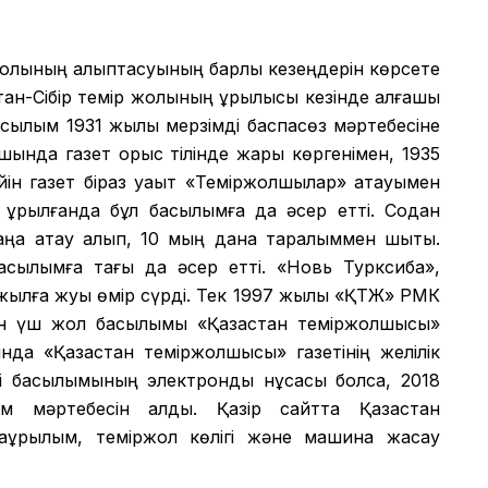
жолының қалыптасуының барлық кезеңдерін көрсете
ан-Сібір темір жолының құрылысы кезінде алғашқы
асылым 1931 жылы мерзімді баспасөз мәртебесіне
шында газет орыс тілінде жарық көргенімен, 1935
ейін газет біраз уақыт «Теміржолшылар» атауымен
 құрылғанда бұл басылымға да әсер етті. Содан
аңа атау алып, 10 мың дана таралыммен шықты.
басылымға тағы да әсер етті. «Новь Турксиба»,
жылға жуық өмір сүрді. Тек 1997 жылы «ҚТЖ» РМК
ан үш жол басылымы «Қазақстан теміржолшысы»
ында «Қазақстан теміржолшысы» газетінің желілік
ді басылымының электронды нұсқасы болса, 2018
ым мәртебесін алды. Қазір сайтта Қазақстан
ақұрылым, теміржол көлігі және машина жасау