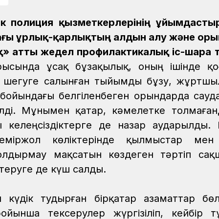
ік полиция қызметкерлерінің ұйымдаст
ғы ұрлық-қарлықтың алдын алу және оры
атты жедел профилактикалық іс-шара өтк
арысында ұсақ бұзақылық, оның ішінде қ
м шегуге салынған тыйымды бұзу, жұртш
 бойындағы белгіленбеген орындарда сауд
лді. Мұнымен қатар, кәмелетке толмаға
ы келеңсіздіктерге де назар аударылды. 
еміржол көліктерінде қылмыстар мен
лдырмау мақсатын көздеген тәртіп сақ
еруге де күш салды.
ы күдік тудырған бірқатар азаматтар бө
бойынша тексерулер жүргізіліп, кейбір т