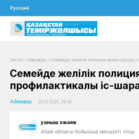
Русский
Негізгі
/
Аймақтар
/
Семейде желілік полиция қызметкрлері «
Семейде желілік полиция
профилактикалық іс-шара
Аймақтар
25.10.2021, 09:14
Қуаныш Қожаев
Абай облысы бойынша меншікті тілші