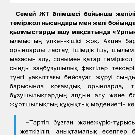
Семей ЖТ бөлімшесі бойынша желіл
теміржол нысандары мен желі бойында
қылмыстарды ашу мақсатында «Ұрлық» 
Қылмыстың үлкен-кішісі жоқ. Акция б
орындарды ластау, ішімдік ішу, шылы
мазасын алу, сонымен қатар теміржол
сынды заңбұзушылық фактілер тексері
түнгі уақыттағы бейсауат жүруі сынд
барысында қоғамдық орындарда, т
бұзушылықтардың алдын алу және бо
жұртшылықтың құқықтық мәдениетін көт
–Тәртіп бұзған жәнежүріс-тұрыс
жеткізіліп, анықтамалық есептер 