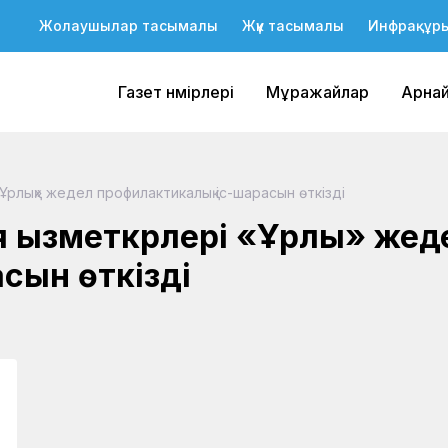
Жолаушылар тасымалы
Жүк тасымалы
Инфрақұр
Газет нөмірлері
Мұражайлар
Арна
Ұрлық» жедел профилактикалық іс-шарасын өткізді
 қызметкрлері «Ұрлық» жед
сын өткізді