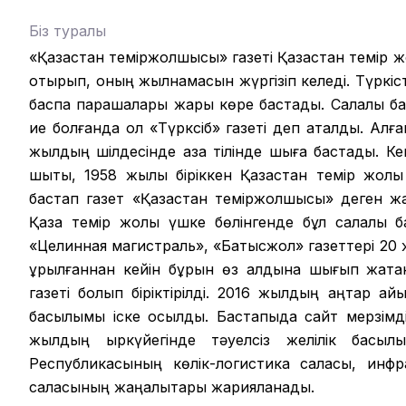
Біз туралы
«Қазақстан теміржолшысы» газеті Қазақстан темір 
отырып, оның жылнамасын жүргізіп келеді. Түркіст
баспа парақшалары жарық көре бастады. Салалық б
ие болғанда ол «Түрксіб» газеті деп аталды. Алға
жылдың шілдесінде қазақ тілінде шыға бастады. К
шықты, 1958 жылы біріккен Қазақстан темір жолы
бастап газет «Қазақстан теміржолшысы» деген ж
Қазақ темір жолы үшке бөлінгенде бұл салалық 
«Целинная магистраль», «Батысжол» газеттері 20 
құрылғаннан кейін бұрын өз алдына шығып жатқ
газеті болып біріктірілді. 2016 жылдың қаңтар ай
басылымы іске қосылды. Бастапқыда сайт мерзім
жылдың қыркүйегінде тәуелсіз желілік басыл
Республикасының көлік-логистика саласы, инфр
саласының жаңалықтары жарияланады.