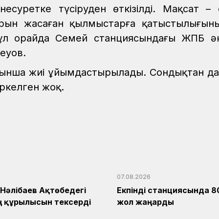
несуретке түсіруден өткізілді. Мақсат –
ұрын жасаған қылмыстарға қатыстылығын
ұл орайда Семей станциясындағы ЖПБ әк
еуов.
ынша жиі ұйымдастырылады. Сондықтан да
іркелген жоқ.
07.08.2026
Нәлібаев Ақтөбедегі
Екпінді станциясында 8
 құрылысын тексерді
жол жаңарды