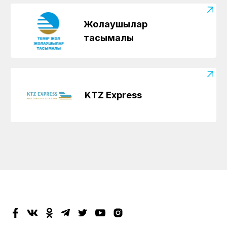
Жолаушылар
тасымалы
KTZ Express