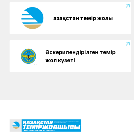
Қазақстан темір жолы
Әскерилендірілген темір
жол күзеті