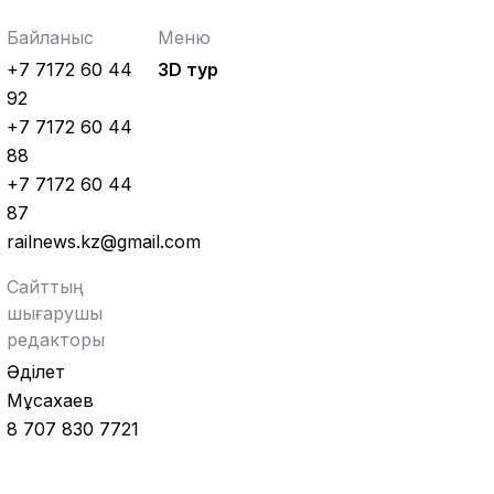
Байланыс
Меню
Аймақтар
04.08.2026
+7 7172 60 44
3D тур
Ғасырлық тарихы бар вокзалдар
жаңарды
92
+7 7172 60 44
Қауіпсіздік
04.08.2026
88
Қауіпсіздік сызығынан аттама...
+7 7172 60 44
87
railnews.kz@gmail.com
Сайттың
шығарушы
редакторы
Әділет
Мұсахаев
8 707 830 7721