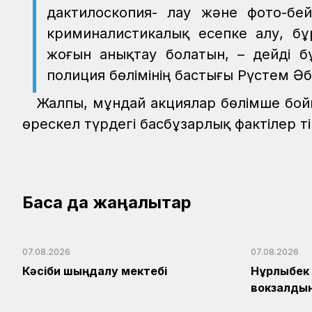
дактилоскопия- лау және фото-бей
криминалистикалық есепке алу, б
жоғын анықтау болатын, – дейді б
полиция бөлімінің бастығы Рүстем Әб
Жалпы, мұндай акциялар бөлімше бой
өрескел түрдегі басбұзарлық фактілер т
Басқа да жаңалықтар
07.08.2026
07.08.2026
Кәсіби шыңдалу мектебі
Нұрлыбек 
вокзалдың