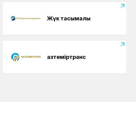
Жаңалықтар
06.08.2026
ҚТЖ-да сыбайлас жемқорлыққа қарсы іс-
Жүк тасымалы
қимыл мәселелері бойынша оқыту іс-
шарасы өтті
Жаңалықтар
06.08.2026
Ұзақ мерзімді сервистік қызмет
көрсету ҚТЖ локомотив паркінің
Қазтеміртранс
сенімділігін арттырады
Жаңалықтар
05.08.2026
Теміржолшылар 53 теміржол
өткелінде «Қауіпсіз өткел»
профилактикалық акциясын өткізді
Жаңалықтар
04.08.2026
Құрық порты 2026 жылдың І-ші жарты
жылындағы жұмысын қорытындылады
Аймақтар
04.08.2026
Боранды бекеттің бас қақпасы