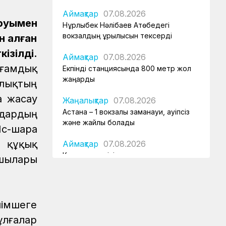
Аймақтар
07.08.2026
ыруымен
Нұрлыбек Нәлібаев Ақтөбедегі
вокзалдың құрылысын тексерді
н алған
ізілді.
Аймақтар
07.08.2026
оғамдық
Екпінді станциясында 800 метр жол
жаңарды
ылықтың
а жасау
Жаңалықтар
07.08.2026
Астана – 1 вокзалы заманауи, қауіпсіз
ндардың
және жайлы болады
Іс-шара
 құқық
Аймақтар
07.08.2026
Күзет қызметінің қырандары
шылары
Қауіпсіздік
07.08.2026
Қауіпсіздік талаптарын сақтау –
міндет
лімшеге
ұлғалар
Аймақтар
07.08.2026