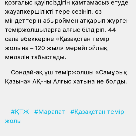
қозғалыс қауіпсіздігін қамтамасыз етуде
жауапкершілікті терең сезініп, өз
міндеттерін абыроймен атқарып жүрген
теміржолшыларға алғыс білдіріп, 44
сала еңбеккеріне «Қазақстан темір
жолына – 120 жыл» мерейтойлық
медалін табыстады.
Сондай-ақ үш теміржолшы «Самұрық
Қазына» АҚ-ның Алғыс хатына ие болды.
#ҚТЖ
#Марапат
#Қазақстан темір
жолы