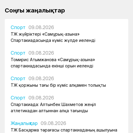
Соңғы жаңалықтар
Спорт
09.08.2026
ҚТЖ жүйріктері «Самұрық-Қазына»
Спартакиадасында күміс жүлде иеленді
Спорт
09.08.2026
Томирис Атымжанова «Самұрық-Қазына»
спартакиадасында екінші орын иеленді
Спорт
09.08.2026
ҚТЖ қоржыны тағы бір күміс алқамен толықты
Спорт
09.08.2026
Спартакиада: Алтынбек Шахметов жеңіл
атлетикадан алтыннан алқа тағынды
Жаңалықтар
09.08.2026
ҚТЖ Басқарма төрағасы спартакиаданың ашылуына