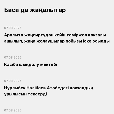
Басқа да жаңалықтар
07.08.2026
Арқалықта жаңғыртудан кейін теміржол вокзалы
ашылып, жаңа жолаушылар пойызы іске қосылды
07.08.2026
Кәсіби шыңдалу мектебі
07.08.2026
Нұрлыбек Нәлібаев Ақтөбедегі вокзалдың
құрылысын тексерді
07.08.2026