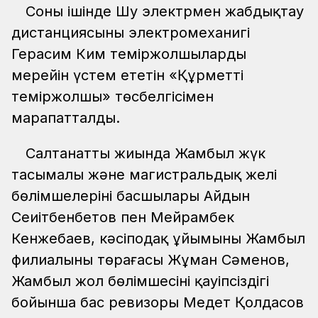
Соның ішінде Шу электрмен жабдықтау
дистанциясының электромеханигі
Герасим Ким теміржолшылардың
мерейін үстем ететін «Құрметті
теміржолшы» төсбелгісімен
марапатталды.
Салтанатты жиында Жамбыл жүк
тасымалы және магистральдық желі
бөлімшелерінің басшылары Айдын
Сеиітбенбетов пен Мейрамбек
Кенжебаев, кәсіподақ ұйымының Жамбыл
филиалының төрағасы Жұман Сәменов,
Жамбыл жол бөлімшесінің қауіпсіздігі
бойынша бас ревизоры Медет Қолдасов