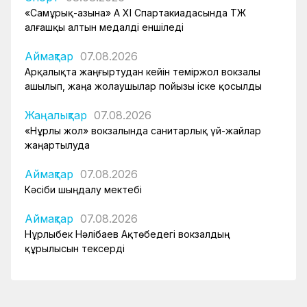
«Самұрық-Қазына» АҚ XI Спартакиадасында ҚТЖ
алғашқы алтын медалді еншіледі
Аймақтар
07.08.2026
Арқалықта жаңғыртудан кейін теміржол вокзалы
ашылып, жаңа жолаушылар пойызы іске қосылды
Жаңалықтар
07.08.2026
«Нұрлы жол» вокзалында санитарлық үй-жайлар
жаңартылуда
Аймақтар
07.08.2026
Кәсіби шыңдалу мектебі
Аймақтар
07.08.2026
Нұрлыбек Нәлібаев Ақтөбедегі вокзалдың
құрылысын тексерді