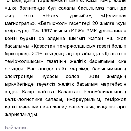
10 мың дана таралыммен шықты. Қазақ темір жолы
үшке бөлінгенде бұл салалық басылымға тағы да
әсер етті. «Новь Турксиба», «Целинная
магистраль», «Батысжол» газеттері 20 жылға жуық
өмір сүрді. Тек 1997 жылы «ҚТЖ» РМК құрылғаннан
кейін бұрын өз алдына шығып жатқан үш жол
басылымы «Қазақстан теміржолшысы» газеті болып
біріктірілді. 2016 жылдың қаңтар айында «Қазақстан
теміржолшысы» газетінің желілік басылымы іске
қосылды. Бастапқыда сайт мерзімді басылымының
электронды нұсқасы болса, 2018 жылдың
қыркүйегінде тәуелсіз желілік басылым мәртебесін
алды. Қазір сайтта Қазақстан Республикасының
көлік-логистика саласы, инфрақұрылым, теміржол
көлігі және машина жасау саласының жаңалықтары
жарияланады.
Байланыс