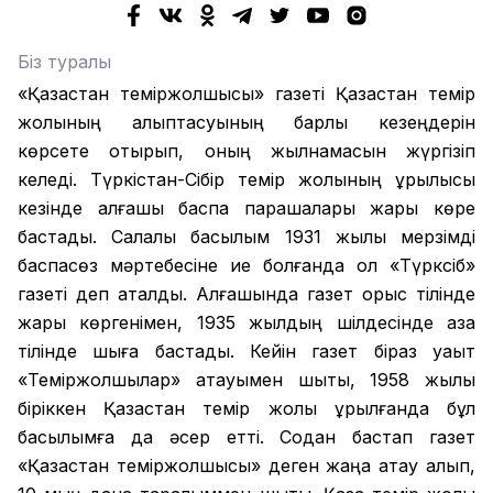
Біз туралы
«Қазақстан теміржолшысы» газеті Қазақстан темір
жолының қалыптасуының барлық кезеңдерін
көрсете отырып, оның жылнамасын жүргізіп
келеді. Түркістан-Сібір темір жолының құрылысы
кезінде алғашқы баспа парақшалары жарық көре
бастады. Салалық басылым 1931 жылы мерзімді
баспасөз мәртебесіне ие болғанда ол «Түрксіб»
газеті деп аталды. Алғашында газет орыс тілінде
жарық көргенімен, 1935 жылдың шілдесінде қазақ
тілінде шыға бастады. Кейін газет біраз уақыт
«Теміржолшылар» атауымен шықты, 1958 жылы
біріккен Қазақстан темір жолы құрылғанда бұл
басылымға да әсер етті. Содан бастап газет
«Қазақстан теміржолшысы» деген жаңа атау алып,