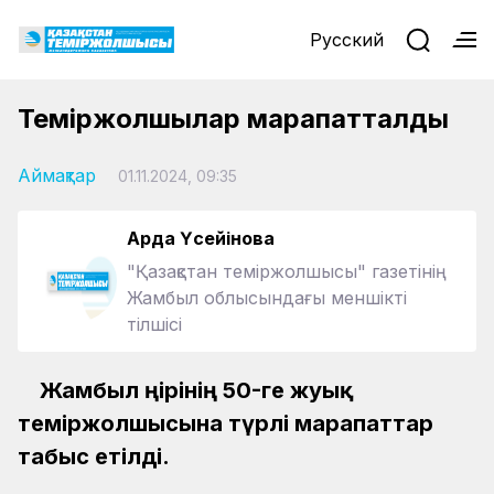
Русский
Теміржолшылар марапатталды
Аймақтар
01.11.2024, 09:35
Ардақ Үсейінова
"Қазақстан теміржолшысы" газетінің
Жамбыл облысындағы меншікті
тілшісі
Жамбыл өңірінің 50-ге жуық
теміржолшысына түрлі марапаттар
табыс етілді.