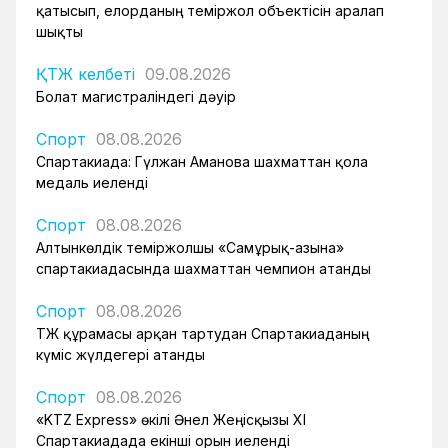
қатысып, елорданың теміржол объектісін аралап
шықты
ҚТЖ келбеті
09.08.2026
Болат магистраліндегі дәуір
Спорт
08.08.2026
Спартакиада: Гүлжан Аманова шахматтан қола
медаль иеленді
Спорт
08.08.2026
Алтынкөлдік теміржолшы «Самұрық-Қазына»
спартакиадасында шахматтан чемпион атанды
Спорт
08.08.2026
ҚТЖ құрамасы арқан тартудан Спартакиаданың
күміс жүлдегері атанды
Спорт
08.08.2026
«KTZ Express» өкілі Әнел Жеңісқызы XI
Спартакиадада екінші орын иеленді