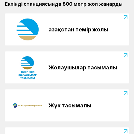
Екпінді станциясында 800 метр жол жаңарды
Қазақстан темір жолы
Жолаушылар тасымалы
Жүк тасымалы