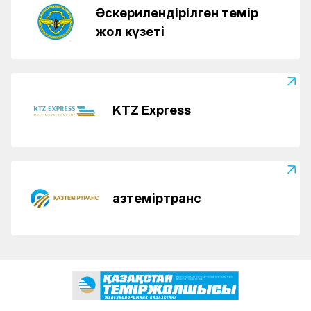
Әскерилендірілген темір
жол күзеті
KTZ Express
Қазтеміртранс