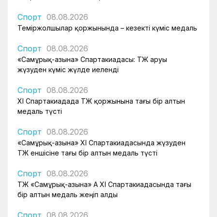
Спорт
08.08.2026
Теміржолшылар қоржынында – кезекті күміс медаль
Спорт
08.08.2026
«Самұрық-Қазына» Спартакиадасы: ҚТЖ аруы
жүзуден күміс жүлде иеленді
Спорт
08.08.2026
XI Спартакиадада ҚТЖ қоржынына тағы бір алтын
медаль түсті
Спорт
08.08.2026
«Самұрық-Қазына» XI Спартакиадасында жүзуден
ҚТЖ еншісіне тағы бір алтын медаль түсті
Спорт
08.08.2026
ҚТЖ «Самұрық-Қазына» АҚ XI Спартакиадасында тағы
бір алтын медаль жеңіп алды
Спорт
08.08.2026