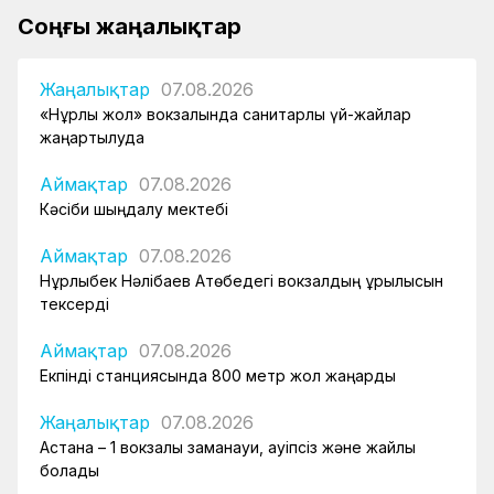
Соңғы жаңалықтар
Жаңалықтар
07.08.2026
«Нұрлы жол» вокзалында санитарлық үй-жайлар
жаңартылуда
Аймақтар
07.08.2026
Кәсіби шыңдалу мектебі
Аймақтар
07.08.2026
Нұрлыбек Нәлібаев Ақтөбедегі вокзалдың құрылысын
тексерді
Аймақтар
07.08.2026
Екпінді станциясында 800 метр жол жаңарды
Жаңалықтар
07.08.2026
Астана – 1 вокзалы заманауи, қауіпсіз және жайлы
болады