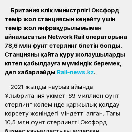
Британия көлік министрлігі Оксфорд
темір жол станциясын кеңейту үшін
темір жол инфрақұрылымымен
айналысатын Network Rail операторына
78,6 млн фунт стерлинг бөлетін болды.
Станцияны қайта құру жолаушыларды
көптеп қабылдауға мүмкіндік беремек,
деп хабарлайды
Rail-news.kz
.
2021 жылдың наурыз айында
Ұлыбритания үкіметі 69 миллион фунт
стерлинг көлемінде қаржылық қолдау
көрсету жөніндегі міндетті алған. Тағы
10,5 млн фунт стерлингті Оксфорд
бизнес қауымдастығы аударған.