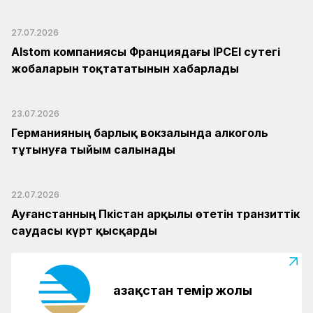
27.07.2026
Alstom компаниясы Франциядағы IPCEI сутегі
жобаларын тоқтататынын хабарлады
23.07.2026
Германияның барлық вокзалында алкоголь
тұтынуға тыйым салынады
22.07.2026
Ауғанстанның Пәкістан арқылы өтетін транзиттік
саудасы күрт қысқарды
Қазақстан темір жолы