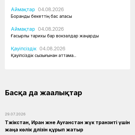
Аймақтар
04.08.2026
Боранды бекеттің бас қақпасы
Аймақтар
04.08.2026
Ғасырлық тарихы бар вокзалдар жаңарды
Қауіпсіздік
04.08.2026
Қауіпсіздік сызығынан аттама...
Басқа да жаңалықтар
29.07.2026
Тәжікстан, Иран және Ауғанстан жүк транзиті үшін
жаңа көлік дәлізін құрып жатыр