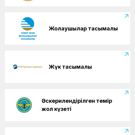
Жолаушылар тасымалы
Жүк тасымалы
Әскерилендірілген темір
жол күзеті