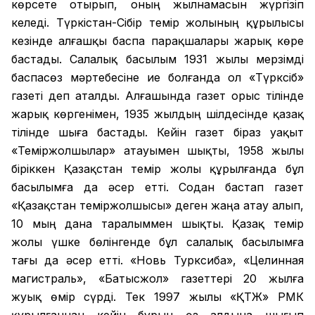
көрсете отырып, оның жылнамасын жүргізіп
келеді. Түркістан-Сібір темір жолының құрылысы
кезінде алғашқы баспа парақшалары жарық көре
бастады. Салалық басылым 1931 жылы мерзімді
баспасөз мәртебесіне ие болғанда ол «Түрксіб»
газеті деп аталды. Алғашында газет орыс тілінде
жарық көргенімен, 1935 жылдың шілдесінде қазақ
тілінде шыға бастады. Кейін газет біраз уақыт
«Теміржолшылар» атауымен шықты, 1958 жылы
біріккен Қазақстан темір жолы құрылғанда бұл
басылымға да әсер етті. Содан бастап газет
«Қазақстан теміржолшысы» деген жаңа атау алып,
10 мың дана таралыммен шықты. Қазақ темір
жолы үшке бөлінгенде бұл салалық басылымға
тағы да әсер етті. «Новь Турксиба», «Целинная
магистраль», «Батысжол» газеттері 20 жылға
жуық өмір сүрді. Тек 1997 жылы «ҚТЖ» РМК
құрылғаннан кейін бұрын өз алдына шығып