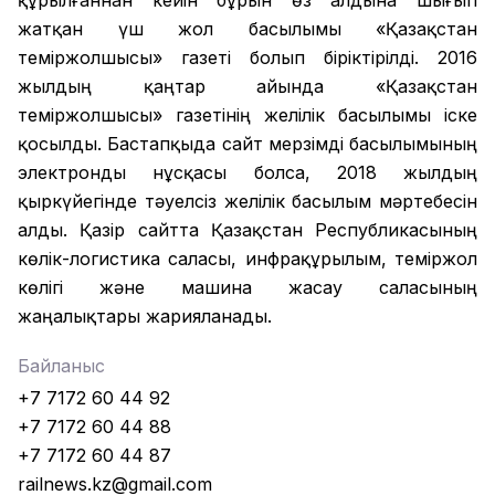
жатқан үш жол басылымы «Қазақстан
теміржолшысы» газеті болып біріктірілді. 2016
жылдың қаңтар айында «Қазақстан
теміржолшысы» газетінің желілік басылымы іске
қосылды. Бастапқыда сайт мерзімді басылымының
электронды нұсқасы болса, 2018 жылдың
қыркүйегінде тәуелсіз желілік басылым мәртебесін
алды. Қазір сайтта Қазақстан Республикасының
көлік-логистика саласы, инфрақұрылым, теміржол
көлігі және машина жасау саласының
жаңалықтары жарияланады.
Байланыс
+7 7172 60 44 92
+7 7172 60 44 88
+7 7172 60 44 87
railnews.kz@gmail.com