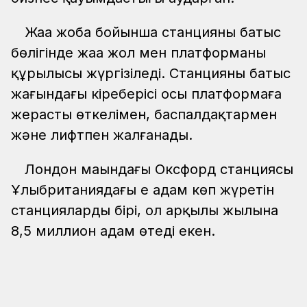
Жаңа жоба бойынша станцияның батыс
бөлігінде жаңа жол мен платформаның
құрылысы жүргізіледі. Станцияның батыс
жағындағы кіреберісі осы платформаға
жерасты өткелімен, баспалдақтармен
және лифтпен жалғанады.
Лондон маңындағы Оксфорд станциясы
Ұлыбританиядағы ең адам көп жүретін
станциялардың бірі, ол арқылы жылына
8,5 миллион адам өтеді екен.