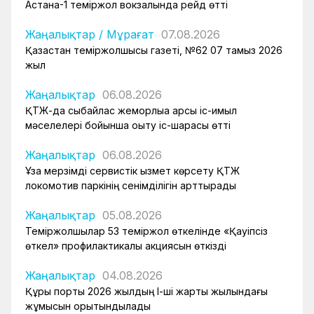
Астана-1 теміржол вокзалында рейд өтті
Жаңалықтар
/
Мұрағат
07.08.2026
Қазақстан теміржолшысы газеті, №62 07 тамыз 2026
жыл
Жаңалықтар
06.08.2026
ҚТЖ-да сыбайлас жемқорлыққа қарсы іс-қимыл
мәселелері бойынша оқыту іс-шарасы өтті
Жаңалықтар
06.08.2026
Ұзақ мерзімді сервистік қызмет көрсету ҚТЖ
локомотив паркінің сенімділігін арттырады
Жаңалықтар
05.08.2026
Теміржолшылар 53 теміржол өткелінде «Қауіпсіз
өткел» профилактикалық акциясын өткізді
Жаңалықтар
04.08.2026
Құрық порты 2026 жылдың І-ші жарты жылындағы
жұмысын қорытындылады