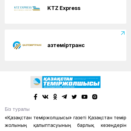
KTZ Express
Қазтеміртранс
Біз туралы
«Қазақстан теміржолшысы» газеті Қазақстан темір
жолының қалыптасуының барлық кезеңдерін