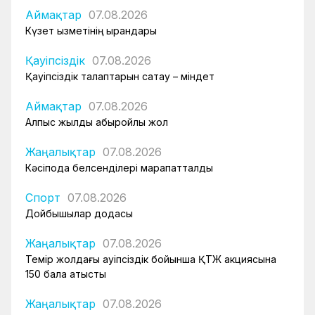
Аймақтар
07.08.2026
Күзет қызметінің қырандары
Қауіпсіздік
07.08.2026
Қауіпсіздік талаптарын сақтау – міндет
Аймақтар
07.08.2026
Алпыс жылдық абыройлы жол
Жаңалықтар
07.08.2026
Кәсіподақ белсенділері марапатталды
Спорт
07.08.2026
Дойбышылар додасы
Жаңалықтар
07.08.2026
Темір жолдағы қауіпсіздік бойынша ҚТЖ акциясына
150 бала қатысты
Жаңалықтар
07.08.2026