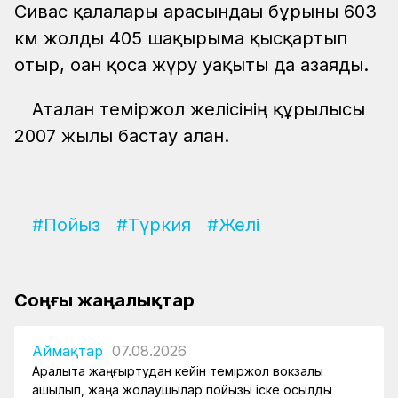
Сивас қалалары арасындағы бұрынғы 603
км жолды 405 шақырымға қысқартып
отыр, оған қоса жүру уақыты да азаяды.
Аталған теміржол желісінің құрылысы
2007 жылы бастау алған.
#Пойыз
#Түркия
#Желі
Соңғы жаңалықтар
Аймақтар
07.08.2026
Арқалықта жаңғыртудан кейін теміржол вокзалы
ашылып, жаңа жолаушылар пойызы іске қосылды