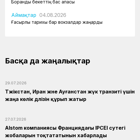
Боранды бекеттің бас қақпасы
Аймақтар
04.08.2026
Ғасырлық тарихы бар вокзалдар жаңарды
Басқа да жаңалықтар
29.07.2026
Тәжікстан, Иран және Ауғанстан жүк транзиті үшін
жаңа көлік дәлізін құрып жатыр
27.07.2026
Alstom компаниясы Франциядағы IPCEI сутегі
жобаларын тоқтататынын хабарлады