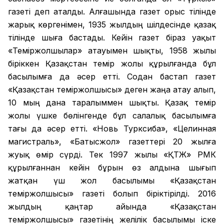
газеті деп аталды. Алғашында газет орыс тілінде
жарық көргенімен, 1935 жылдың шілдесінде қазақ
тілінде шыға бастады. Кейін газет біраз уақыт
«Теміржолшылар» атауымен шықты, 1958 жылы
біріккен Қазақстан темір жолы құрылғанда бұл
басылымға да әсер етті. Содан бастап газет
«Қазақстан теміржолшысы» деген жаңа атау алып,
10 мың дана таралыммен шықты. Қазақ темір
жолы үшке бөлінгенде бұл салалық басылымға
тағы да әсер етті. «Новь Турксиба», «Целинная
магистраль», «Батысжол» газеттері 20 жылға
жуық өмір сүрді. Тек 1997 жылы «ҚТЖ» РМК
құрылғаннан кейін бұрын өз алдына шығып
жатқан үш жол басылымы «Қазақстан
теміржолшысы» газеті болып біріктірілді. 2016
жылдың қаңтар айында «Қазақстан
теміржолшысы» газетінің желілік басылымы іске