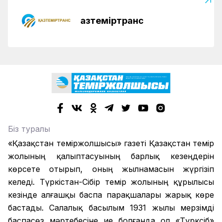
Қазтеміртранс
Біз туралы
«Қазақстан теміржолшысы» газеті Қазақстан темір
жолының қалыптасуының барлық кезеңдерін
көрсете отырып, оның жылнамасын жүргізіп
келеді. Түркістан-Сібір темір жолының құрылысы
кезінде алғашқы баспа парақшалары жарық көре
бастады. Салалық басылым 1931 жылы мерзімді
баспасөз мәртебесіне ие болғанда ол «Түрксіб»