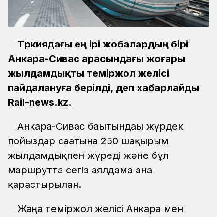
Түркиядағы ең ірі жобалардың бірі
Анкара-Сивас арасындағы жоғары
жылдамдықты теміржол желісі
пайдалануға берілді, деп хабарлайды
Rail-news.kz.
Анкара-Сивас бағытындағы жүрдек
пойыздар сағатына 250 шақырым
жылдамдықпен жүреді және бұл
маршрутта сегіз аялдама ғана
қарастырылған.
Жаңа теміржол желісі Анкара мен