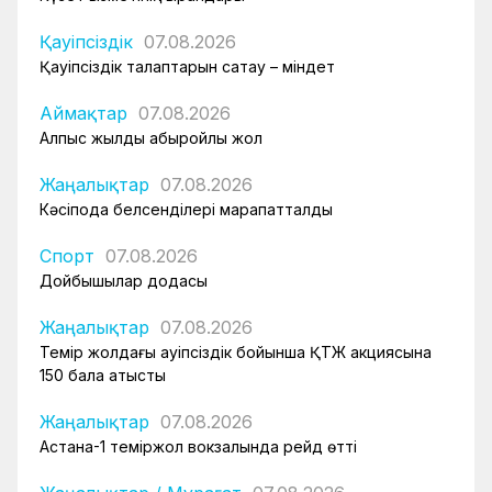
Қауіпсіздік
07.08.2026
Қауіпсіздік талаптарын сақтау – міндет
Аймақтар
07.08.2026
Алпыс жылдық абыройлы жол
Жаңалықтар
07.08.2026
Кәсіподақ белсенділері марапатталды
Спорт
07.08.2026
Дойбышылар додасы
Жаңалықтар
07.08.2026
Темір жолдағы қауіпсіздік бойынша ҚТЖ акциясына
150 бала қатысты
Жаңалықтар
07.08.2026
Астана-1 теміржол вокзалында рейд өтті