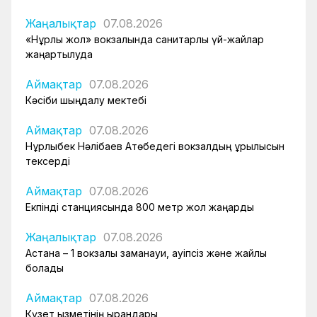
Жаңалықтар
07.08.2026
«Нұрлы жол» вокзалында санитарлық үй-жайлар
жаңартылуда
Аймақтар
07.08.2026
Кәсіби шыңдалу мектебі
Аймақтар
07.08.2026
Нұрлыбек Нәлібаев Ақтөбедегі вокзалдың құрылысын
тексерді
Аймақтар
07.08.2026
Екпінді станциясында 800 метр жол жаңарды
Жаңалықтар
07.08.2026
Астана – 1 вокзалы заманауи, қауіпсіз және жайлы
болады
Аймақтар
07.08.2026
Күзет қызметінің қырандары