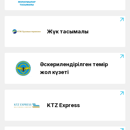
Жүк тасымалы
Әскерилендірілген темір
жол күзеті
KTZ Express