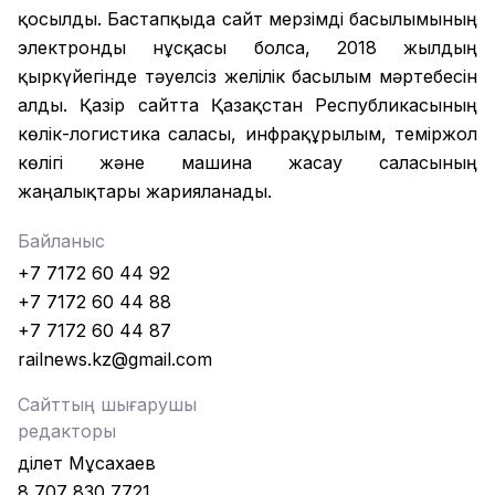
қосылды. Бастапқыда сайт мерзімді басылымының
электронды нұсқасы болса, 2018 жылдың
қыркүйегінде тәуелсіз желілік басылым мәртебесін
алды. Қазір сайтта Қазақстан Республикасының
көлік-логистика саласы, инфрақұрылым, теміржол
көлігі және машина жасау саласының
жаңалықтары жарияланады.
Байланыс
+7 7172 60 44 92
+7 7172 60 44 88
+7 7172 60 44 87
railnews.kz@gmail.com
Сайттың шығарушы
редакторы
Әділет Мұсахаев
8 707 830 7721