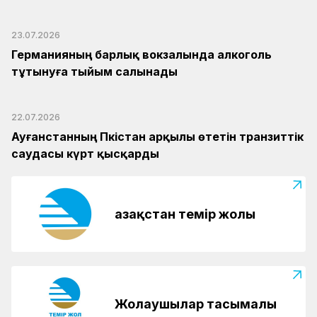
23.07.2026
Германияның барлық вокзалында алкоголь
тұтынуға тыйым салынады
22.07.2026
Ауғанстанның Пәкістан арқылы өтетін транзиттік
саудасы күрт қысқарды
Қазақстан темір жолы
Жолаушылар тасымалы