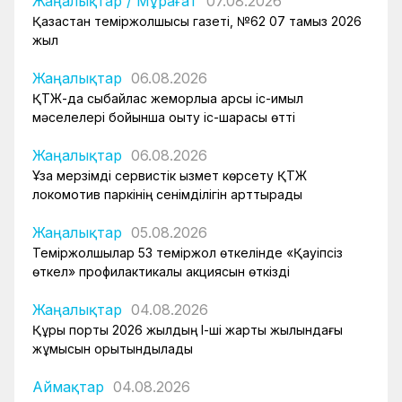
Жаңалықтар
/
Мұрағат
07.08.2026
Қазақстан теміржолшысы газеті, №62 07 тамыз 2026
жыл
Жаңалықтар
06.08.2026
ҚТЖ-да сыбайлас жемқорлыққа қарсы іс-қимыл
мәселелері бойынша оқыту іс-шарасы өтті
Жаңалықтар
06.08.2026
Ұзақ мерзімді сервистік қызмет көрсету ҚТЖ
локомотив паркінің сенімділігін арттырады
Жаңалықтар
05.08.2026
Теміржолшылар 53 теміржол өткелінде «Қауіпсіз
өткел» профилактикалық акциясын өткізді
Жаңалықтар
04.08.2026
Құрық порты 2026 жылдың І-ші жарты жылындағы
жұмысын қорытындылады
Аймақтар
04.08.2026