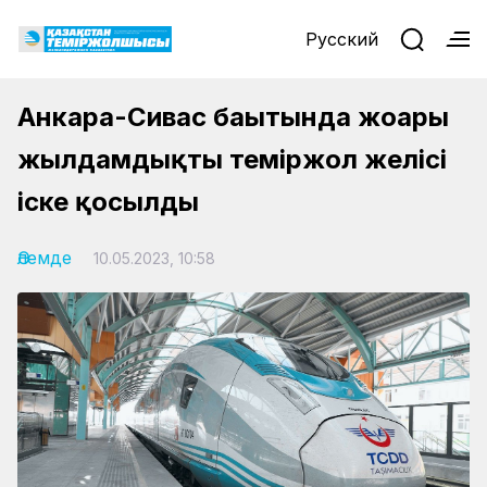
Русский
Анкара-Сивас бағытында жоғары
жылдамдықты теміржол желісі
іске қосылды
Әлемде
10.05.2023, 10:58