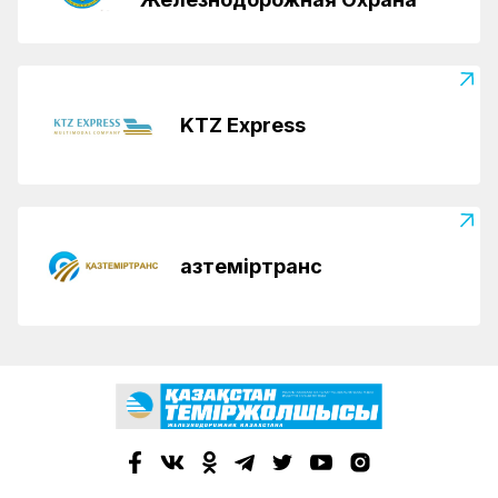
KTZ Express
Қазтеміртранс