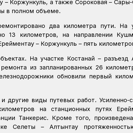
у – Коржункуль, а также Сороковая – Сары-
ы в полном объеме.
ремонтировано два километра пути. На 
но 13 километров, на направлении Кушм
 Ерейментау – Коржункуль – пять километро
ъектах. На участке Костанай – разъезд 
ремонта из запланированных 26 километ
елезнодорожники обновили первый кило
и другие виды путевых работ. Усиленно-
илометров на станционных путях Ерейм
танции Танкерис. Кроме того, произведен
тке Селеты – Алтынтау протяженность