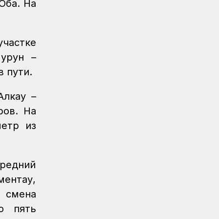
Оба. На
Регионы
04.08.2026
Чествование лучших работников
железнодорожной отрасли прошло в
участке
Усть-Каменогорске
урун –
Новости
04.08.2026
в пути.
Акция «Безопасный переезд» прошла
на железнодорожном переезде
Алкау –
станции Астана
ров. На
Инфраструктура
04.08.2026
метр из
Рекорд суточной отсыпки земляного
полотна установлен на
строительстве железнодорожной
линии Бахты – Аягоз
средний
ентау,
Новости
04.08.2026
Вопросы государственного
а смена
транспортного контроля обсудили в
ю пять
Минтрансе