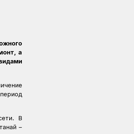
муки почти на 13%
Новости
05.08.2026
Транспортные полицейские провели
рейд на вокзале Астана-1
Новости
05.08.2026
ожного
Итоги работы в сфере регулируемых
монт, а
услуг за первое полугодие подвели
в КТЖ
видами
Регионы
05.08.2026
День работников
ичение
железнодорожного транспорта
отметили в Костанайском регионе
 период
Регионы
04.08.2026
Около 150 карагандинских
сети. В
железнодорожников отметили
государственными и отраслевыми
танай –
наградами