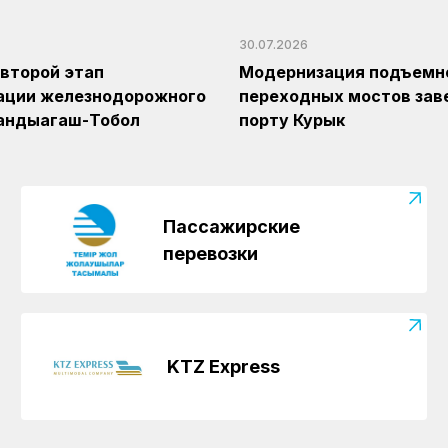
30.07.2026
второй этап
Модернизация подъемн
ации железнодорожного
переходных мостов зав
Кандыагаш-Тобол
порту Курык
Пассажирские
перевозки
KTZ Express