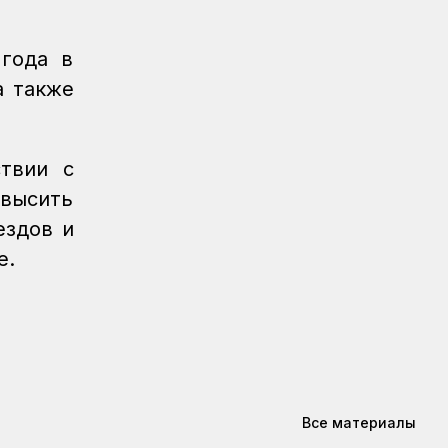
Регионы
04.08.2026
Более 40 уральских
 года в
железнодорожников получили
а также
отраслевые награды
Новости
04.08.2026
Дополнительные меры по
ствии с
охлаждению здания примут на
овысить
вокзале Нурлы жол
ездов и
Новости
/
Архив
04.08.2026
е.
Газета Қазақстан теміржолшысы,
№60-61 от 04 августа 2026 года
КТЖ в лицах
03.08.2026
Верность профессии и воля к
победе: железнодорожник из
Караганды Зангар Кенжебеков
Все материалы
КТЖ в лицах
03.08.2026