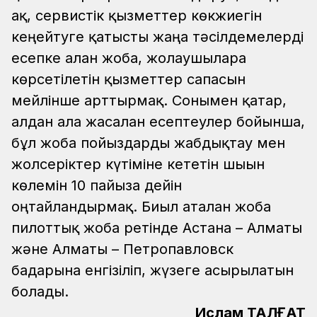
ақ, сервистік қызметтер көкжиегін
кеңейтуге қатысты жаңа тәсілдемелерді
есепке алған жоба, жолаушыларға
көрсетілетін қызметтер сапасын
мейлінше арттырмақ. Сонымен қатар,
алдан ала жасалған есептеулер бойынша,
бұл жоба пойыздарды жабдықтау мен
жолсеріктер күтіміне кететін шығын
көлемін 10 пайызға дейін
оңтайландырмақ. Биыл аталған жоба
пилоттық жоба ретінде Астана – Алматы
және Алматы – Петропавловск
бағдарына енгізіліп, жүзеге асырылатын
болады.
Ислам ТАЛҒАТ