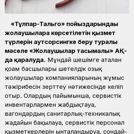
«Тұлпар-Тальго» пойыздарындағы
жолаушыларға көрсетілетін қызмет
түрлерін аутсорсингке беру туралы
мәселе «Жолаушылар тасымалы» АҚ-
да қаралуда.
Мұндай шешімге аталған
қоғам басшылары шетелдік озық
жолаушылар компанияларының жұмыс
тәжірибесін зерттеу нәтижесінде келіп
отыр. Олардың пайымынша, сервистік
инвентарлармен жабдықтауға,
вагондардың санитарлық-техникалық
жағдайын бақылауға, сервистік персонал
қызметкерлерін ынталандыруға, сондай-