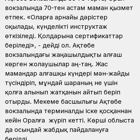
вокзалында 70-тен астам маман қызмет
етпек. «Оларға арнайы дәрістер
оқылады, күнделікті инструктаж
өткізіледі. Қолдарына сертификаттар
беріледі», - дейді ол.
Ақтөбе
вокзалындағы жаңашылдықты алғаш
көрген жолаушылар аң-таң. Жас
мамандар алғашқы күндері мән-жайды
түсіндіріп, мұндай шараның не үшін
қолға алынып жатқанын айтып беріп
отырды.
Мекеме басшылығы Ақтөбе
вокзалында терминалды іске қосқаннан
кейін Оралға жүріп кетті. Көрші облыста
да осындай жабдық пайдалануға
берілді.