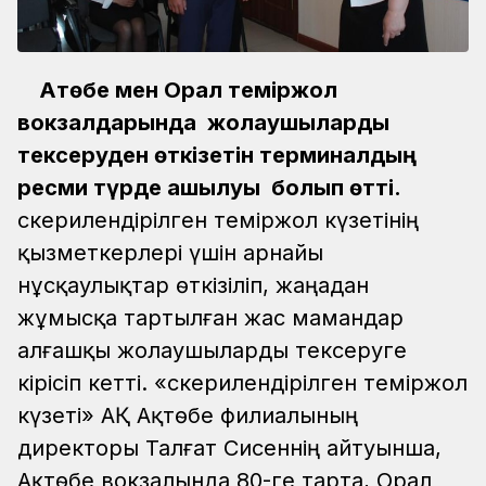
Ақтөбе мен Орал теміржол
вокзалдарында жолаушыларды
тексеруден өткізетін терминалдың
ресми түрде ашылуы болып өтті.
Әскерилендірілген теміржол күзетінің
қызметкерлері үшін арнайы
нұсқаулықтар өткізіліп, жаңадан
жұмысқа тартылған жас мамандар
алғашқы жолаушыларды тексеруге
кірісіп кетті.
«Әскерилендірілген теміржол
күзеті» АҚ Ақтөбе филиалының
директоры Талғат Сисеннің айтуынша,
Ақтөбе вокзалында 80-ге тарта, Орал