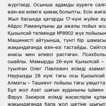
жүргізеді. Осынша адамды әуреге салған
өзін-өзі өлімге қимақ болыпты. Есін жиға
Жыл басында қаңтардың 17-күні жүйке а
Айдос Раманұлының да ажалы пойыз жо
Қызылсай телімінде №8902 жүк пойызыны
Машинистің айтуынша, түнгі бір шамас
жақындағанда өзін-өзі тастайды. Сөйт
анасы мен әпкесі растаған. Психболь
сыңайлы.
Мамырдың 26-күні Қызылсай –
туылған Олег Павлович есімді азамат
Наурыздың 28 күні тағы осы Қызылс
Алматы – Ташкент пойызы таңғы уақытта
Бұл жол Азат шағын ауданының ішімен
Фарух Закиров есімді жасөспірім құл
жақындағанда бала жол шетіне шығып