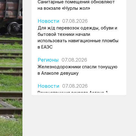
Санитарные помещения обновляют
на вокзале «Нурлы жол»
Новости
07.08.2026
Для ж/д перевозок одежды, обуви и
бытовой техники начали
использовать навигационные пломбы
в ЕАЭС
Регионы
07.08.2026
Железнодорожники спасли тонущую
в Алаколе девушку
Новости
07.08.2026
Реконструкция вокзала Астана-1
ведется по графику
Новости
07.08.2026
Железнодорожники напомнили 150
детям правила безопасности в
поездах и вблизи путей