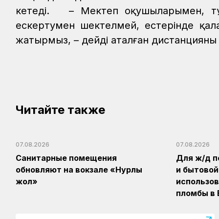
кетеді.
– Мектеп оқушыларымен, тұр
ескертумен шектелмей, естерінде қал
жатырмыз, – дейді аталған дистанцияның
Читайте также
07.08.2026
07.08.2026
Санитарные помещения
Для ж/д п
обновляют на вокзале «Нурлы
и бытовой
жол»
использов
пломбы в