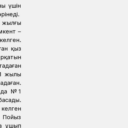
КТЖ
ны үшін
өрінеді.
Регионы
06.08.2026
Павлодарские железнодорожники
0 жылғы
проводят профилактику
мкент –
происшествий на путях
келген.
Регионы
06.08.2026
ған қыз
Костанайские железнодорожники
ырқатын
продолжают акцию «Безопасный
переезд»
аңдаған
71 жылы
Новости
05.08.2026
ңдаған.
Железнодорожники провели
профилактическую акцию
нда №1
«Безопасный переезд» на 53
басады.
железнодорожных переездах
 келген
Новости
05.08.2026
. Пойыз
Казахстан увеличил экспорт зерна и
на ұшып
муки почти на 13%