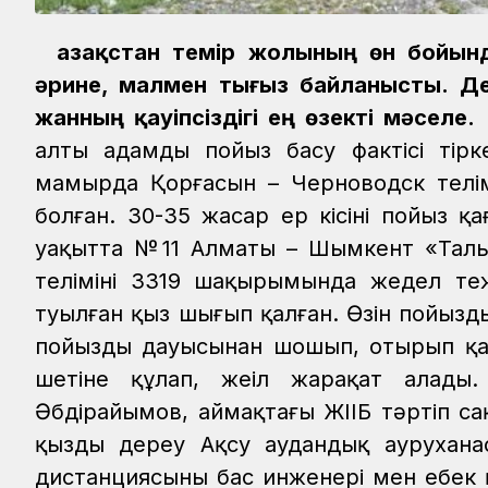
Қазақстан темір жолының өн бойынд
әрине, малмен тығыз байланысты. Де
жанның қауіпсіздігі ең өзекті мәселе.
алты адамды пойыз басу фактісі тірке
мамырда Қорғасын – Черноводск телім
болған. 30-35 жасар ер кісіні пойыз қа
уақытта №11 Алматы – Шымкент «Таль
телімінің 3319 шақырымында жедел те
туылған қыз шығып қалған. Өзін пойызд
пойыздың дауысынан шошып, отырып қал
шетіне құлап, жеңіл жарақат алад
Әбдірайымов, аймақтағы ЖІІБ тәртіп с
қызды дереу Ақсу аудандық аурухана
дистанциясының бас инженері мен еңбек 