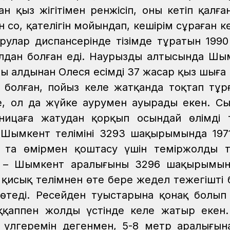
 қыз жігітімен ренжісіп, оның кетіп қалға
н соң, қателігін мойындап, кешірім сұраған к
урулар диспансерінде тізімде тұратын 199
лдан болған еді. Наурыздың алтысында Шы
ң алдынан Олеся есімді 37 жасар қыз шыға 
ы болған, пойыз келе жатқанда тоқтап тұр
се, ол да жүйке аурумен ауырады екен. С
ницаға жатудан қорқып осындай өлімді т
 Шымкент телімінің 3293 шақырымында 19
 та өмірмен қоштасу үшін теміржолды та
ай – Шымкент аралығының 3296 шақырымы
 қисық телімнен өте бере жедел тежегішті 
 өтеді. Ресейден туыстарына қонақ болып
аққаппен жолдың үстінде келе жатыр екен
 үлгеремін дегенмен, 5-8 метр аралығы