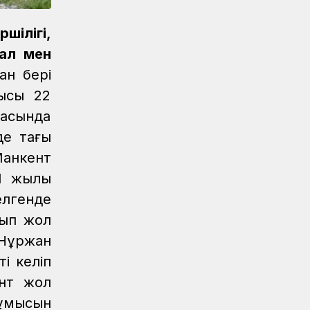
Новости
07.08.2026
шілігі,
Порт Курык обработал почти 885
тысяч тонн грузов за полгода
мал мен
ан бері
Новости
/
Архив
07.08.2026
ғысы 22
Газета Қазақстан теміржолшысы,
№62 от 07 августа 2026 года
масында
е таңғы
Новости
06.08.2026
Вопросы противодействия
Манкент
коррупции обсудили в КТЖ
91 жылы
елгенде
Регионы
06.08.2026
Памятник легендарного электровоза
шып жол
ВЛ60 появился в Сары-Шагане
Нұржан
Новости
06.08.2026
і келіп
Долгосрочное сервисное
ент жол
обслуживание повышает
жұмысын
надежность локомотивного парка