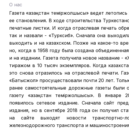
О нас
Газета «Қазақстан теміржолшысы» ведет летопись
ее становления. В ходе строительства Туркестан
печатные листки. И когда отраслевая печать обрел
так и назвали - «Турксиб». Сначала она выходил
выходить и на казахском. Позже на какое-то вр
но, когда в 1958 году была создана объединенная
и на издании. Газета получила новое название -
тиражом в 10 тысяч экземпляров. Когда казахст
это снова отразилось на отраслевой печати. Га
«Батысжол» просуществовали почти 20 лет. Только
ранее самостоятельные дорожные газеты были 
газету «Қазақстан темiржолшысы». В январе 2
появилось сетевое издание. Сначала сайт пре
издания, но в сентябре 2018 года он получил ст
на сайте выходят новости транспортно-ло
железнодорожного транспорта и машиностроения