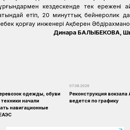
ғындармен кездескенде тек ережені ай
атындай етіп, 20 минуттық бейнеролик д
 еңбек қорғау инженері Ақберен Әбдірахмано
Динара БАЛҚЫБЕКОВА, Ш
07.08.2026
еревозок одежды, обуви
Реконструкция вокзала 
 техники начали
ведется по графику
ать навигационные
 ЕАЭС