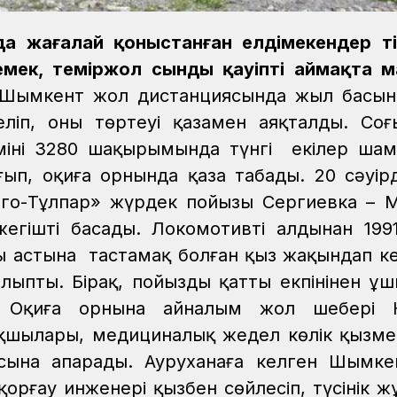
а жағалай қоныстанған елдімекендер тір
мек, теміржол сынды қауіпті аймақта 
Шымкент жол дистанциясында жыл басын
ліп, оның төртеуі қазамен аяқталды. Соң
інің 3280 шақырымында түнгі екілер ша
ғып, оқиға орнында қаза табады. 20 сәуірд
го-Тұлпар» жүрдек пойызы Сергиевка – 
жегішті басады. Локомотивтің алдынан 19
ың астына тастамақ болған қыз жақындап к
ыпты. Бірақ, пойыздың қатты екпінінен ұ
ы. Оқиға орнына айналым жол шебері 
ақшылары, медициналық жедел көлік қызмет
сына апарады. Ауруханаға келген Шымк
қорғау инженері қызбен сөйлесіп, түсінік 