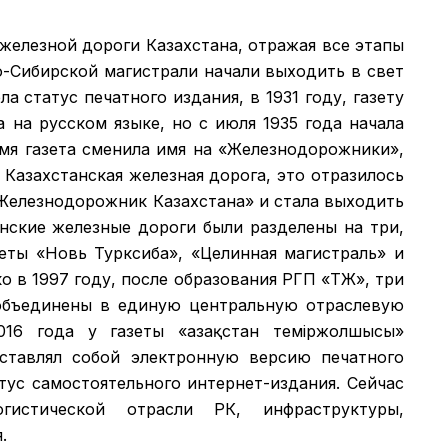
 железной дороги Казахстана, отражая все этапы
о-Сибирской магистрали начали выходить в свет
а статус печатного издания, в 1931 году, газету
а на русском языке, но с июля 1935 года начала
емя газета сменила имя на «Железнодорожники»,
 Казахстанская железная дорога, это отразилось
 «Железнодорожник Казахстана» и стала выходить
анские железные дороги были разделены на три,
зеты «Новь Турксиба», «Целинная магистраль» и
 в 1997 году, после образования РГП «ҚТЖ», три
объединены в единую центральную отраслевую
016 года у газеты «Қазақстан теміржолшысы»
дставлял собой электронную версию печатного
атус самостоятельного интернет-издания. Сейчас
гистической отрасли РК, инфраструктуры,
.