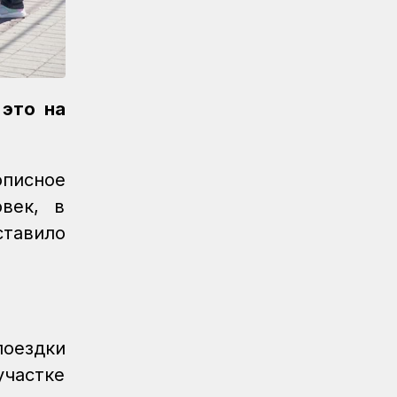
«Безопасный переезд» на 53
железнодорожных переездах
Новости
05.08.2026
Казахстан увеличил экспорт зерна и
муки почти на 13%
 это на
Новости
05.08.2026
Транспортные полицейские провели
описное
рейд на вокзале Астана-1
век, в
Новости
05.08.2026
ставило
Итоги работы в сфере регулируемых
услуг за первое полугодие подвели
в КТЖ
Регионы
05.08.2026
День работников
оездки
железнодорожного транспорта
отметили в Костанайском регионе
участке