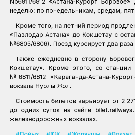
No6811/6812 «Астана-Курорт Боровое» 
неделю: по понедельникам, средам, пят
Кроме того, на летний период продл
«Павлодар-Астана» до Кокшетау с оста
№6805/6806). Поезд курсирует два раза
Также ежедневно в сторону Боровог
Кокшетау». Кроме этого, со станции 
№6811/6812 «Караганда-Астана-Курорт
вокзала Нурлы Жол.
Стоимость билетов варьирует от 2 271
до одних суток на сайте bilet.railwa
железнодорожных вокзалах.
#Пойыз
#ҚТЖ
#Жолаушы
#Вокзал