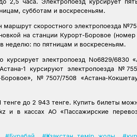
до 2,5 часа. Электропоезд курсирует пят
ницам, субботам и воскресеньям.
ен маршрут скоростного электропоезда №75
новкой на станции Курорт-Боровое (номер
 в неделю: по пятницам и воскресеньям.
о курсирует электропоезд No6829/6830 «
Астана-1 курсируют электропоезда №755
-Боровое», №7507/7508 «Астана-Кокшета
 тенге до 2 943 тенге. Купить билеты можн
ys.kz и в кассах АО «Пассажирские перево
#Бурабай
#Қазақстан темір жолы
#ку