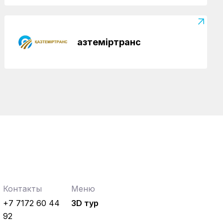
Верность профессии и воля к
победе: железнодорожник из
Караганды Зангар Кенжебеков
Қазтеміртранс
КТЖ в лицах
03.08.2026
От охранника до начальника
стрелковой команды: трудовой путь
Каршиги Садубаева
Контакты
Меню
+7 7172 60 44
3D тур
92