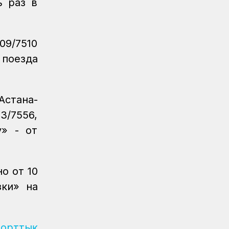
ь раз в
Регионы
04.08.2026
Около 150 карагандинских
железнодорожников отметили
государственными и отраслевыми
09/7510
наградами
 поезда
Регионы
04.08.2026
Чествование лучших работников
железнодорожной отрасли прошло в
Астана-
Усть-Каменогорске
3/7556,
Новости
04.08.2026
у» - от
Акция «Безопасный переезд» прошла
на железнодорожном переезде
станции Астана
о от 10
Инфраструктура
04.08.2026
зки» на
Рекорд суточной отсыпки земляного
полотна установлен на
строительстве железнодорожной
линии Бахты – Аягоз
рорттық