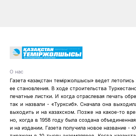
О нас
Газета «Қазақстан теміржолшысы» ведет летопись
ее становления. В ходе строительства Туркестан
печатные листки. И когда отраслевая печать обрел
так и назвали - «Турксиб». Сначала она выходил
выходить и на казахском. Позже на какое-то вр
но, когда в 1958 году была создана объединенная
и на издании. Газета получила новое название -
тиражом в 10 тысяч экземпляров. Когда казахст