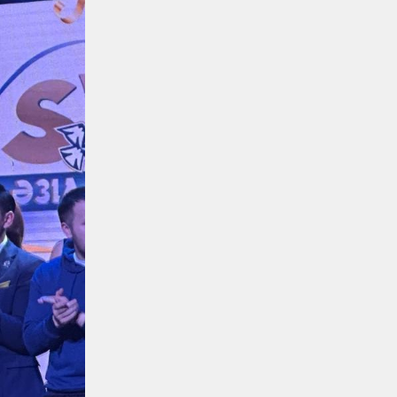
электровоза ВЛ60 появился в
Сары-Шагане
Новости
06.08.2026
Долгосрочное сервисное
обслуживание повышает
надежность локомотивного парка
КТЖ
Регионы
06.08.2026
Павлодарские
железнодорожники проводят
профилактику происшествий на
путях
Регионы
06.08.2026
Костанайские железнодорожники
продолжают акцию «Безопасный
переезд»
Новости
05.08.2026