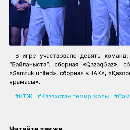
В игре участвовало девять команд: 
“Байланыста”, сборная «QazaqGaz», с
«Samruk united», сборная «НАК», «Қазп
құрамасы».
#КТЖ
#Казахстан темир жолы
#Сам
Читайте также