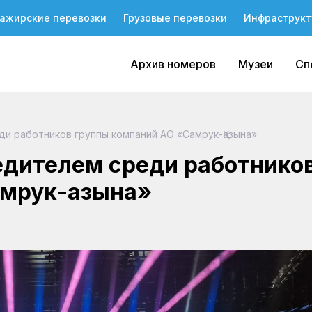
ажирские перевозки
Грузовые перевозки
Инфраструкт
Архив номеров
Музеи
Сп
и работников группы компаний АО «Самрук-Қазына»
едителем среди работнико
мрук-Қазына»