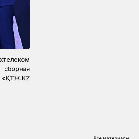
Железнодорожники провели
профилактическую акцию
«Безопасный переезд» на 53
железнодорожных переездах
Новости
05.08.2026
Казахстан увеличил экспорт
зерна и муки почти на 13%
ахтелеком
Новости
05.08.2026
, сборная
Транспортные полицейские
провели рейд на вокзале Астана-1
и «ҚТЖ.KZ
Новости
05.08.2026
Итоги работы в сфере
регулируемых услуг за первое
полугодие подвели в КТЖ
Регионы
05.08.2026
День работников
железнодорожного транспорта
Все материалы