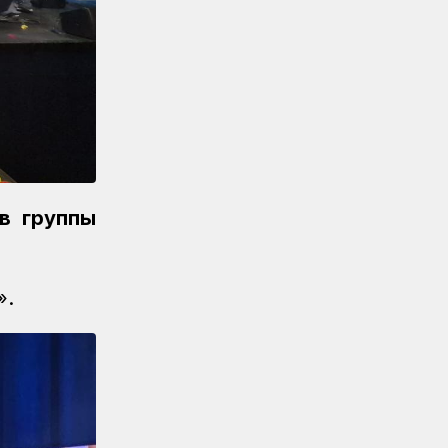
ведется по графику
Новости
07.08.2026
Железнодорожники напомнили
150 детям правила безопасности
в поездах и вблизи путей
Новости
07.08.2026
Порт Курык обработал почти 885
тысяч тонн грузов за полгода
в группы
Новости
/
Архив
07.08.2026
Газета Қазақстан теміржолшысы,
№62 от 07 августа 2026 года
».
Новости
06.08.2026
Вопросы противодействия
коррупции обсудили в КТЖ
Регионы
06.08.2026
Памятник легендарного