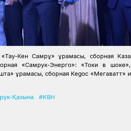
«Тау-Кен Самрұқ» құрамасы, сборная Каз
борная «Самрук-Энерго»: «Токи в шоке»
ошта» құрамасы, сборная Kegoc «Мегаватт» 
рук-Қазына
#КВН