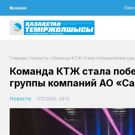
Қазақша
Пасс
Главная
/
Новости
/
Команда КТЖ стала победителем сред
Команда КТЖ стала поб
группы компаний АО «Са
Новости
07.11.2024, 09:13