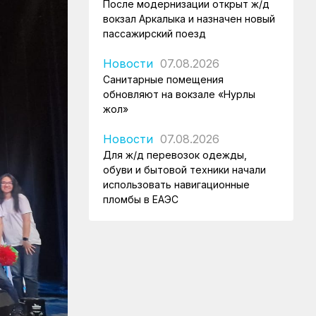
После модернизации открыт ж/д
вокзал Аркалыка и назначен новый
пассажирский поезд
Новости
07.08.2026
Санитарные помещения
обновляют на вокзале «Нурлы
жол»
Новости
07.08.2026
Для ж/д перевозок одежды,
обуви и бытовой техники начали
использовать навигационные
пломбы в ЕАЭС
Регионы
07.08.2026
Железнодорожники спасли
тонущую в Алаколе девушку
Новости
07.08.2026
Реконструкция вокзала Астана-1