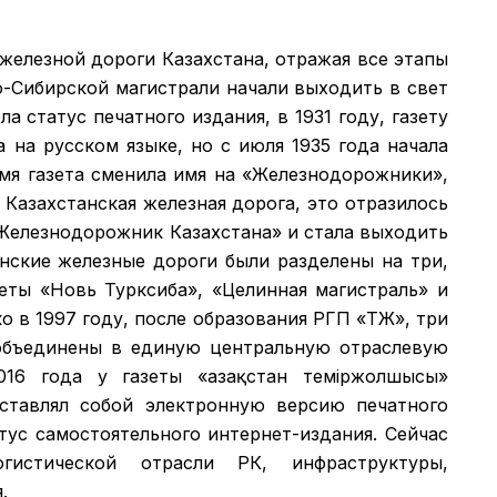
 железной дороги Казахстана, отражая все этапы
о-Сибирской магистрали начали выходить в свет
а статус печатного издания, в 1931 году, газету
а на русском языке, но с июля 1935 года начала
емя газета сменила имя на «Железнодорожники»,
 Казахстанская железная дорога, это отразилось
 «Железнодорожник Казахстана» и стала выходить
анские железные дороги были разделены на три,
зеты «Новь Турксиба», «Целинная магистраль» и
 в 1997 году, после образования РГП «ҚТЖ», три
объединены в единую центральную отраслевую
016 года у газеты «Қазақстан теміржолшысы»
дставлял собой электронную версию печатного
атус самостоятельного интернет-издания. Сейчас
гистической отрасли РК, инфраструктуры,
.