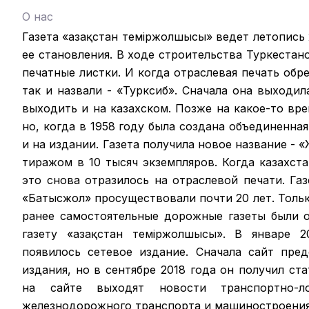
О нас
Газета «Қазақстан теміржолшысы» ведет летопись
ее становления. В ходе строительства Туркестан
печатные листки. И когда отраслевая печать обрел
так и назвали - «Турксиб». Сначала она выходил
выходить и на казахском. Позже на какое-то вр
но, когда в 1958 году была создана объединенная
и на издании. Газета получила новое название -
тиражом в 10 тысяч экземпляров. Когда казахст
это снова отразилось на отраслевой печати. Га
«Батысжол» просуществовали почти 20 лет. Только
ранее самостоятельные дорожные газеты были 
газету «Қазақстан темiржолшысы». В январе 2
появилось сетевое издание. Сначала сайт пре
издания, но в сентябре 2018 года он получил ст
на сайте выходят новости транспортно-ло
железнодорожного транспорта и машиностроения