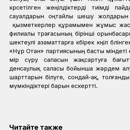
көрсетілген жеңілдіктерді тиімді па
сауалдарын оңтайлы шешу жолдарын қ
қызметкерлер құрамымен жұмыс жасау
филиалы төрағасының бірінші орынбаса
шектеулі азаматтарға көбірек көңіл бөлін
«Нұр Отан» партиясының басты міндеті ек
өмір сүру сапасын жақсартуға бағыт
денсаулық саласы бойынша жәрдем алу
шарттарын білуге, сондай-ақ, толған
мүмкіндіктері барын ескертті.
Читайте также