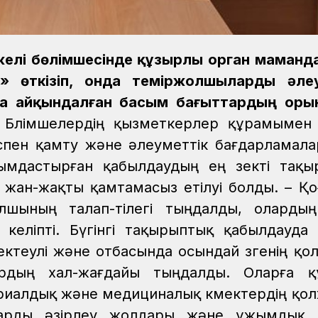
желі бөлімшесінде құзырлы орган маман
» өткізіп, онда теміржолшыларды әлеу
да айқындалған басым бағыттардың оры
Бөлімшелердің қызметкерлер құрамыме
спен қамту және әлеуметтік бағдарламалар
ымдастырған қабылдаудың ең өзекті тақ
жан-жақты қамтамасыз етілуі болды.
– Қ
лшының талап-тілегі тыңдалды, оларды
еліпті. Бүгінгі тақырыптық қабылдауда 
ктеулі және отбасында осындай өзгенің қо
рдың хал-жағдайы тыңдалды. Оларға қ
ериалдық және медициналық көмектердің қол
ттарды әзірлеу жолдары және ұжымдық 