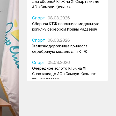
для сборной КТЖ на XI Спартакиаде
АО «Самрук-Қазына»
Спорт
08.08.2026
Сборная КТЖ пополнила медальную
копилку серебром Ирины Радзевич
Спорт
08.08.2026
Железнодорожница принесла
серебряную медаль для КТЖ
Спорт
08.08.2026
Очередное золото КТЖ на XI
Спартакиаде АО «Самрук-Қазына»
принес пловец
Спорт
08.08.2026
Еще один пловец-железнодорожник
принес КТЖ золото на XI
Спартакиаде АО «Самрук-Қазына»