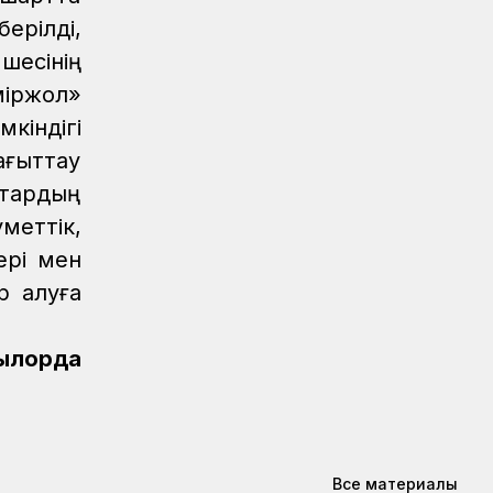
использовать навигационные пломбы
ерілді,
в ЕАЭС
шесінің
Регионы
07.08.2026
міржол»
Железнодорожники спасли тонущую
кіндігі
в Алаколе девушку
бағыттау
Новости
07.08.2026
ттардың
Реконструкция вокзала Астана-1
меттік,
ведется по графику
ері мен
Новости
07.08.2026
р алуға
Железнодорожники напомнили 150
детям правила безопасности в
поездах и вблизи путей
зылорда
Новости
07.08.2026
Порт Курык обработал почти 885
тысяч тонн грузов за полгода
Новости
/
Архив
07.08.2026
Все материалы