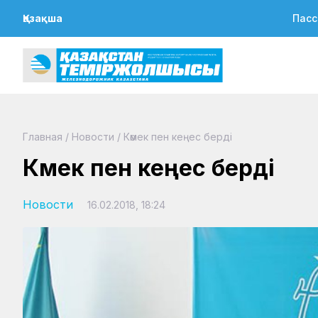
Қазақша
Пасс
Главная
/
Новости
/
Көмек пен кеңес берді
Көмек пен кеңес берді
Новости
16.02.2018, 18:24