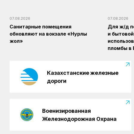
07.08.2026
07.08.2026
Санитарные помещения
Для ж/д п
обновляют на вокзале «Нурлы
и бытовой
жол»
использов
пломбы в
Казахстанские железные
дороги
Военизированная
Железнодорожная Охрана