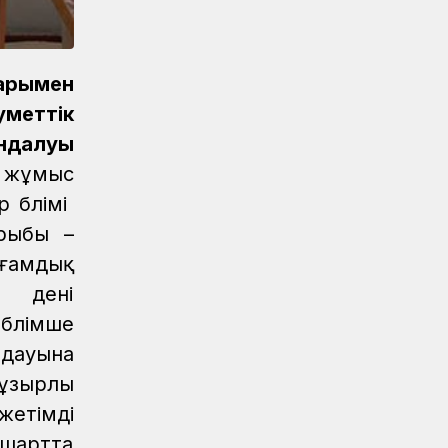
Спорт
08.08.2026
Еще одну медаль завоевало КТЖ на
XI Спартакиаде АО «Самрук-Қазына»
дарымен
Спорт
08.08.2026
меттік
Первое золото КТЖ на XI
Спартакиаде «Самрук-Қазына»
ндалуы
завоевали пловцы
н жұмыс
Регионы
07.08.2026
 бөлімі
После модернизации открыт ж/д
ырыбы –
вокзал Аркалыка и назначен новый
оғамдық
пассажирский поезд
ң дені
Новости
07.08.2026
бөлімше
Санитарные помещения обновляют
лдауына
на вокзале «Нурлы жол»
ұзырлы
Новости
07.08.2026
жетімді
Для ж/д перевозок одежды, обуви и
бытовой техники начали
шартта