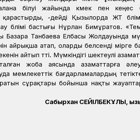
йдалана білуі жайында көмек пен кеңес б
арастырды, -дейді Қызылорда ЖТ бөлім
 бөлімі бастығы Нұрлан Бимұратов.
«Те
ры Базара Танбаева Елбасы Жолдауында мүм
генін айрықша атап, оларды белсенді өмірге 
енін айтып өтті. Мүмкіндігі шектеулі азама
талған жоба аясында азаматтарға әлеу
да мемлекеттік бағдарламалардың тетікт
дыратын сұрақтары бойынша нақты жауапта
Сабырхан СЕЙІЛБЕКҰЛЫ, Қы