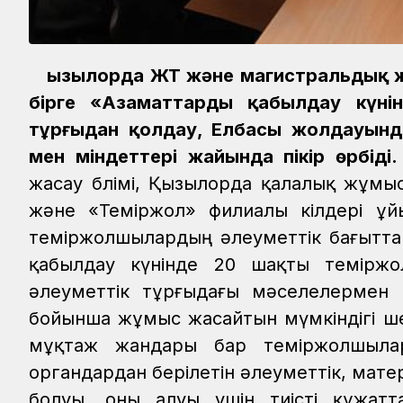
Қызылорда ЖТ және магистральдық 
бірге «Азаматтарды қабылдау күнін
тұрғыдан қолдау, Елбасы жолдауын
мен міндеттері жайында пікір өрбіді.
жасау бөлімі, Қызылорда қалалық жұмы
және «Теміржол» филиалы өкілдері ұй
теміржолшылардың әлеуметтік бағытта 
қабылдау күнінде 20 шақты теміржо
әлеуметтік тұрғыдағы мәселелермен к
бойынша жұмыс жасайтын мүмкіндігі ше
мұқтаж жандары бар теміржолшыла
органдардан берілетін әлеуметтік, мат
болуы, оны алуы үшін тиісті құжа