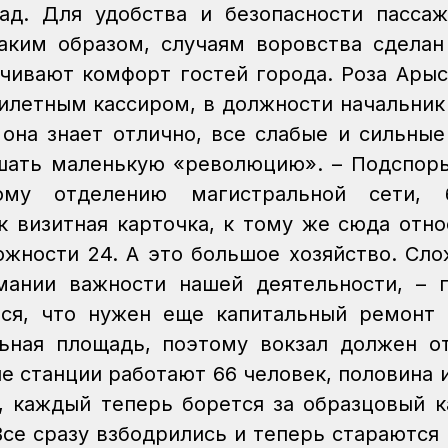
ад.
Для удобства и безопасности пасса
таким образом, случаям воровства сделан
чивают комфорт гостей города.
Роза Арыс
билетным кассиром, в должности начальник
она знает отлично, все слабые и сильные
ршать маленькую «революцию».
– Подспорь
му отделению магистральной сети, 
 визитная карточка, к тому же сюда отно
ожности 24. А это большое хозяйство. Сло
мании важности нашей деятельности, – 
тся, что нужен еще капитальный ремонт
ьная площадь, поэтому вокзал должен о
е станции работают 66 человек, половина и
, каждый теперь борется за образцовый к
Все сразу взбодрились и теперь стараются 