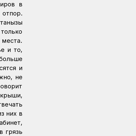
КТЖ
жиров в
 отпор.
Регионы
06.08.2026
танқызы
Павлодарские железнодорожники
проводят профилактику
 только
происшествий на путях
 места.
Регионы
06.08.2026
е и то,
Костанайские железнодорожники
больше
продолжают акцию «Безопасный
сятся и
переезд»
жно, не
Новости
05.08.2026
говорит
Железнодорожники провели
профилактическую акцию
 крыши,
«Безопасный переезд» на 53
твечать
железнодорожных переездах
з них в
Новости
05.08.2026
абинет,
Казахстан увеличил экспорт зерна и
в грязь
муки почти на 13%