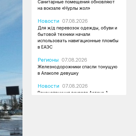
Санитарные помещения обновляют
на вокзале «Нурлы жол»
Новости
07.08.2026
Для ж/д перевозок одежды, обуви и
бытовой техники начали
использовать навигационные пломбы
в ЕАЭС
Регионы
07.08.2026
Железнодорожники спасли тонущую
в Алаколе девушку
Новости
07.08.2026
Реконструкция вокзала Астана-1
ведется по графику
Новости
07.08.2026
Железнодорожники напомнили 150
детям правила безопасности в
поездах и вблизи путей