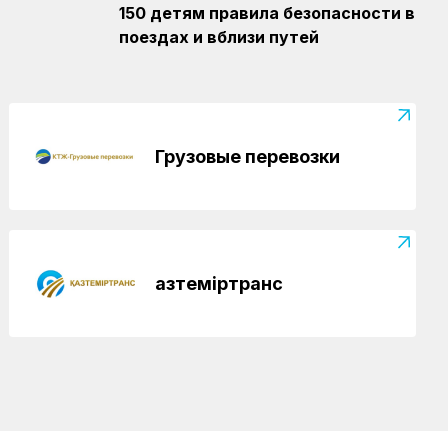
Регионы
04.08.2026
150 детям правила безопасности в
Чествование лучших работников
поездах и вблизи путей
железнодорожной отрасли прошло в
Усть-Каменогорске
Грузовые перевозки
Қазтеміртранс