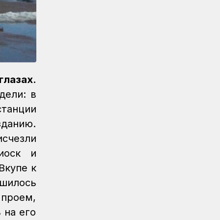
Новости
07.08.2026
Порт Курык обработал почти 885
тысяч тонн грузов за полгода
Новости
/
Архив
07.08.2026
Газета Қазақстан теміржолшысы, №62
от 07 августа 2026 года
глазах.
дели: в
Новости
06.08.2026
станции
Вопросы противодействия
коррупции обсудили в КТЖ
зданию.
счезли
Регионы
06.08.2026
Памятник легендарного электровоза
иоск и
ВЛ60 появился в Сары-Шагане
Вкупе к
шилось
Новости
06.08.2026
Долгосрочное сервисное
 проем,
обслуживание повышает
 на его
надежность локомотивного парка