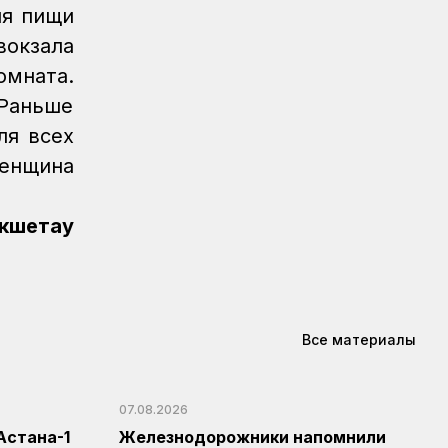
ия пищи
Новости
05.08.2026
вокзала
Транспортные полицейские провели
мната.
рейд на вокзале Астана-1
 Раньше
Новости
05.08.2026
ля всех
Итоги работы в сфере регулируемых
услуг за первое полугодие подвели
женщина
в КТЖ
кшетау
Регионы
05.08.2026
День работников
железнодорожного транспорта
отметили в Костанайском регионе
Регионы
04.08.2026
Все материалы
Около 150 карагандинских
железнодорожников отметили
государственными и отраслевыми
07.08.2026
наградами
Астана-1
Железнодорожники напомнили