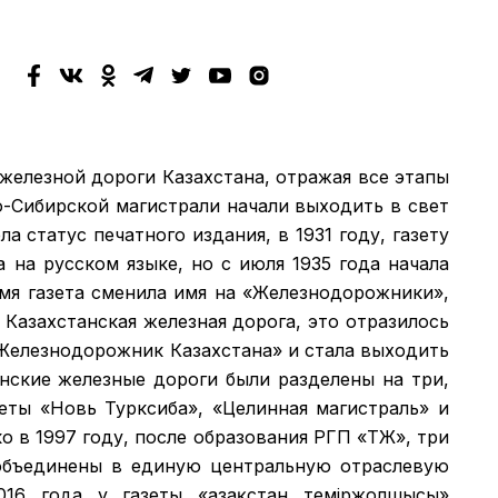
 железной дороги Казахстана, отражая все этапы
о-Сибирской магистрали начали выходить в свет
а статус печатного издания, в 1931 году, газету
а на русском языке, но с июля 1935 года начала
емя газета сменила имя на «Железнодорожники»,
 Казахстанская железная дорога, это отразилось
 «Железнодорожник Казахстана» и стала выходить
анские железные дороги были разделены на три,
зеты «Новь Турксиба», «Целинная магистраль» и
 в 1997 году, после образования РГП «ҚТЖ», три
объединены в единую центральную отраслевую
016 года у газеты «Қазақстан теміржолшысы»