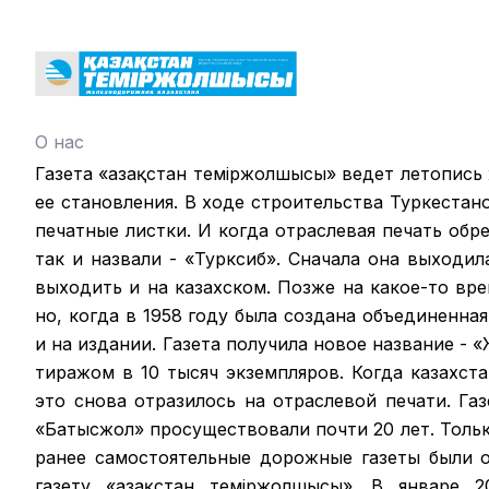
О нас
Газета «Қазақстан теміржолшысы» ведет летопись
ее становления. В ходе строительства Туркестан
печатные листки. И когда отраслевая печать обрел
так и назвали - «Турксиб». Сначала она выходил
выходить и на казахском. Позже на какое-то вр
но, когда в 1958 году была создана объединенная
и на издании. Газета получила новое название -
тиражом в 10 тысяч экземпляров. Когда казахст
это снова отразилось на отраслевой печати. Га
«Батысжол» просуществовали почти 20 лет. Только
ранее самостоятельные дорожные газеты были 
газету «Қазақстан темiржолшысы». В январе 2