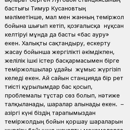
бастығы Тимур Кусановтың
мәліметінше, мал мен жанның теміржол
бойына шығып кетіп, қозғалысқа нұқсан
келтіруі мұнда да басты «бас ауру»
екен.
Халықты сақтандыру, ескерту
жасау бойынша жергілікті әкімдікпен,
желілік ішкі істер басқармасымен бірге
теміржолшылар ұдайы жұмыс жүргізіп
келеді екен. Ай сайын станцияда бір рет
тиісті құрылымдар бас қосып,
проблемалы тұстар сөз болып, нәтиже
талқыланады, шаралар алынады екен.
–
Қазіргі күні біздің тарапымыздан
теміржолдың бойын қоршау шараларын