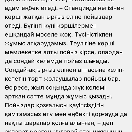
адам еңбек етеді.
– Станцияда негізінен
көрші жатқан Қырғыз еліне пойыздар
өтеді. Бүгінгі күні көршілермен
ешқандай мәселе жоқ. Түсіністікпен
жұмыс атқарудамыз. Тәулігіне көрші
мемлекетке алты пойыз кірсе, олардан
да сондай көлемде пойыз шығады.
Сондай-ақ Қырғыз елінен аптасына келіп-
кететін төрт жолаушылар пойызы бар.
Әсіресе, жыл соңында жүк көлемі
артқан сәтте мұнда жұмыс қызады.
Пойыздар қозғалысы қауіпсіздігін
қамтамасыз ету мен еңбекті қорғауда да
нақты шаралар қолға алынған, – деп
ақпарат берген Луговой станциясының