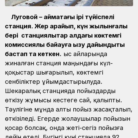
Луговой – аймақтағы ірі түйіспелі
станция. Жер қарайып, күн жылынғалы
бері станциялықтар алдағы көктемгі
комиссиялық байқауға қызу дайындықты
бастап та кеткен.
Қыс айларында
жиналған станция маңындағы күл-
қоқыстар шығарылып, көктемгі
сенбіліктер ұйымдастырылуда.
Шекаралық станцияда пойыздарды
өткізу жұмысы кестеге сай, қалыпты.
Тәулігіне мұнда алты пойыз жасақталып,
өткізіледі. Егерде жолаушылар пойызын
қосар болсақ, онда жеті-сегіз пойызға
дейін өтеді. Бүгінгі күні станцияда 92