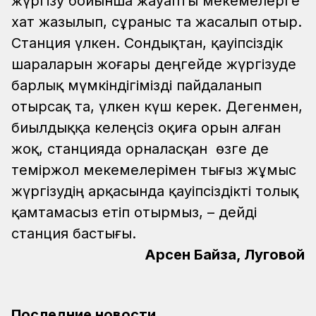
жүргізу бойынша жауапты мекемелерге
хат жазылып, сұраныс та жасалып отыр.
Станция үлкен. Сондықтан, қауіпсіздік
шараларын жоғары деңгейде жүргізуде
барлық мүмкіндігімізді пайдаланып
отырсақ та, үлкен күш керек. Дегенмен,
биылдыққа келеңсіз оқиға орын алған
жоқ, станцияда орналасқан өзге де
теміржол мекемелерімен тығыз жұмыс
жүргізудің арқасында қауіпсіздікті толық
қамтамасыз етіп отырмыз, – дейді
станция бастығы.
Арсен Байзақ, Луговой
Последние новости