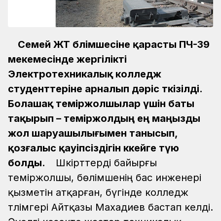
Семей ЖТ бөлімшесіне қарасты ПЧ-39
мекемесінде жергілікті
Электротехникалық колледж
студенттеріне арналып дәріс өткізілді.
Болашақ теміржолшылар үшін баты
тақырып – теміржолдың ең маңызды
жол шаруашылығымен танысып,
қозғалыс қауіпсіздігін көкейге түю
болды.
Шәкірттерді байырғы
теміржолшы, бөлімшенің бас инженері
қызметін атқарған, бүгінде колледж
тәлімгері Айтқазы Махадиев бастап әкелді.