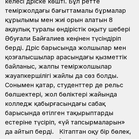
келесі дәріске көшті. Бұл ретте
теміржолдағы бағыттамалы бұрмалар
құрылымы мен жиі орын алатын 8
ақаулық туралы өндірістік оқыту шебері
Әбуғали Байғалиев кеңінен түсіндіріп
берді. Дәріс барысында жолшылар мен
қозғалысшылар арасындағы қызметтік
байланыс, жалпы теміржолшылар
жауапкершілігі жайлы да сөз болды.
Сонымен қатар, студенттер де рельс
бөлшектері, жол бөліктері жайында
колледж қабырғасындағы сабақ
барысында өтілген тақырыптарды
естеріне түсіріп, «үй тапсырмаларын»
да айтып берді.
Кітаптан оқу бір бөлек,