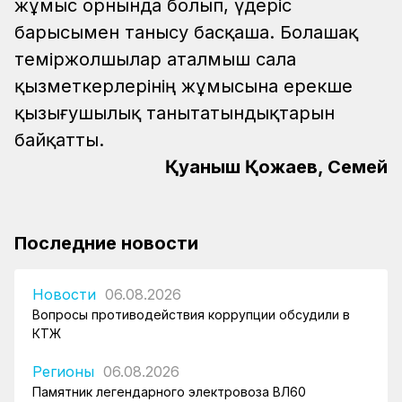
жұмыс орнында болып, үдеріс
барысымен танысу басқаша. Болашақ
теміржолшылар аталмыш сала
қызметкерлерінің жұмысына ерекше
қызығушылық танытатындықтарын
байқатты.
Қуаныш Қожаев, Семей
Последние новости
Новости
06.08.2026
Вопросы противодействия коррупции обсудили в
КТЖ
Регионы
06.08.2026
Памятник легендарного электровоза ВЛ60