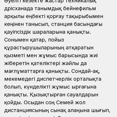
Әуелгі кезекте жастар техникалық
дәрісханада танымдық бейнефильм
арқылы еңбекті қорғау тақырыбымен
кеңінен танысып, станция басындағы
қауіпсіздік шараларына қанықты.
Сонымен қатар, пойыз
құрастырушыларының атқаратын
қызметі мен жұмыс барысында жиі
жіберетін қателіктері жайлы да
мағлұматтарға қанықты.
Сондай-ақ,
мекемедегі диспетчерлік орталықта
болып, күнделікті жұмыс ырғағына
қанықты. Қызықтырған сауалдарын
қойды.
Осыдан соң Семей жол
дистанциясының сынақ алаңына шығып,