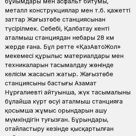
бұйымдары мен асфальт битумы,
металл конструкциялар мен т.б. қажетті
заттар Жаңғызтөбе станциясынан
түсірілмек. Себебі, Қалбатау кенті
аталмыш станциядан небары 28 км
жерде ғана. Бұл ретте «ҚазАвтоЖол»
мекемесі құрылыс материалдары мен
техникаларын тасымалдау жөнінде
келісім жасасып жатыр.
Жаңғызтөбе
станциясының бастығы Азамат
Нұрғалиевтің айтуынша, жүк тасымалының
бұлайша күрт өсуі аталмыш станцияға
қосымша жұмыс орындарын ашу
мүмкіндігін туғызған. Бұрындары,
оңтайластыру кезінде қысқартылған