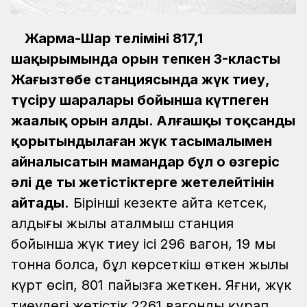
Жарма-Шар телімінің 817,1
шақырымында орын тепкен 3-класты
Жаңғызтөбе станциясында жүк тиеу,
түсіру шаралары бойынша күтпеген
жаңалық орын алды. Алғашқы тоқсанды
қорытындылаған жүк тасымалымен
айналысатын мамандар бұл оң өзгеріс
әлі де тың жетістіктерге жетелейтінін
айтады.
Бірінші кезекте айта кетсек,
алдыңғы жылы аталмыш станция
бойынша жүк тиеу ісі 296 вагон, 19 мың
тонна болса, бұл көрсеткіш өткен жылы
күрт өсіп, 801 пайызға жеткен. Яғни, жүк
тиеудегі жетістік 2261 вагонды құрап,