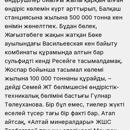
өндіріс көлемін күрт арттырып, Балқаш
станциясына жылына 500 000 тонна кен
өнімін жөнелтпек. Бұдан бөлек,
Жаңғызтөбеге жақын жатқан Бөке
ауылындағы Васильевская кен байыту
комбинаты құрамында алтын бар
сульфидті кенді Ресейге тасымалдамақ.
Жоспар бойынша тасымал көлемі
жылына 100 000 тоннаны құрайды, –
дейді Семей ЖТ бөлімшесінің өндірістік-
техникалық бөлімінің бастығы Гүлнар
Төлеуханова.
Бір бұл емес, тиелер жүкті
еселей түсер тағы бір факті бар. Атап
айтсақ, «Алтай минералдары» ЖШС