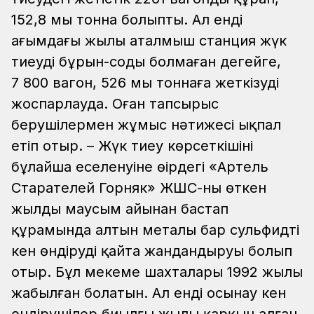
152,8 мың тонна болыпты. Ал енді
ағымдағы жылы аталмыш станция жүк
тиеуді бұрын-соңды болмаған деңгейге,
7 800 вагон, 526 мың тоннаға жеткізуді
жоспарлауда. Оған тапсырыс
берушілермен жұмыс нәтижесі ықпал
етіп отыр.
– Жүк тиеу көрсеткішінің
бұлайша еселенуіне өңірдегі «Артель
Старателей Горняк» ЖШС-ның өткен
жылдың маусым айынан бастап
құрамында алтын металы бар сульфидті
кен өндіруді қайта жандандыруы болып
отыр. Бұл мекеме шахталары 1992 жылы
жабылған болатын. Ал енді осынау кен
өндірушілер биылғы жылы қарқын алған