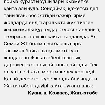
пойыз құрастырушылары қызметке
қайта алынуда. Сондай-ақ, қажетсіз деп
танылған, бос жатқан бәзбір кірме
жолдарда ендігі аралықта жүк тиеген
жылжымалы құрамдар жүрісі жанданып,
теміржол тіршілігі қайта жандануда.
Ал,
Семей ЖТ бөлімшесі басшылары
тасымал бойынша қызметі күрт
жанданған Жаңғызтөбенің кластық
дәрежесі жоғарылайтынын айтады. Тек
ол үшін екі жыл мерзім керек көрінеді.
Қалай десекте, күре жолдың бойындағы
Жаңғызтөбенің дәуірі қайта туғаны анық.
Қуаныш Қожаев, Жаңғызтөбе