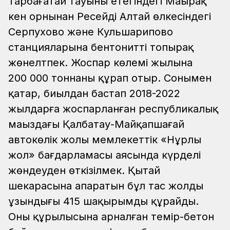
Тарбағатай тауының етегіндегі Маңырақ
кен орнынан Ресейдің Алтай өлкесіндегі
Серпухово және Кульшарипово
станцияларына бентонитті топырақ
жөнелтпек. Жоспар көлемі жылына
200 000 тоннаны құрап отыр. Сонымен
қатар, биылдан бастап 2018-2022
жылдарға жоспарланған республикалық
маңыздағы Қалбатау-Майқапшағай
автокөлік жолы мемлекеттік «Нұрлы
жол» бағдарламасы аясында күрделі
жөндеуден өткізілмек. Қытай
шекарасына апаратын бұл тас жолдың
ұзындығы 415 шақырымды құрайды.
Оның құрылысына арналған темір-бетон