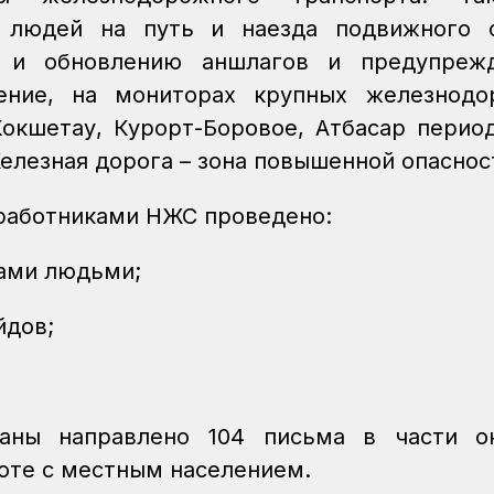
 людей на путь и наезда подвижного с
ю и обновлению аншлагов и предупреж
щение, на мониторах крупных железнодо
Кокшетау, Курорт-Боровое, Атбасар перио
елезная дорога – зона повышенной опаснос
 работниками НЖС проведено:
чами людьми;
йдов;
аны направлено 104 письма в части ок
оте с местным населением.