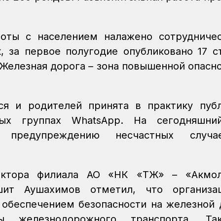
оты с населением налажено сотрудниче
, за первое полугодие опубликовано 17 с
«Железная дорога – зона повышенной опасно
ся и родителей принята в практику пуб
ых группах WhatsApp. На сегодняшни
 предупреждению несчастных случ
ктора филиала АО «НК «ҚТЖ» – «Акмол
шит Аушахимов отметил, что организац
 обеспечением безопасности на железной 
ы железнодорожного транспорта. Та