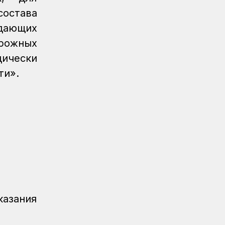
остава
дающих
рожных
дически
ти».
азания