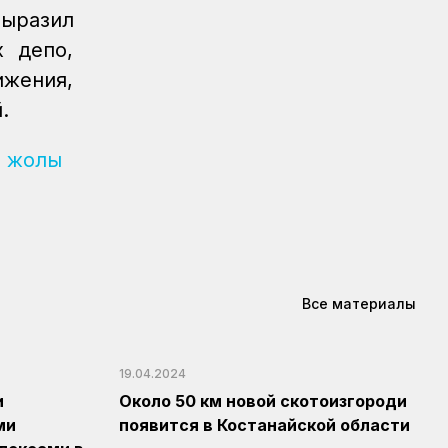
ыразил
х депо,
жения,
.
 жолы
Все материалы
19.04.2024
и
Около 50 км новой скотоизгороди
ми
появится в Костанайской области