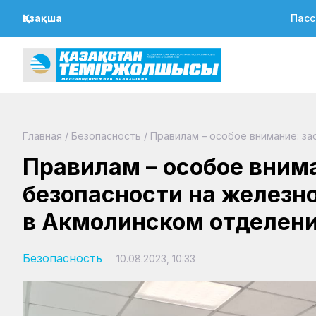
Қазақша
Пасс
Главная
/
Безопасность
/
Правилам – особое внимание: з
Правилам – особое внима
безопасности на железн
в Акмолинском отделени
Безопасность
10.08.2023, 10:33