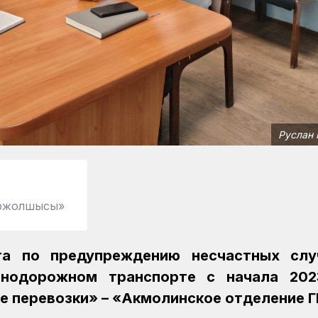
Руслан 
міржолшысы»
та по предупреждению несчастных слу
знодорожном транспорте с начала 202
е перевозки» – «Акмолинское отделение Г