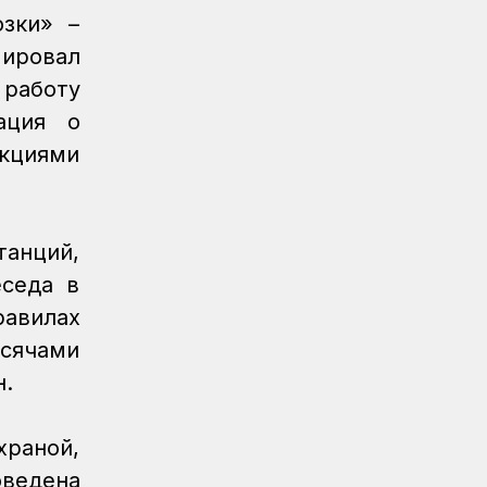
Спорт
08.08.2026
зки» –
Очередное золото КТЖ на XI
мировал
Спартакиаде АО «Самрук-Қазына»
принес пловец
работу
ация о
Спорт
08.08.2026
укциями
Еще один пловец-железнодорожник
принес КТЖ золото на XI
Спартакиаде АО «Самрук-Қазына»
Спорт
08.08.2026
анций,
Еще одну медаль завоевало КТЖ на
еседа в
XI Спартакиаде АО «Самрук-Қазына»
равилах
Спорт
08.08.2026
ысячами
Первое золото КТЖ на XI
н.
Спартакиаде «Самрук-Қазына»
завоевали пловцы
раной,
Регионы
07.08.2026
оведена
После модернизации открыт ж/д