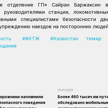
ое отделение ГП» Сайран Баржаксин в
 руководителями станции, локомотивны
вными специалистами безопасности дви
упреждению наездов на посторонних людей
ность
##КТЖ
#Казахстан темир
ещание
21.01.2025
орожники напомнили
Более 460 тысяч км пут
езопасного поведения
обследовано мобильны