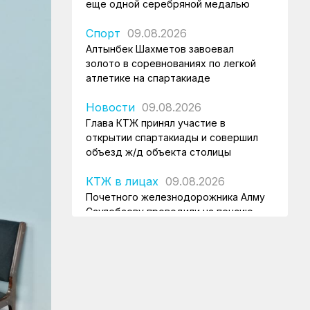
еще одной серебряной медалью
Спорт
09.08.2026
Алтынбек Шахметов завоевал
золото в соревнованиях по легкой
атлетике на спартакиаде
Новости
09.08.2026
Глава КТЖ принял участие в
открытии спартакиады и совершил
объезд ж/д объекта столицы
КТЖ в лицах
09.08.2026
Почетного железнодорожника Алму
Саулебаеву проводили на пенсию
Спорт
08.08.2026
Гульжан Аманова завоевала бронзу в
турнире по шахматам
Спорт
08.08.2026