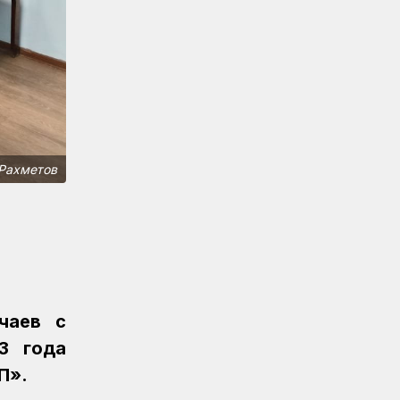
Железнодорожник из Алтынколя
победил в турнире по шахматам на
спартакиаде
Спорт
08.08.2026
Сборная КТЖ заняла второе место
по арқан тарту на спартакиаде
Спорт
08.08.2026
Рахметов
Әнел Жеңісқызы завоевала серебро
для сборной КТЖ на XI Спартакиаде
АО «Самрук-Қазына»
Спорт
08.08.2026
Сборная КТЖ пополнила медальную
копилку серебром Ирины Радзевич
чаев с
Спорт
08.08.2026
3 года
Железнодорожница принесла
серебряную медаль для КТЖ
П».