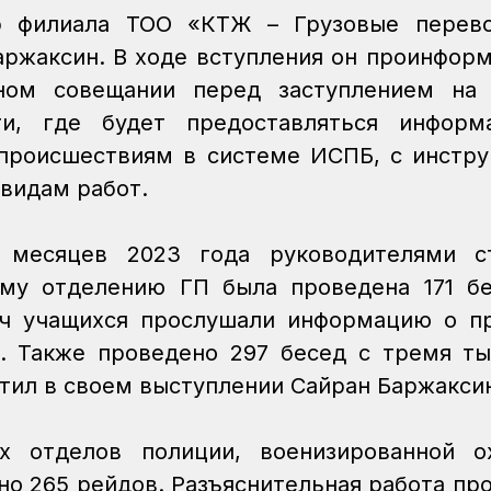
р филиала ТОО «КТЖ – Грузовые перево
аржаксин. В ходе вступления он проинфор
ном совещании перед заступлением на 
ти, где будет предоставляться информ
происшествиям в системе ИСПБ, с инстр
 видам работ.
месяцев 2023 года руководителями ст
му отделению ГП была проведена 171 б
яч учащихся прослушали информацию о п
. Также проведено 297 бесед с тремя т
етил в своем выступлении Сайран Баржакси
х отделов полиции, военизированной ох
но 265 рейдов. Разъяснительная работа пр