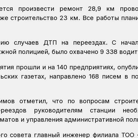
ется произвести ремонт 28,9 км прово
также строительство 23 км. Все работы план
нию случаев ДТП на переездах. С начал
ожной полицией, было охвачено 9 338 води
тия прошли и на 140 предприятиях, опубл
льских газетах, направлено 168 писем в п
имов отметил, что по вопросам строите
ереездов руководителям станции необ
иматов и управления административной по
ого совета главный инженер филиала ТОО