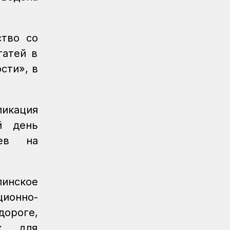
вокзал Аркалыка и назначен новый
пассажирский поезд
ство со
Новости
07.08.2026
Санитарные помещения обновляют
татей в
на вокзале «Нурлы жол»
сти», в
Новости
07.08.2026
Для ж/д перевозок одежды, обуви и
бытовой техники начали
ликация
использовать навигационные пломбы
й день
в ЕАЭС
аев на
Регионы
07.08.2026
Железнодорожники спасли тонущую
в Алаколе девушку
инское
Новости
07.08.2026
ионно-
Реконструкция вокзала Астана-1
дороге,
ведется по графику
к, для