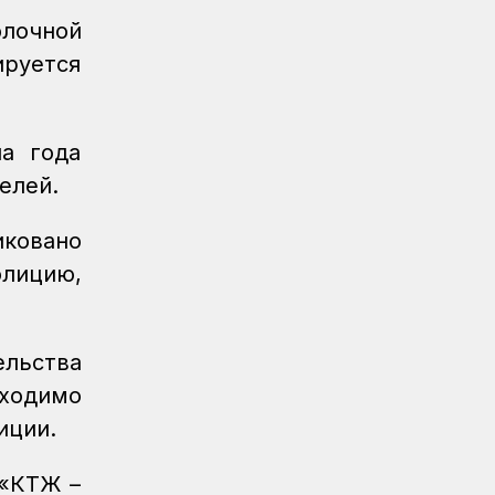
лочной
ируется
а года
телей.
иковано
олицию,
льства
ходимо
лиции.
 «КТЖ –