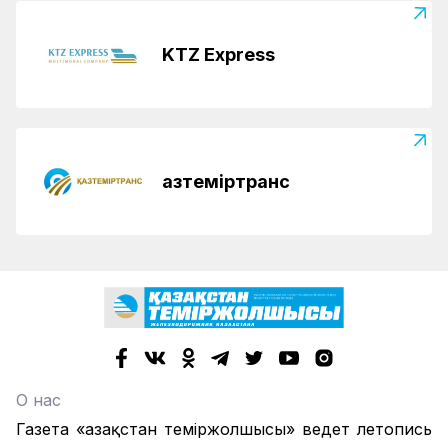
KTZ Express
Қазтеміртранс
О нас
Газета «Қазақстан теміржолшысы» ведет летопись