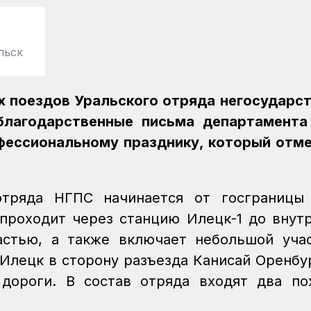
льск
х поездов Уральского отряда негосударс
благодарственные письма департамента
фессиональному празднику, который отм
 отряда НГПС начинается от госграницы
проходит через станцию Илецк-1 до внут
астью, а также включает небольшой уча
Илецк в сторону разъезда Канисай Оренбу
дороги. В состав отряда входят два п