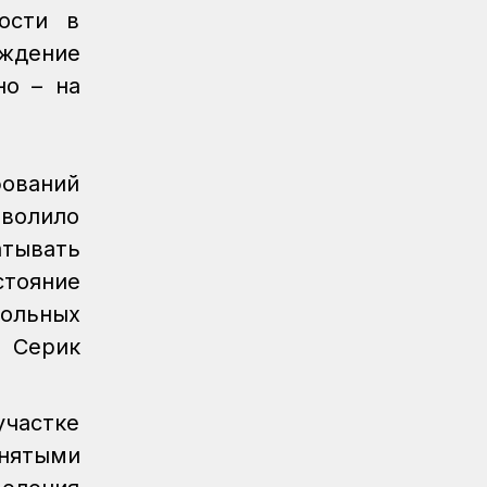
Железнодорожники напомнили 150
ости в
детям правила безопасности в
еждение
поездах и вблизи путей
но – на
Новости
07.08.2026
Порт Курык обработал почти 885
тысяч тонн грузов за полгода
бований
Новости
/
Архив
07.08.2026
зволило
Газета Қазақстан теміржолшысы, №62
атывать
от 07 августа 2026 года
стояние
Новости
06.08.2026
ольных
Вопросы противодействия
коррупции обсудили в КТЖ
л Серик
Регионы
06.08.2026
Памятник легендарного электровоза
частке
ВЛ60 появился в Сары-Шагане
нятыми