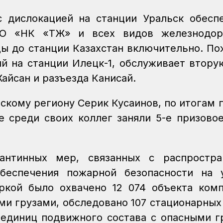
 дислокацией на станции Уральск обесп
АО «НК «ҚТЖ» и всех видов железнодор
цы до станции Казахстан включительно. П
й на станции Илецк-1, обслуживает втору
Жайсан и разъезда Канисай.
скому региону Серик Кусаинов, по итогам 
е среди своих коллег заняли 5-е призово
антинных мер, связанных с распростра
беспечения пожарной безопасности на 
ркой было охвачено 12 074 объекта ком
ми грузами, обследовано 107 стационарных
5 единиц подвижного состава с опасными г