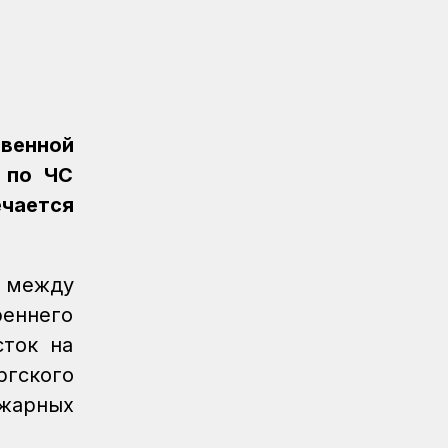
Очередное золото КТЖ на XI
Спартакиаде АО «Самрук-Қазына»
принес пловец
Спорт
08.08.2026
Еще один пловец-железнодорожник
принес КТЖ золото на XI
твенной
Спартакиаде АО «Самрук-Қазына»
 по ЧС
Спорт
08.08.2026
ечается
Еще одну медаль завоевало КТЖ на
XI Спартакиаде АО «Самрук-Қазына»
 между
Спорт
08.08.2026
Первое золото КТЖ на XI
реннего
Спартакиаде «Самрук-Қазына»
сток на
завоевали пловцы
ргского
Регионы
07.08.2026
ожарных
После модернизации открыт ж/д
вокзал Аркалыка и назначен новый