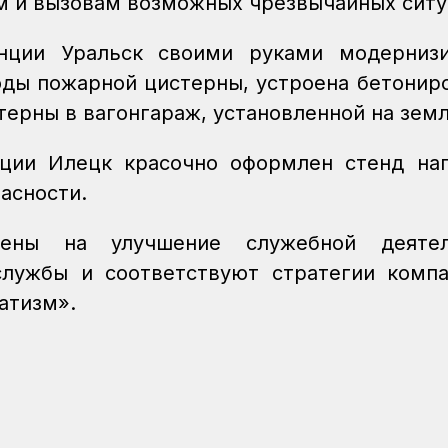
м и вызовам возможных чрезвычайных ситу
нции Уральск своими руками модернизи
оды пожарной цистерны, устроена бетонир
терны в вагонгараж, установленной на зем
нции Илецк красочно оформлен стенд на
пасности.
ены на улучшение служебной деятел
службы и соответствуют стратегии комп
атизм».