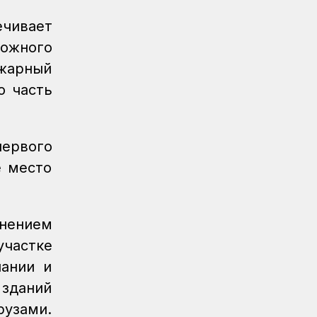
пассажирский поезд
ечивает
Новости
07.08.2026
ожного
Санитарные помещения обновляют
ожарный
на вокзале «Нурлы жол»
ю часть
Новости
07.08.2026
Для ж/д перевозок одежды, обуви и
бытовой техники начали
использовать навигационные пломбы
первого
в ЕАЭС
е место
Регионы
07.08.2026
Железнодорожники спасли тонущую
в Алаколе девушку
нением
участке
Новости
07.08.2026
пании и
Реконструкция вокзала Астана-1
ведется по графику
 зданий
рузами.
Новости
07.08.2026