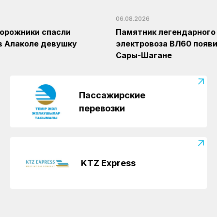
06.08.2026
орожники спасли
Памятник легендарного
в Алаколе девушку
электровоза ВЛ60 появи
Сары-Шагане
Пассажирские
перевозки
KTZ Express