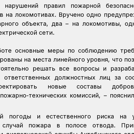
 нарушений правил пожарной безопасн
ов на локомотивах. Вручено одно предупр
арного объекта, два – на локомотивы, од
ектрической сети.
аботе основные меры по соблюдению тре
рованы на места линейного уровня, что по
тоятельно решать все вопросы и разраб
 ответственных должностных лиц за со
рректировать новые составы добров
ожарно-технических комиссий, – поясни
й погоды и естественного риска на у
н случай пожара в полосе отвода. При