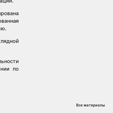
аций.
рована
ованная
лю.
глядной
ьности
ании по
Все материалы