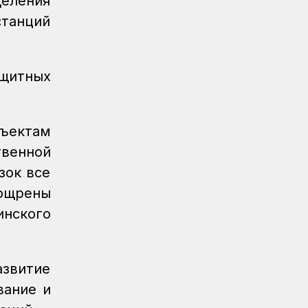
деления
станций
ащитных
бъектам
венной
зок все
ощрены
инского
азвитие
вание и