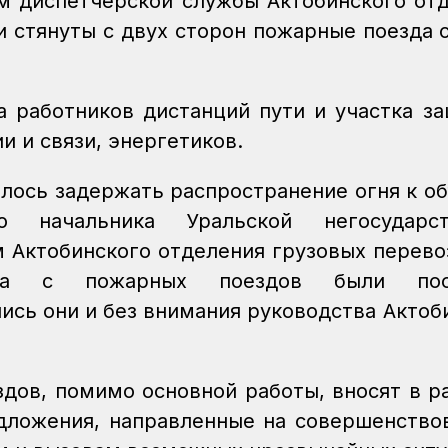
 диспетчерской службы Актобинского от
и стянуты с двух сторон пожарные поезда 
 работников дистанций пути и участка з
и и связи, энергетиков.
лось задержать распространение огня к о
ю начальника Уральской негосударст
 Актобинского отделения грузовых перево
ара с пожарных поездов были по
ись они и без внимания руководства Актоб
дов, помимо основной работы, вносят в р
дложения, направленные на совершенство