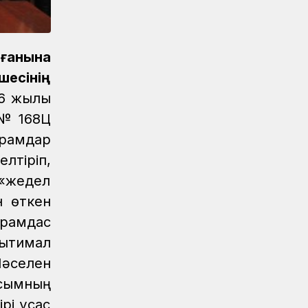
Новости
07.08.2026
Порт Курык обработал почти 885
тысяч тонн грузов за полгода
лғанына
есінің
Новости
/
Архив
07.08.2026
Газета Қазақстан теміржолшысы,
6 жылы
№62 от 07 августа 2026 года
 №168Ц
Новости
06.08.2026
ұрамдар
Вопросы противодействия
лтіріп,
коррупции обсудили в КТЖ
 «жедел
Регионы
06.08.2026
н өткен
Памятник легендарного электровоза
ұрамдас
ВЛ60 появился в Сары-Шагане
қтимал
Новости
06.08.2026
Мәселен
Долгосрочное сервисное
 сымның
обслуживание повышает
надежность локомотивного парка
і ұқсас