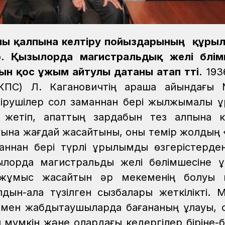
алы қалпына келтіру пойыздарының құры
 Қызылорда магистральдық желі бөлімш
ын қос ұжым айтулы датаны атап өтті.
193
НКПС) Л. Кагановичтің қараша айындағы
лтірушілер сол заманнан бері жылжымалы қ
етіп, апаттың зардабын тез қалпына ке
уына жағдай жасайтыны, оны темір жолдың
аннан бері түрлі құрылымдық өзгерістерде
зылорда магистральдық желі бөлімшесіне қ
жұмыс жасайтын әр мекеменің болуы ы
алдын-ала түзілген сызбалары жеткілікті. 
трмен жабдықтаушыларда бағананың құлауы,
 мүмкін және олардағы кедергілер біріне-бір