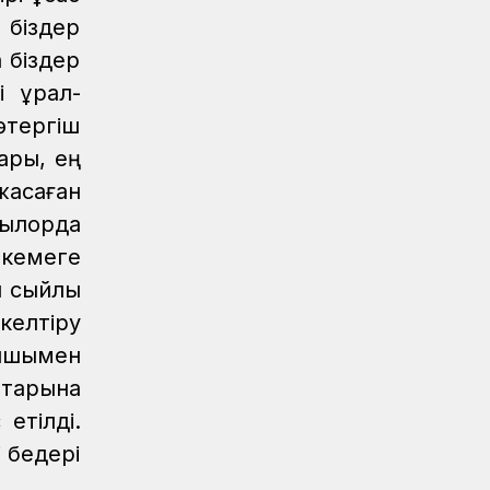
КТЖ
 біздер
Регионы
06.08.2026
 біздер
Павлодарские железнодорожники
 құрал-
проводят профилактику
өтергіш
происшествий на путях
ары, ең
Регионы
06.08.2026
асаған
Костанайские железнодорожники
лорда
продолжают акцию «Безопасный
переезд»
екемеге
 сыйлық
Новости
05.08.2026
Железнодорожники провели
келтіру
профилактическую акцию
нышымен
«Безопасный переезд» на 53
ттарына
железнодорожных переездах
етілді.
Новости
05.08.2026
 бедері
Казахстан увеличил экспорт зерна и
муки почти на 13%