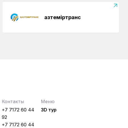
Регионы
04.08.2026
Чествование лучших работников
железнодорожной отрасли прошло в
Қазтеміртранс
Усть-Каменогорске
Контакты
Меню
+7 7172 60 44
3D тур
92
+7 7172 60 44