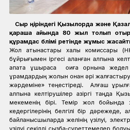
Сыр өңіріндегі Қызылорда және Қаз
қараша айында 80 жыл толып отыр.
құрамдас бөлімі ретінде жұмыс жасайт
Жол қатынастары халық комиссары (
бұйрығымен іргесі қаланған қалпына ке
апатқа ұшыраса оқиға орнына жедел ж
құрамдардың жолын онан әрі жалғастыр
жәрдеміне» теңестіреді. Алғаш құрылғ
қалпына келтірушілер қазіргі таңда Қы
мекеменің бірі.
Темір жол бойында 
кедергілерінің белгілі бір дәрежеде, 
байланысшыларда желінің үзілуі, элек
үзілуі секілді сызба-суреттемелер болуы