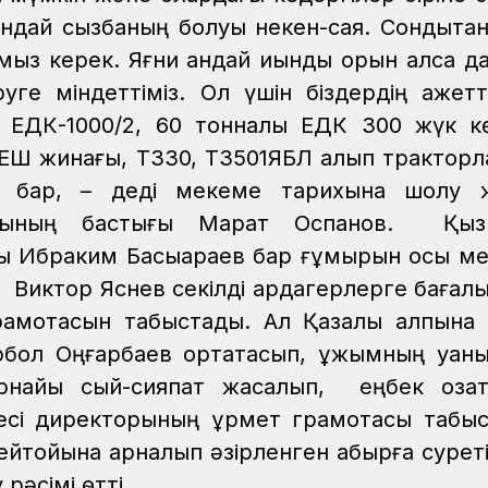
ондай сызбаның болуы некен-саяқ. Сондықтан
ыз керек. Яғни қандай қиындық орын алса да
руге міндеттіміз. Ол үшін біздердің қажетті
ық ЕДК-1000/2, 60 тонналық ЕДК 300 жүк к
ХЕШ жинағы, Т330, Т3501ЯБЛ алып тракторл
з бар, – деді мекеме тарихына шолу ж
ының бастығы Марат Оспанов.
Қызы
ры Ибраким Басықараев бар ғұмырын осы м
 Виктор Яснев секілді ардагерлерге бағалы
грамотасын табыстады.
Ал Қазалы қалпына 
бол Оңғарбаев ортақтасып, ұжымның қуа
арнайы сый-сияпат жасалып, еңбек оза
сі директорының құрмет грамотасы табыс 
тойына арналып әзірленген қабырға суреті
рәсімі өтті.