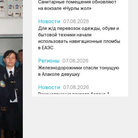
Санитарные помещения обновляют
на вокзале «Нурлы жол»
Новости
07.08.2026
Для ж/д перевозок одежды, обуви и
бытовой техники начали
использовать навигационные пломбы
в ЕАЭС
Регионы
07.08.2026
Железнодорожники спасли тонущую
в Алаколе девушку
Новости
07.08.2026
Реконструкция вокзала Астана-1
ведется по графику
Новости
07.08.2026
Железнодорожники напомнили 150
детям правила безопасности в
поездах и вблизи путей