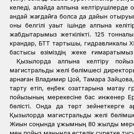
келеді, алайда қалпына келтірушілерде 
қандай жағдайға болса да дайын отыруым
оны белгілі уақыт ішінде қалпына келіті
жабдықтарымыз жеткілікті. 125 тоннал
крандар, БТТ тартқышы, гидравликалық 
бастысы өзіміздің жеке ғимаратымы
Қызылорда қалпына келтіру пойыз
магистральдық желі бөлімшесі директо
арнаған Владимир Цой, Тамара Зайцова,
тарту етіп, еңбек озаттарына мақтау 
пойызының мерекесіне бас инженер Ер
бөлісті. Онда да төрт зейнеткерге 
Қызылорда магистральдық желі бөлімше
Жиын соңында ұжымның 80 жылдық мерей
мен пойыз маңында естелік суретке түсу 