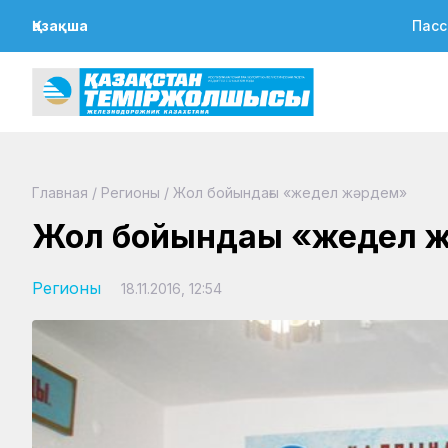
Қазақша
Пасс
Главная
/
Регионы
/
Жол бойындағы «жедел жәрдем»
Жол бойындағы «жедел 
Регионы
18.11.2016, 12:54