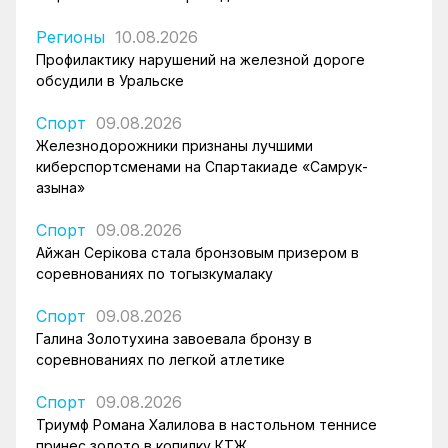
Регионы
10.08.2026
Профилактику нарушений на железной дороге
обсудили в Уральске
Спорт
09.08.2026
Железнодорожники признаны лучшими
киберспортсменами на Спартакиаде «Самрук-
Қазына»
Спорт
09.08.2026
Айжан Серікова стала бронзовым призером в
соревнованиях по тогызкумалаку
Спорт
09.08.2026
Галина Золотухина завоевала бронзу в
соревнованиях по легкой атлетике
Спорт
09.08.2026
Триумф Романа Халилова в настольном теннисе
принес золото в копилку КТЖ