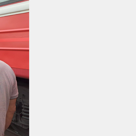
№60-61 от 04 августа 2026 года
КТЖ в лицах
03.08.2026
Верность профессии и воля к
победе: железнодорожник из
Караганды Зангар Кенжебеков
КТЖ в лицах
03.08.2026
От охранника до начальника
стрелковой команды: трудовой
путь Каршиги Садубаева