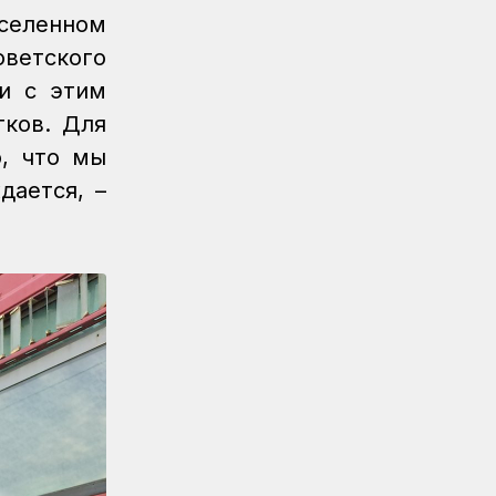
строительстве
аселенном
железнодорожной линии Бахты –
оветского
Аягоз
и с этим
Новости
04.08.2026
ков. Для
Вопросы государственного
транспортного контроля
о, что мы
обсудили в Минтрансе
ается, –
Регионы
04.08.2026
Более 40 уральских
железнодорожников получили
отраслевые награды
Новости
04.08.2026
Дополнительные меры по
охлаждению здания примут на
вокзале Нурлы жол
Новости
/
Архив
04.08.2026
Газета Қазақстан теміржолшысы,