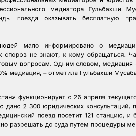
профессиональных медиаторов и юристов
ессионального медиатора Гульбахши Мус
нды поезда оказывать бесплатную пр
людей мало информировано о медиац
х споров не знают, к кому обращаться. Ч
говым вопросам. Одним словом, медиация 
0% медиация, – отметила Гульбахши Мусаб
стан» функционирует с 26 апреля текущего
о дано 2 300 юридических консультаций, 
дицинский поезд посетит 121 станцию, и 
жно разрешать до суда путем процедуры м