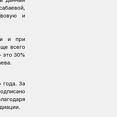
 в данный
отметили в Костанайском регионе
абаевой,
Регионы
04.08.2026
авовую и
Около 150 карагандинских
железнодорожников отметили
государственными и отраслевыми
наградами
ии и при
аще всего
Регионы
04.08.2026
Чествование лучших работников
– это 30%
железнодорожной отрасли
аева.
прошло в Усть-Каменогорске
Новости
04.08.2026
Акция «Безопасный переезд»
 года. За
прошла на железнодорожном
подписано
переезде станции Астана
благодаря
Инфраструктура
04.08.2026
едиации.
Рекорд суточной отсыпки
земляного полотна установлен на