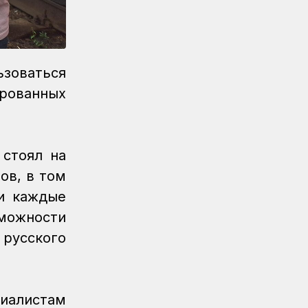
зоваться
рованных
 стоял на
ов, в том
 и каждые
зможности
 русского
циалистам