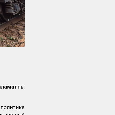
Железнодорожники провели
профилактическую акцию
«Безопасный переезд» на 53
железнодорожных переездах
Новости
05.08.2026
Казахстан увеличил экспорт
зерна и муки почти на 13%
Новости
05.08.2026
Транспортные полицейские
провели рейд на вокзале Астана-1
Новости
05.08.2026
Итоги работы в сфере
регулируемых услуг за первое
аламатты
полугодие подвели в КТЖ
Регионы
05.08.2026
День работников
 политике
железнодорожного транспорта