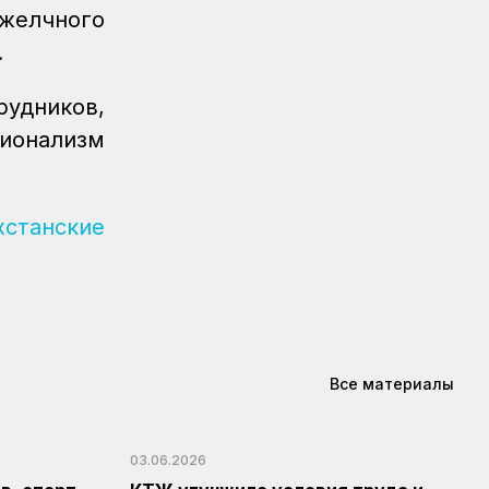
 желчного
.
удников,
сионализм
хстанские
Все материалы
03.06.2026