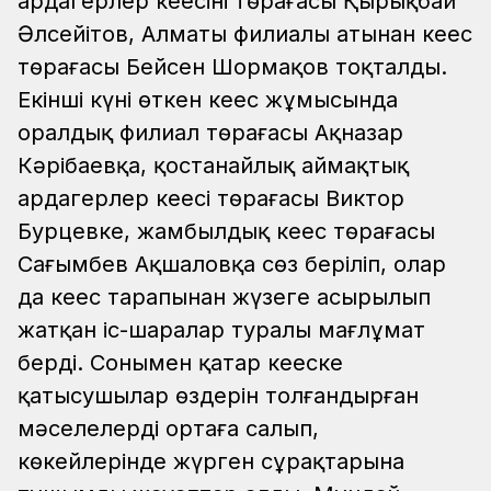
ардагерлер кеңесінің төрағасы Қырықбай
Әлсейітов, Алматы филиалы атынан кеңес
төрағасы Бейсен Шормақов тоқталды.
Екінші күні өткен кеңес жұмысында
оралдық филиал төрағасы Ақназар
Кәрібаевқа, қостанайлық аймақтық
ардагерлер кеңесі төрағасы Виктор
Бурцевке, жамбылдық кеңес төрағасы
Сағымбев Ақшаловқа сөз беріліп, олар
да кеңес тарапынан жүзеге асырылып
жатқан іс-шаралар туралы мағлұмат
берді. Сонымен қатар кеңеске
қатысушылар өздерін толғандырған
мәселелерді ортаға салып,
көкейлерінде жүрген сұрақтарына