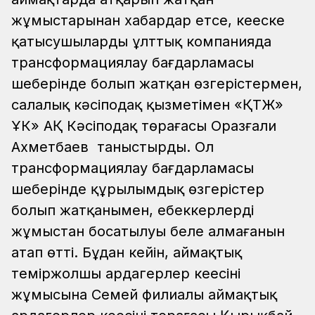
жұмыстарынан хабардар етсе, кеңеске
қатысушыларды ұлттық компанияда
трансформациялау бағдарламасы
шеңберінде болып жатқан өзгерістермен,
салалық кәсіподақ қызметімен «ҚТЖ»
ҰК» АҚ Кәсіподақ төрағасы Оразғали
Ахметбаев таныстырды. Ол
трансформациялау бағдарламасы
шеңберінде құрылымдық өзгерістер
болып жатқанымен, еңбеккерлердің
жұмыстан босатылуы белең алмағанын
атап өтті. Бұдан кейін, аймақтық
теміржолшы ардагерлер кеңесінің
жұмысына Семей филиалы аймақтық