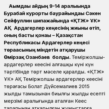
Ағымдағы айдың 9-14 аралығында
Бурабай курорты баурайындағы Сәкен
Сейфуллин шипажайында «ҚТЖ» ҰК»
АҚ Ардагерлер кеңесінің жиыны өтіп,
оның басты қонағы – Қазақстан
Республикасы Ардагерлер кеңесі
төрағасының міндетін атқарушы
Өмірзақ Озғанбаев болды.
Теміржолшы-
ардагерлер кеңесінің алғашқы күні күн
тәртібінде төрт мәселе қаралды. «ҚТЖ»
ҰК» АҚ Теміржолшы ардагерлер кеңесінің
төрағасы Болат Дүйсемалиев 2015
жылдың тамызынан биылғы жылдың есепті
мерзімі аралығында аталған Кеңес
тарапынан атқарылған жұмыстарға