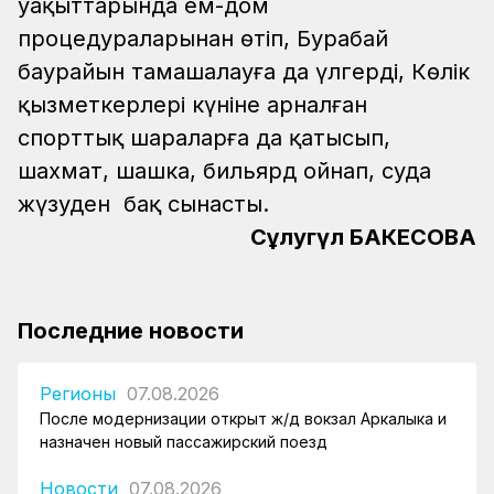
уақыттарында ем-дом
процедураларынан өтіп, Бурабай
баурайын тамашалауға да үлгерді, Көлік
қызметкерлері күніне арналған
спорттық шараларға да қатысып,
шахмат, шашка, бильярд ойнап, суда
жүзуден бақ сынасты.
Сұлугүл БАКЕСОВА
Последние новости
Регионы
07.08.2026
После модернизации открыт ж/д вокзал Аркалыка и
назначен новый пассажирский поезд
Новости
07.08.2026