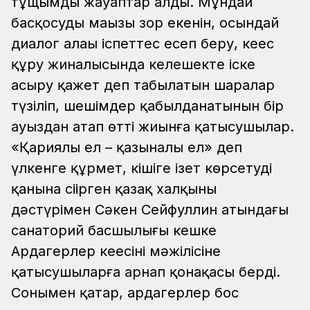
тұщымды жауаптар алды. Мұндай
басқосудың маңызы зор екенін, осындай
диалог алаңы іспеттес есеп беру, кеңес
құру жиналысында келешекте іске
асыру қажет деп табылатын шаралар
түзіліп, шешімдер қабылданатынын бір
ауыздан атап өтті жиынға қатысушылар.
«Қариялы ел – қазыналы ел» деп
үлкенге құрмет, кішіге ізет көрсетуді
қанына сіңірген қазақ халқының
дәстүрімен Сәкен Сейфуллин атындағы
санаторий басшылығы кешке
Ардагерлер кеңесінің мәжілісіне
қатысушыларға арнап қонақасы берді.
Сонымен қатар, ардагерлер бос