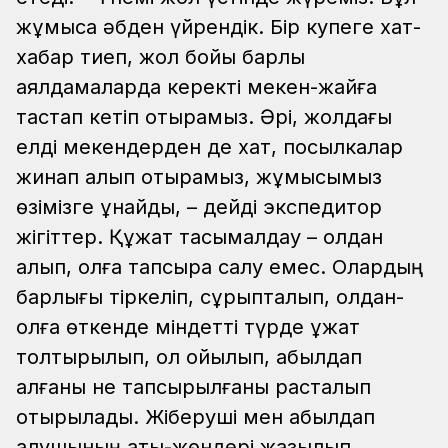
жұмысқа әбден үйрендік. Бір купеге хат-
хабар тиеп, жол бойы барлық
аялдамаларда керекті мекен-жайға
тастап кетіп отырамыз. Әрі, жолдағы
елді мекендерден де хат, посылкалар
жинап алып отырамыз, жұмысымыз
өзімізге ұнайды, – дейді экспедитор
жігіттер.
Құжат тасымалдау – қолдан
алып, қолға тапсыра салу емес. Олардың
барлығы тіркеліп, сұрыпталып, қолдан-
қолға өткенде міндетті түрде құжат
толтырылып, қол қойылып, қабылдап
алғаны не тапсырылғаны расталып
отырылады. Жіберуші мен қабылдап
алушының аты-жөндері жазылып,