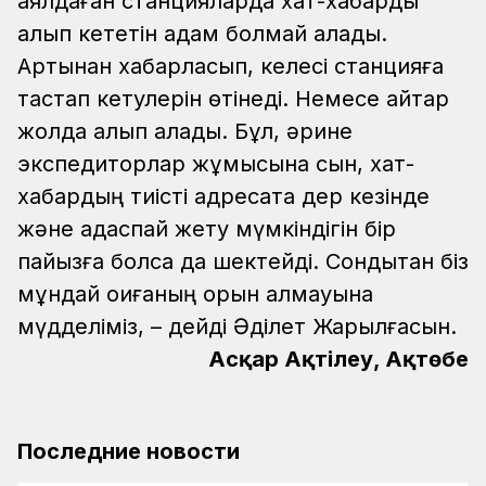
аялдаған станцияларда хат-хабарды
алып кететін адам болмай қалады.
Артынан хабарласып, келесі станцияға
тастап кетулерін өтінеді. Немесе қайтар
жолда алып қалады. Бұл, әрине
экспедиторлар жұмысына сын, хат-
хабардың тиісті адресатқа дер кезінде
және адаспай жету мүмкіндігін бір
пайызға болса да шектейді. Сондықтан біз
мұндай оқиғаның орын алмауына
мүдделіміз, – дейді Әділет Жарылғасын.
Асқар Ақтілеу, Ақтөбе
Последние новости