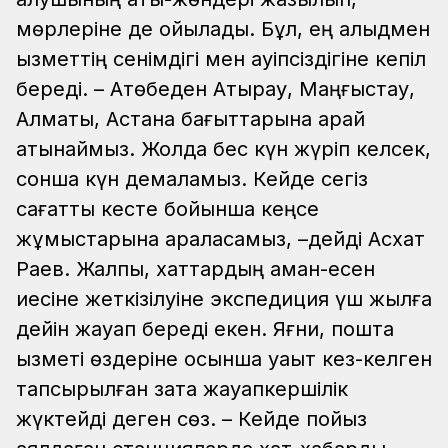
мөрлеріне де қойылады. Бұл, ең алыдмен
қызметтің сенімдігі мен қауіпсіздігіне кепіл
береді.
– Ақтөбеден Атырау, Маңғыстау,
Алматы, Астана бағыттарына қарай
қатынаймыз. Жолда бес күн жүріп келсек,
сонша күн демаламыз. Кейде сегіз
сағаттық кесте бойынша кеңсе
жұмыстарына араласамыз, –дейді Асхат
Раев.
Жалпы, хаттардың аман-есен
иесіне жеткізілуіне экспедиция үш жылға
дейін жауап береді екен. Яғни, пошта
қызметі өздеріне осынша уақыт кез-келген
тапсырылған затқа жауапкершілік
жүктейді деген сөз.
– Кейде пойыз