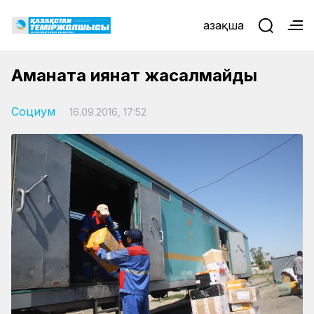
Қазақша
Аманатқа қиянат жасалмайды
Социум
16.09.2016, 17:52