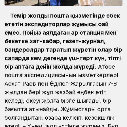
Темір жолдың пошта қызметінде еңбек
ететін экспедиторлар жұмысы оңай
емес. Пойыз аялдаған әр станция мен
бекетке хат-хабар, газет-журнал,
бандеролдар таратып жүретін олар бір
сапарда кем дегенде үш-төрт күн, тіпті
бір аптаға дейін жолда жүреді.
Ақтөбе
пошта экспедициясының қызметкерлері
Асхат Раев пен Әділет Жарылғасын 7-8
жылдан бері жұп жазбай еңбек етіп
келеді, екеуі жолға бірге шығады, бір
бағытта қатынайды. Жұмыстары ортақ
болғандықтан, өзара келісіп, кезекшілік
етеді.
– Үнемі жол үстінде жүреміз. Бұл