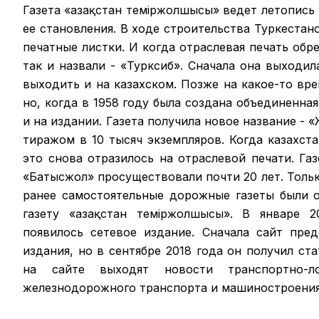
Газета «Қазақстан теміржолшысы» ведет летопись
ее становления. В ходе строительства Туркестан
печатные листки. И когда отраслевая печать обрел
так и назвали - «Турксиб». Сначала она выходил
выходить и на казахском. Позже на какое-то вр
но, когда в 1958 году была создана объединенная
и на издании. Газета получила новое название -
тиражом в 10 тысяч экземпляров. Когда казахст
это снова отразилось на отраслевой печати. Га
«Батысжол» просуществовали почти 20 лет. Только
ранее самостоятельные дорожные газеты были 
газету «Қазақстан темiржолшысы». В январе 2
появилось сетевое издание. Сначала сайт пре
издания, но в сентябре 2018 года он получил ст
на сайте выходят новости транспортно-ло
железнодорожного транспорта и машиностроения