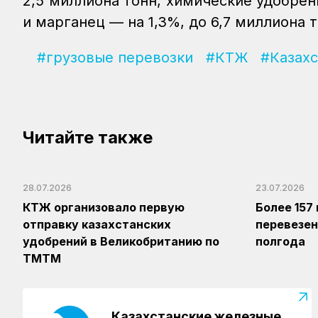
2,5 миллиона тонн, химические удобрени
и марганец — на 1,3%, до 6,7 миллиона т
#грузовые перевозки
#КТЖ
#Казах
Читайте также
28.07.2026
23.07.2026
КТЖ организовало первую
Более 157
отправку казахстанских
перевезен
удобрений в Великобританию по
полгода
ТМТМ
Казахстанские железные