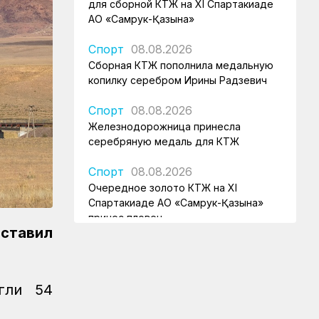
для сборной КТЖ на XI Спартакиаде
АО «Самрук-Қазына»
Спорт
08.08.2026
Сборная КТЖ пополнила медальную
копилку серебром Ирины Радзевич
Спорт
08.08.2026
Железнодорожница принесла
серебряную медаль для КТЖ
Спорт
08.08.2026
Очередное золото КТЖ на XI
Спартакиаде АО «Самрук-Қазына»
принес пловец
оставил
Спорт
08.08.2026
Еще один пловец-железнодорожник
принес КТЖ золото на XI
гли 54
Спартакиаде АО «Самрук-Қазына»