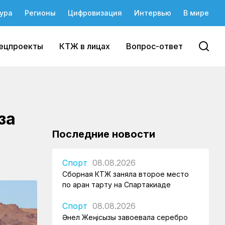
ура
Регионы
Цифровизация
Интервью
В мире
ецпроекты
КТЖ в лицах
Вопрос-ответ
за
Последние новости
Спорт
08.08.2026
Сборная КТЖ заняла второе место
по арқан тарту на Спартакиаде
Спорт
08.08.2026
Әнел Жеңісқызы завоевала серебро