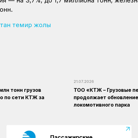
я — на 3,7%, до 1,7 миллиона тонн, железн
онн.
стан темир жолы
21.07.2026
 млн тонн грузов
ТОО «КТЖ – Грузовые п
о по сети КТЖ за
продолжает обновлени
локомотивного парка
Пассажирские