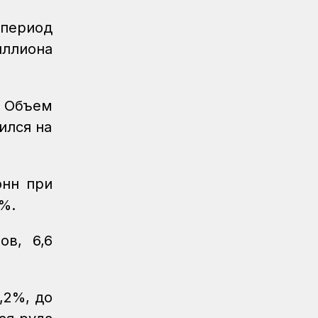
Спорт
08.08.2026
Еще одну медаль завоевало КТЖ на
 период
XI Спартакиаде АО «Самрук-Қазына»
иллиона
Спорт
08.08.2026
Первое золото КТЖ на XI
Спартакиаде «Самрук-Қазына»
 Объем
завоевали пловцы
ился на
Регионы
07.08.2026
После модернизации открыт ж/д
вокзал Аркалыка и назначен новый
онн при
пассажирский поезд
%.
Новости
07.08.2026
Санитарные помещения обновляют
ов, 6,6
на вокзале «Нурлы жол»
Новости
07.08.2026
,2%, до
Для ж/д перевозок одежды, обуви и
бытовой техники начали