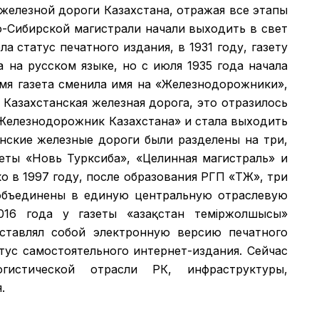
 железной дороги Казахстана, отражая все этапы
о-Сибирской магистрали начали выходить в свет
а статус печатного издания, в 1931 году, газету
а на русском языке, но с июля 1935 года начала
емя газета сменила имя на «Железнодорожники»,
 Казахстанская железная дорога, это отразилось
 «Железнодорожник Казахстана» и стала выходить
анские железные дороги были разделены на три,
зеты «Новь Турксиба», «Целинная магистраль» и
 в 1997 году, после образования РГП «ҚТЖ», три
объединены в единую центральную отраслевую
016 года у газеты «Қазақстан теміржолшысы»
дставлял собой электронную версию печатного
атус самостоятельного интернет-издания. Сейчас
гистической отрасли РК, инфраструктуры,
.