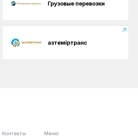
Грузовые перевозки
Газета Қазақстан теміржолшысы, №62
от 07 августа 2026 года
Новости
06.08.2026
Вопросы противодействия
коррупции обсудили в КТЖ
Қазтеміртранс
Регионы
06.08.2026
Памятник легендарного электровоза
ВЛ60 появился в Сары-Шагане
Новости
06.08.2026
Долгосрочное сервисное
обслуживание повышает
надежность локомотивного парка
КТЖ
Регионы
06.08.2026
Павлодарские железнодорожники
проводят профилактику
Контакты
Меню
происшествий на путях