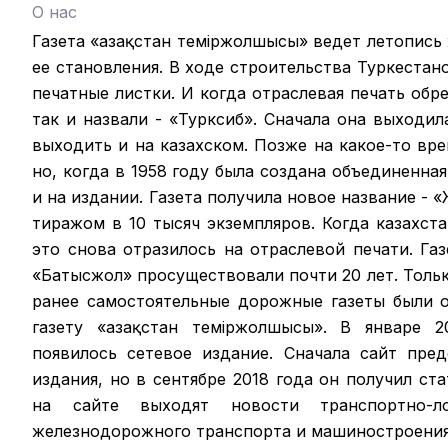
О нас
Газета «Қазақстан теміржолшысы» ведет летопись
ее становления. В ходе строительства Туркестан
печатные листки. И когда отраслевая печать обрел
так и назвали - «Турксиб». Сначала она выходил
выходить и на казахском. Позже на какое-то вр
но, когда в 1958 году была создана объединенная
и на издании. Газета получила новое название -
тиражом в 10 тысяч экземпляров. Когда казахст
это снова отразилось на отраслевой печати. Га
«Батысжол» просуществовали почти 20 лет. Только
ранее самостоятельные дорожные газеты были 
газету «Қазақстан темiржолшысы». В январе 2
появилось сетевое издание. Сначала сайт пре
издания, но в сентябре 2018 года он получил ст
на сайте выходят новости транспортно-ло
железнодорожного транспорта и машиностроения