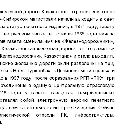
 железной дороги Казахстана, отражая все этапы
о-Сибирской магистрали начали выходить в свет
а статус печатного издания, в 1931 году, газету
а на русском языке, но с июля 1935 года начала
емя газета сменила имя на «Железнодорожники»,
 Казахстанская железная дорога, это отразилось
 «Железнодорожник Казахстана» и стала выходить
анские железные дороги были разделены на три,
зеты «Новь Турксиба», «Целинная магистраль» и
 в 1997 году, после образования РГП «ҚТЖ», три
объединены в единую центральную отраслевую
016 года у газеты «Қазақстан теміржолшысы»
дставлял собой электронную версию печатного
атус самостоятельного интернет-издания. Сейчас
гистической отрасли РК, инфраструктуры,
.