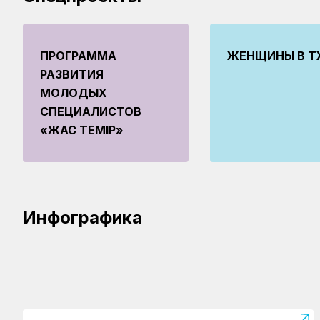
ПРОГРАММА
ЖЕНЩИНЫ В Қ
РАЗВИТИЯ
МОЛОДЫХ
СПЕЦИАЛИСТОВ
«ЖАС ТЕМІР»
14.05.2026
Треть з
22.06.2026
объема
Более 130 млн тонн грузов
железн
Инфографика
перевезено на сети КТЖ
выполне