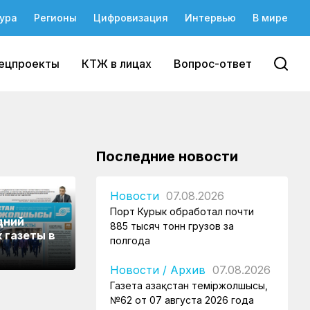
ура
Регионы
Цифровизация
Интервью
В мире
ецпроекты
КТЖ в лицах
Вопрос-ответ
Последние новости
Новости
07.08.2026
Порт Курык обработал почти
дний
885 тысяч тонн грузов за
 газеты в
полгода
Новости
/
Архив
07.08.2026
Газета Қазақстан теміржолшысы,
№62 от 07 августа 2026 года