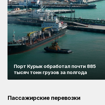
Порт Курык обработал почти 885
тысяч тонн грузов за полгода
АО «Па
Женский вагон появится в
перевоз
поезде Тальго №81/82
сертиф
Пассажирские перевозки
«Нурлы жол – Орал»
стандар
Рекорд суточной отсыпки