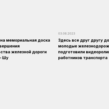
03.08.2023
на мемориальная доска
Здесь все друг другу д
авершения
молодые железнодорож
ства железной дороги
подготовили видеороли
– Шу
работников транспорта
Более тысячи экспон
АО «НК «ҚТЖ» –
хранит музей боевой 
ый вычислительный
трудовой славы в зда
отмечает 50-летие
вокзала Кокшетау