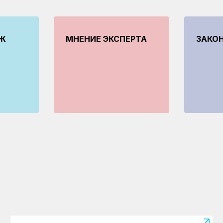
ТЖ
МНЕНИЕ ЭКСПЕРТА
ЗАКОН
13.05.2026
апланированного
Свыше 84 млн тонн гр
 модернизации
перевезено на сети К
одорожных путей
первые четыре месяц
на в Казахстане
года