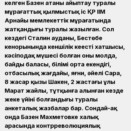
келген Базен атаны айыптау туралы
мұрағаттық қылмыстық іс ҚР ІІМ
Арнайы мемлекеттік мұрағатында
жатқандығы туралы жазылған. Сол
кездегі Сталин ауданы, Бестөбе
кенорынында кеншілік кеңестің хатшысы,
кәсіподақ мүшесі болған оның молда,
байдың баласы, білімі орта екендігі,
отбасылық жағдайы, яғни, әйелі Сара,
8 жасар қызы Шакен, 2 жастағы ұлы
Марат жайлы, тұтқынға алынған кезде
жеке үйінің болғандығы туралы
анкеталық жазбалар бар. Сондай-ақ
онда Базен Махметовке халық
арасында контрреволюциялық