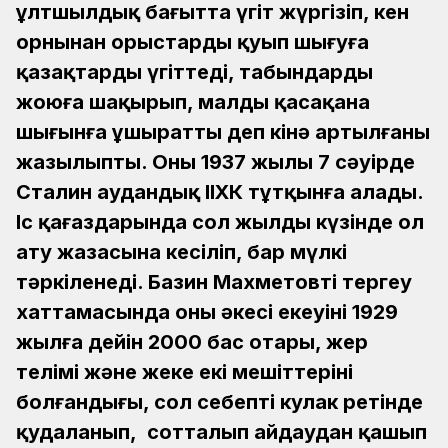
ұлтшылдық бағытта үгіт жүргізіп, кен
орнынан орыстарды қуып шығуға
қазақтарды үгіттеді, табындарды
жоюға шақырып, малды қасақана
шығынға ұшыратты деп кінә артылғаны
жазылыпты. Оны 1937 жылы 7 сәуірде
Сталин аудандық ІІХК тұтқынға алады.
Іс қағаздарында сол жылдың күзінде ол
ату жазасына кесіліп, бар мүлкі
тәркіленеді. Базин Махметовті тергеу
хаттамасында оның әкесі екеуінің 1929
жылға дейін 2000 бас отары, жер
телімі және жеке екі мешіттерінің
болғандығы, сол себепті кулак ретінде
қудаланып, сотталып айдаудан қашып