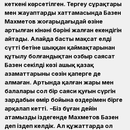
кеткені көрсетілген. Тергеу сұрақтары
мен жауаптардың хаттамасында Базен
Махметов жоғарыдағыдай өзіне
артылған кінәнің бәрінің жалған екендігін
айтады. Алайда басты мақсат елдің
сүттің бетіне шыққан қаймақтарынан
құтылу болғандықтан озбыр саясат
Базен секілді көзі ашық қазақ
азаматтарының сөзін қаперге де
алмаған. Артында қалған жары мен
балалары сол бір саяси қуғын сүргін
зардабын өмір бойына өздерімен бірге
арқалап кетті.
–Біз бұған дейін
атамызды іздегенде Махметов Базен
деп іздеп келдік. Ал құжаттарда ол