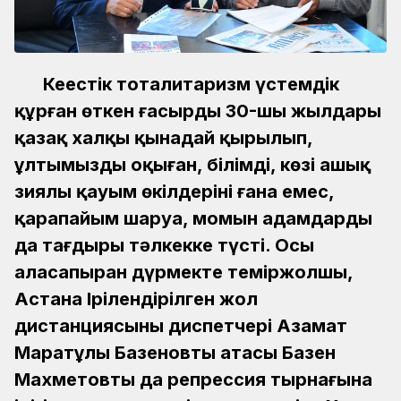
Кеңестік тоталитаризм үстемдік
құрған өткен ғасырдың 30-шы жылдары
қазақ халқы қынадай қырылып,
ұлтымыздың оқыған, білімді, көзі ашық
зиялы қауым өкілдерінің ғана емес,
қарапайым шаруа, момын адамдардың
да тағдыры тәлкекке түсті.
Осы
аласапыран дүрмекте теміржолшы,
Астана Ірілендірілген жол
дистанциясының диспетчері Азамат
Маратұлы Базеновтың атасы Базен
Махметовтың да репрессия тырнағына