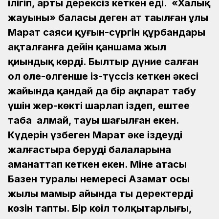
ілігіп, арты дерексіз кеткен еді. «Халық
жауының» баласы деген ат таңылған ұлы
Марат саяси қуғын-сүргін құрбандары
ақталғанға дейін қаншама жыл
қиындық көрді. Былтыр дүние салған
ол өле-өлгенше із-түссіз кеткен әкесі
жайында қандай да бір ақпарат табу
үшін жер-көкті шарлап іздеп, ештеңе
таба алмай, тауы шағылған екен.
Күдерін үзбеген Марат әке іздеуді
жалғастыра беруді балаларына
аманаттап кеткен екен. Міне атасы
Базен туралы немересі Азамат осы
жылы мамыр айында тың деректердің
көзін тапты. Бір көңіл толқытарлығы,