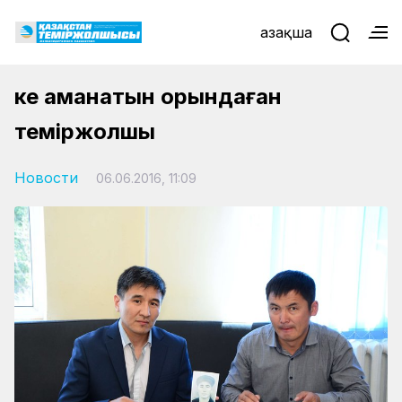
Қазақша
Әке аманатын орындаған
теміржолшы
Новости
06.06.2016, 11:09