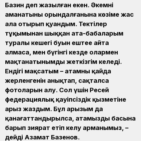
Базин деп жазылған екен. Әкемнің
аманатының орындалғанына көзіме жас
ала отырып қуандым. Тектілер
тұқымынан шыққан ата-бабаларым
туралы кешегі буын ештеңе айта
алмаса, мен бүгінгі кезде олармен
мақтанатынымды жеткізгім келеді.
Ендігі мақсатым – атамның қайда
жерленгенін анықтап, сақталса
фотоларын алу. Сол үшін Ресей
федерациялық қауіпсіздік қызметіне
арыз жаздым. Бұл арызым да
қанағаттандырылса, атамыздың басына
барып зиярат етіп келу арманымыз, –
дейді Азамат Базенов.