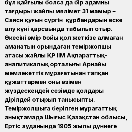
бұл қайғылы болса да бір адамның
тағдыры жайлы мәлімет 31 мамыр –
Саяси қуғын сүргін құрбандарын еске
алу күні қарсаңында табылып отыр.
Әкесінің өмір бойы қол жеткізе алмаған
аманатын орындаған теміржолшы
атасы жайлы ҚР ІІМ Ақпараттық-
аналитикалық орталығы Арнайы
мемлекеттік мұрағатынан тапқан
құжаттармен оның өзімен
жүздескендей сезімде қолдары
дірілдей отырып танысыпты.
Теміржолшыға берілген мұрағаттық
анықтамада Шығыс Қазақстан облысы,
Ертіс ауданында 1905 жылы дүниеге