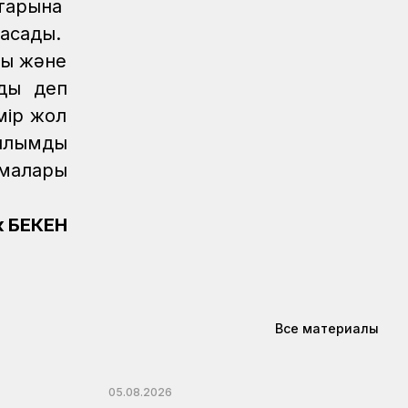
птарына
Регионы
04.08.2026
Около 150 карагандинских
жасады.
железнодорожников отметили
ық және
государственными и отраслевыми
наградами
ады деп
мір жол
Регионы
04.08.2026
лымдық
Чествование лучших работников
железнодорожной отрасли прошло в
амалары
Усть-Каменогорске
Новости
04.08.2026
к БЕКЕН
Акция «Безопасный переезд» прошла
на железнодорожном переезде
станции Астана
Инфраструктура
04.08.2026
Все материалы
Рекорд суточной отсыпки земляного
полотна установлен на
строительстве железнодорожной
05.08.2026
линии Бахты – Аягоз