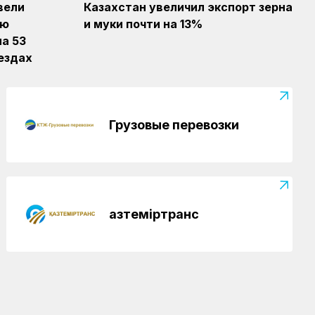
вели
Казахстан увеличил экспорт зерна
Новости
04.08.2026
ию
и муки почти на 13%
Вопросы государственного
а 53
транспортного контроля обсудили в
ездах
Минтрансе
Регионы
04.08.2026
Более 40 уральских
Грузовые перевозки
железнодорожников получили
отраслевые награды
Новости
04.08.2026
Дополнительные меры по
охлаждению здания примут на
Қазтеміртранс
вокзале Нурлы жол
Новости
/
Архив
04.08.2026
Газета Қазақстан теміржолшысы,
№60-61 от 04 августа 2026 года
КТЖ в лицах
03.08.2026