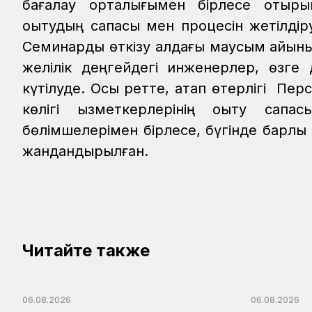
бағалау орталығымен бірлесе отырып,
оқытудың сапасы мен процесін жетілді
Семинарды өткізу алдағы маусым айыны
желілік деңгейдегі инженерлер, өзге
күтілуде. Осы ретте, атап өтерлігі Пе
көлігі қызметкерлерінің оқыту са
бөлімшелерімен бірлесе, бүгінде барлық
жандандырылған.
Читайте также
06.08.2026
06.08.2026