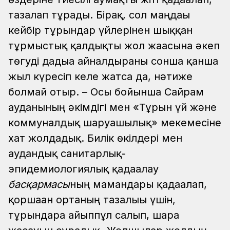
тазалап тұрады. Бірақ, сол маңдағы
кейбір тұрғындар үйлерінен шыққан
тұрмыстық қалдықты жол жағасына әкеп
төгуді дағдыға айналдырғаны сонша қанша
жыл күресіп келе жатса да, нәтиже
болмай отыр. – Осы бойынша Сайрам
ауданының әкімдігі мен «Тұрғын үй және
коммуналдық шаруашылық» мекемесіне
хат жолдадық. Билік өкілдері мен
аудандық санитарлық-
эпидемиологиялық қадағалау
басқармасы
ның мамандары қадағалап,
қоршаған ортаның тазалығы үшін,
тұрғындарға айыппұл салып, шара