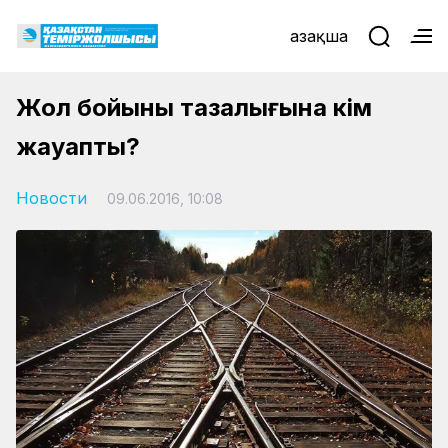
Қазақша
Жол бойының тазалығына кім
жауапты?
Новости
09.06.2016, 10:08