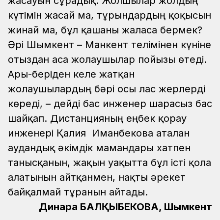
жасауын сұрадық. Жолшылар жолдың
күтімін жасай ма, тұрғындардың қоқысын
жинай ма, бұл қашанғы жалғаса бермек?
Әрі Шымкент – Манкент телімінен күніне
отыздан аса жолаушылар пойызы өтеді.
Ары-беріден келе жатқан
жолаушылардың бәрі осы лас жерлерді
көреді, – дейді бас инженер шарасыз бас
шайқап. Дистанцияның еңбек қорғау
инженері Қалия Иманбекова аталған
аудандық әкімдік мамандары хатпен
танысқанын, жақын уақытта бұл істі қолға
алатынын айтқанмен, нақты әрекет
байқалмай тұрғанын айтады.
Динара БАЛҚЫБЕКОВА, Шымкент