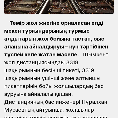
Темір жол жиегіне орналасқан елді
мекен тұрғындарының тұрмыс
қалдықтарын жол бойына тастап, қоқыс
алаңына айналдыруы – күн тәртібінен
түспей келе жатқан мәселе.
Шымкент
жол дистанциясындағы 3318
шақырымның бесінші пикеті, 3319
шақырымның үшінші және алтыншы
пикеттерінің бойы жолшылардың бас
ауруына айналғалы қашан.
Дистанцияның бас инженері Нұралхан
Мұсаевтың айтуынша, жолшылар
өздеріне тиесілі аумақты жіті қадағалап,