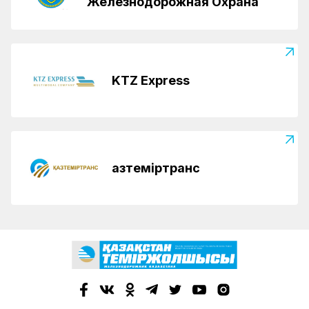
Железнодорожная Охрана
KTZ Express
Қазтеміртранс