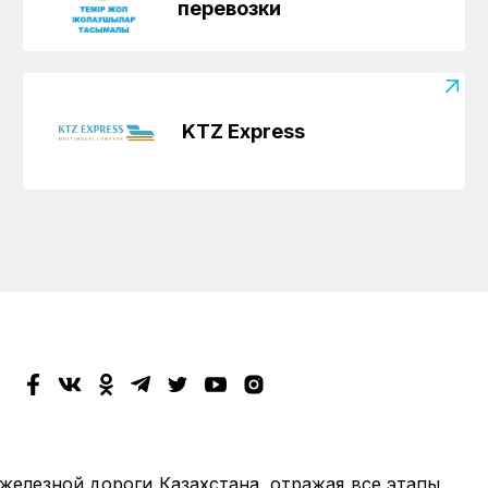
перевозки
KTZ Express
 железной дороги Казахстана, отражая все этапы