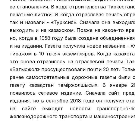
ее становления. В ходе строительства Туркестан
печатные листки. И когда отраслевая печать обрел
так и назвали - «Турксиб». Сначала она выходил
выходить и на казахском. Позже на какое-то вр
но, когда в 1958 году была создана объединенная
и на издании. Газета получила новое название -
тиражом в 10 тысяч экземпляров. Когда казахст
это снова отразилось на отраслевой печати. Га
«Батысжол» просуществовали почти 20 лет. Только
ранее самостоятельные дорожные газеты были 
газету «Қазақстан темiржолшысы». В январе 2
появилось сетевое издание. Сначала сайт пре
издания, но в сентябре 2018 года он получил ст
на сайте выходят новости транспортно-ло
железнодорожного транспорта и машиностроения