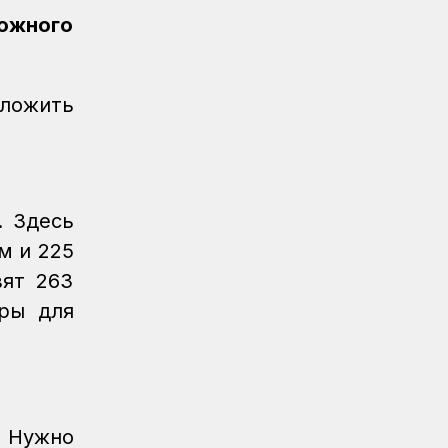
Очередное золото КТЖ на XI
рожного
Спартакиаде АО «Самрук-Қазына»
принес пловец
Спорт
08.08.2026
оложить
Еще один пловец-железнодорожник
принес КТЖ золото на XI
Спартакиаде АО «Самрук-Қазына»
Спорт
08.08.2026
. Здесь
Еще одну медаль завоевало КТЖ на
XI Спартакиаде АО «Самрук-Қазына»
м и 225
вят 263
Спорт
08.08.2026
оры для
Первое золото КТЖ на XI
Спартакиаде «Самрук-Қазына»
завоевали пловцы
Регионы
07.08.2026
После модернизации открыт ж/д
 Нужно
вокзал Аркалыка и назначен новый