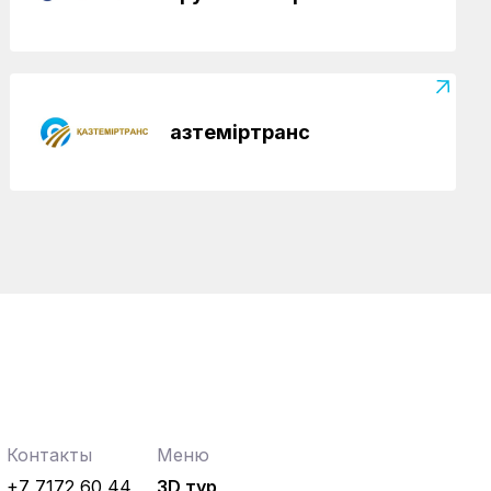
Қазтеміртранс
Контакты
Меню
+7 7172 60 44
3D тур