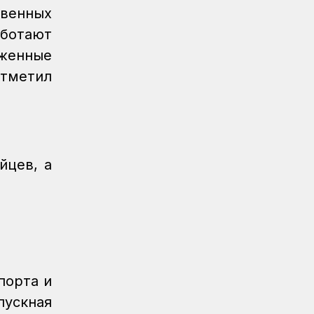
пассажирский поезд
твенных
аботают
Новости
07.08.2026
Санитарные помещения обновляют
оженные
на вокзале «Нурлы жол»
тметил
Новости
07.08.2026
Для ж/д перевозок одежды, обуви и
бытовой техники начали
использовать навигационные пломбы
в ЕАЭС
йцев, а
Регионы
07.08.2026
Железнодорожники спасли тонущую
в Алаколе девушку
Новости
07.08.2026
Реконструкция вокзала Астана-1
ведется по графику
порта и
пускная
Новости
07.08.2026