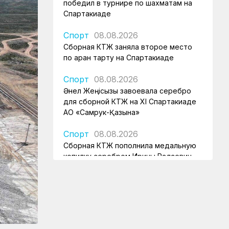
победил в турнире по шахматам на
Спартакиаде
Спорт
08.08.2026
Сборная КТЖ заняла второе место
по арқан тарту на Спартакиаде
Спорт
08.08.2026
Әнел Жеңісқызы завоевала серебро
для сборной КТЖ на XI Спартакиаде
АО «Самрук-Қазына»
Спорт
08.08.2026
Сборная КТЖ пополнила медальную
копилку серебром Ирины Радзевич
Спорт
08.08.2026
Железнодорожница принесла
серебряную медаль для КТЖ
Спорт
08.08.2026