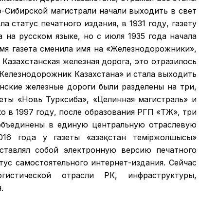
о-Сибирской магистрали начали выходить в свет
а статус печатного издания, в 1931 году, газету
а на русском языке, но с июля 1935 года начала
емя газета сменила имя на «Железнодорожники»,
 Казахстанская железная дорога, это отразилось
 «Железнодорожник Казахстана» и стала выходить
анские железные дороги были разделены на три,
зеты «Новь Турксиба», «Целинная магистраль» и
 в 1997 году, после образования РГП «ҚТЖ», три
объединены в единую центральную отраслевую
016 года у газеты «Қазақстан теміржолшысы»
дставлял собой электронную версию печатного
атус самостоятельного интернет-издания. Сейчас
гистической отрасли РК, инфраструктуры,
.