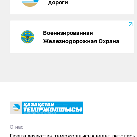
дороги
Военизированная
Железнодорожная Охрана
О нас
Газета «Қазақстан теміржолшысы» ведет летопись