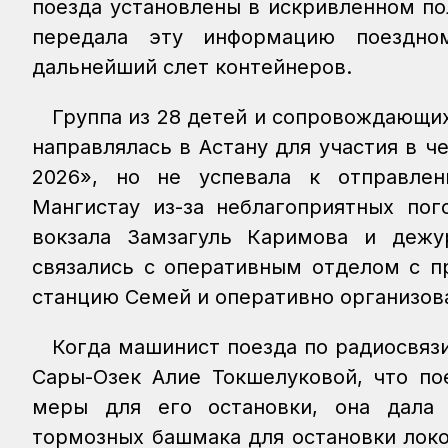
поезда установлены в искривленном по
передала эту информацию поездном
дальнейший слет контейнеров.
Группа из 28 детей и сопровождающих
направлялась в Астану для участия в ч
2026», но не успевала к отправле
Мангистау из-за неблагоприятных по
вокзала Замзагуль Каримова и деж
связались с оперативным отделом с п
станцию Семей и оперативно организова
Когда машинист поезда по радиосвяз
Сары-Озек Алие Токшелуковой, что по
меры для его остановки, она дала 
тормозных башмака для остановки лок