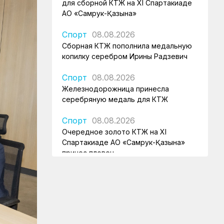
для сборной КТЖ на XI Спартакиаде
АО «Самрук-Қазына»
Спорт
08.08.2026
Сборная КТЖ пополнила медальную
копилку серебром Ирины Радзевич
Спорт
08.08.2026
Железнодорожница принесла
серебряную медаль для КТЖ
Спорт
08.08.2026
Очередное золото КТЖ на XI
Спартакиаде АО «Самрук-Қазына»
принес пловец
Спорт
08.08.2026
Еще один пловец-железнодорожник
принес КТЖ золото на XI
Спартакиаде АО «Самрук-Қазына»