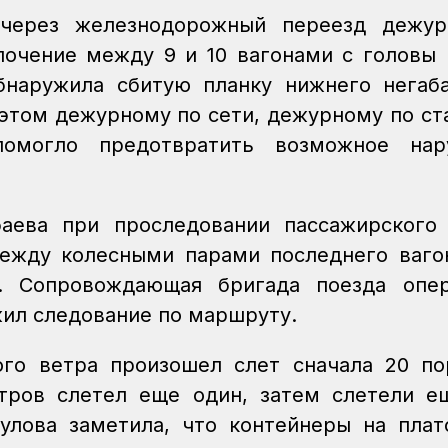
 через железнодорожный переезд дежур
лочение между 9 и 10 вагонами с головы 
бнаружила сбитую планку нижнего негаб
 этом дежурному по сети, дежурному по ст
помогло предотвратить возможное нар
аева при проследовании пассажирского
ежду колесными парами последнего ваго
а. Сопровождающая бригада поезда опер
жил следование по маршруту.
ого ветра произошел слет сначала 20 п
тров слетел еще один, затем слетели е
улова заметила, что контейнеры на пла