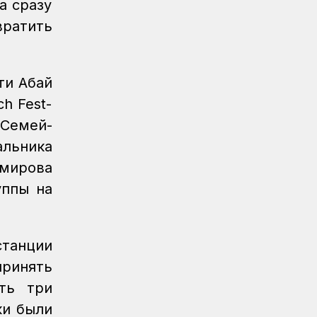
а сразу
ратить
ти Абай
h Fest-
Семей-
альника
мирова
уппы на
станции
принять
ть три
ки были