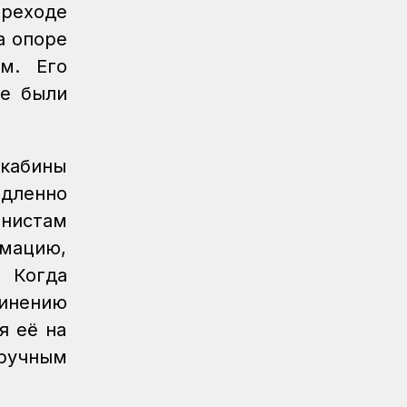
реходе
Газета Қазақстан теміржолшысы, №62
от 07 августа 2026 года
а опоре
м. Его
Новости
06.08.2026
Вопросы противодействия
те были
коррупции обсудили в КТЖ
Регионы
06.08.2026
 кабины
Памятник легендарного электровоза
ВЛ60 появился в Сары-Шагане
едленно
нистам
Новости
06.08.2026
мацию,
Долгосрочное сервисное
обслуживание повышает
 Когда
надежность локомотивного парка
инению
КТЖ
я её на
Регионы
06.08.2026
ручным
Павлодарские железнодорожники
проводят профилактику
происшествий на путях