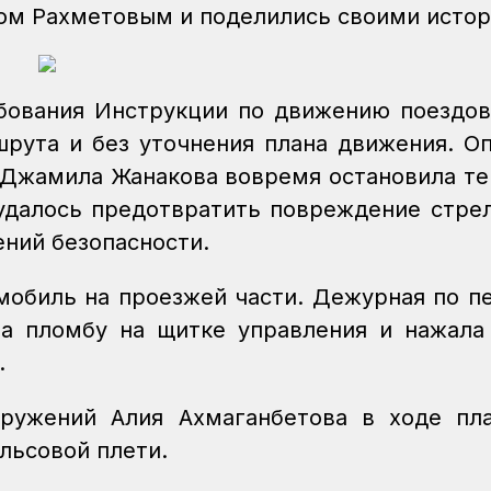
ом Рахметовым и поделились своими истор
бования Инструкции по движению поездов
шрута и без уточнения плана движения. О
 Джамила Жанакова вовремя остановила те
удалось предотвратить повреждение стре
ний безопасности.
мобиль на проезжей части. Дежурная по п
а пломбу на щитке управления и нажала
.
оружений Алия Ахмаганбетова в ходе пл
льсовой плети.