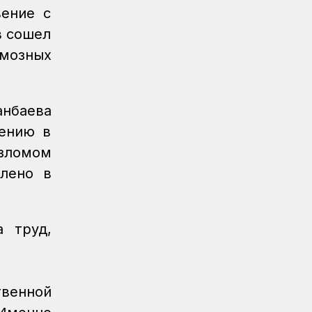
вение с
в сошел
мозных
нбаева
нению в
изломом
влено в
 труд,
твенной