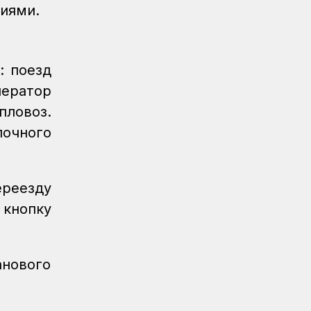
использовать навигационные пломбы
иями.
в ЕАЭС
Регионы
07.08.2026
Железнодорожники спасли тонущую
: поезд
в Алаколе девушку
ператор
пловоз.
Новости
07.08.2026
Реконструкция вокзала Астана-1
лочного
ведется по графику
Новости
07.08.2026
ереезду
Железнодорожники напомнили 150
детям правила безопасности в
 кнопку
поездах и вблизи путей
Новости
07.08.2026
Порт Курык обработал почти 885
анового
тысяч тонн грузов за полгода
Новости
/
Архив
07.08.2026