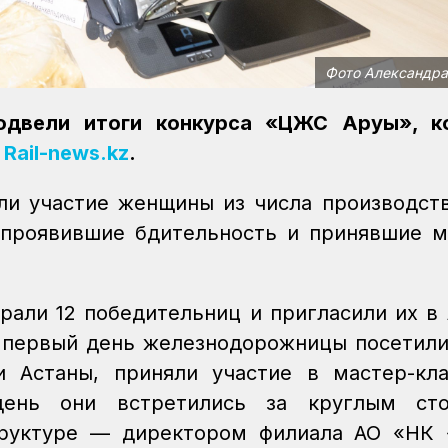
Фото Александра
одвели итоги конкурса «ЦЖС Аруы», к
т
Rail-news.kz
.
ли участие женщины из числа производст
, проявившие бдительность и принявшие 
рали 12 победительниц и пригласили их в 
 первый день железнодорожницы посетил
и Астаны, приняли участие в мастер-кл
 день они встретились за круглым ст
руктуре — директором филиала АО «НК «