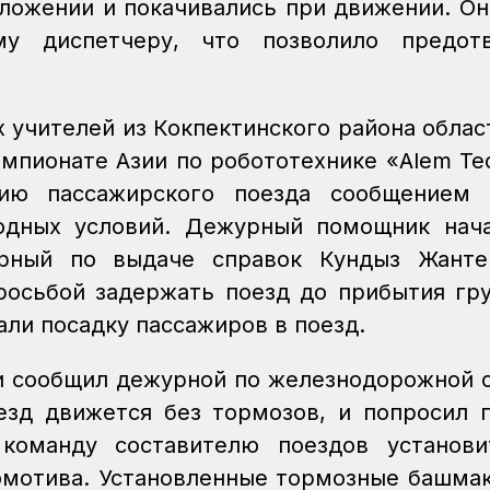
ложении и покачивались при движении. Он
у диспетчеру, что позволило предотв
 учителей из Кокпектинского района облас
емпионате Азии по робототехнике «Alem Tec
нию пассажирского поезда сообщением 
годных условий. Дежурный помощник нач
урный по выдаче справок Кундыз Жанте
росьбой задержать поезд до прибытия гр
ли посадку пассажиров в поезд.
и сообщил дежурной по железнодорожной 
езд движется без тормозов, и попросил 
команду составителю поездов установи
омотива. Установленные тормозные башма