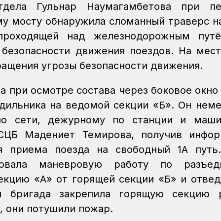
тдела Гульнар Наумагамбетова при пе
у мосту обнаружила сломанный траверс н
 проходящей над железнодорожным путё
безопасности движения поездов. На мес
ащения угрозы безопасности движения.
а при осмотре состава через боковое окно
одильника на ведомой секции «Б». Он нем
по сети, дежурному по станции и маши
СЦБ Мадениет Темирова, получив инфор
я приема поезда на свободный 1А путь.
изовала маневровую работу по разъед
екцию «А» от горящей секции «Б» и отвед
ая бригада закрепила горящую секцию 
, они потушили пожар.