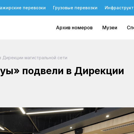
ажирские перевозки
Грузовые перевозки
Инфраструкт
Архив номеров
Музеи
Сп
в Дирекции магистральной сети
уы» подвели в Дирекции