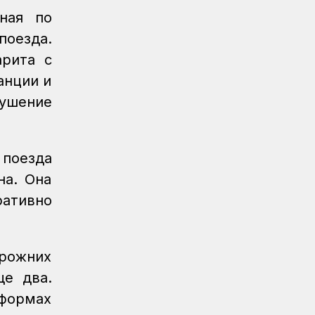
ная по
поезда.
арита с
анции и
ушение
 поезда
на. Она
ативно
орожних
ще два.
тформах