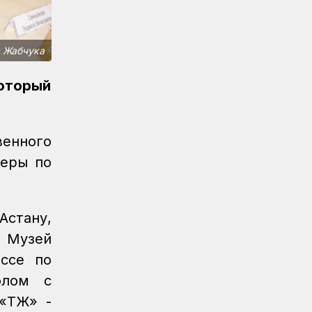
Спорт
08.08.2026
Еще одну медаль завоевало КТЖ на
XI Спартакиаде АО «Самрук-Қазына»
 Жабчука
Спорт
08.08.2026
Первое золото КТЖ на XI
оторый
Спартакиаде «Самрук-Қазына»
завоевали пловцы
Регионы
07.08.2026
венного
После модернизации открыт ж/д
меры по
вокзал Аркалыка и назначен новый
пассажирский поезд
Новости
07.08.2026
Астану,
Санитарные помещения обновляют
и Музей
на вокзале «Нурлы жол»
ассе по
Новости
07.08.2026
олом с
Для ж/д перевозок одежды, обуви и
ҚТЖ» -
бытовой техники начали