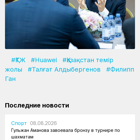
#ҚТЖ
#Huawei
#Қазақстан темір
жолы
#Талғат Алдыбергенов
#Филипп
Ган
Последние новости
Спорт
08.08.2026
Гульжан Аманова завоевала бронзу в турнире по
шахматам