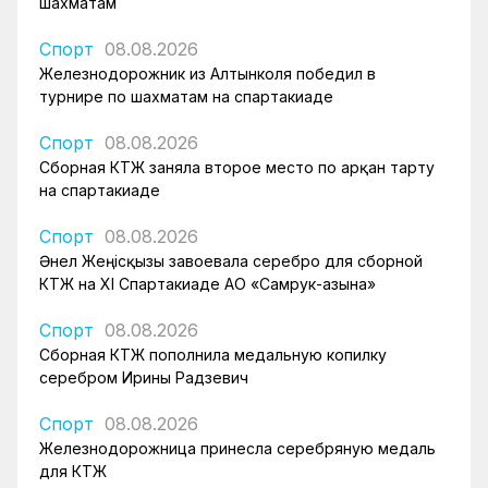
шахматам
Спорт
08.08.2026
Железнодорожник из Алтынколя победил в
турнире по шахматам на спартакиаде
Спорт
08.08.2026
Сборная КТЖ заняла второе место по арқан тарту
на спартакиаде
Спорт
08.08.2026
Әнел Жеңісқызы завоевала серебро для сборной
КТЖ на XI Спартакиаде АО «Самрук-Қазына»
Спорт
08.08.2026
Сборная КТЖ пополнила медальную копилку
серебром Ирины Радзевич
Спорт
08.08.2026
Железнодорожница принесла серебряную медаль
для КТЖ