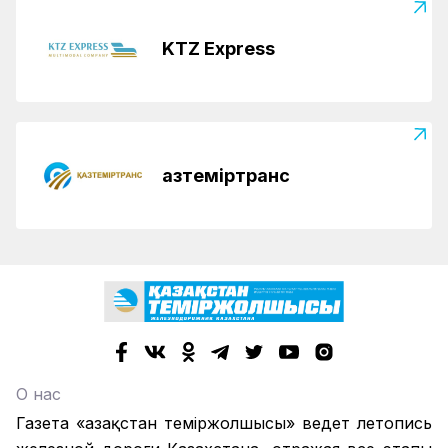
KTZ Express
Қазтеміртранс
О нас
Газета «Қазақстан теміржолшысы» ведет летопись