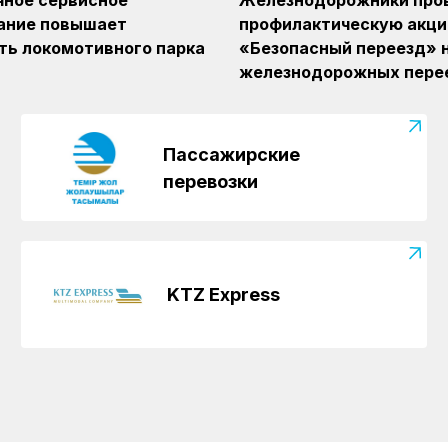
ное сервисное
Железнодорожники про
ание повышает
профилактическую акц
ь локомотивного парка
«Безопасный переезд» н
железнодорожных пере
Пассажирские
перевозки
KTZ Express