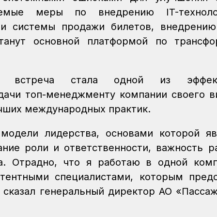
аемые меры по внедрению IT-технол
ии системы продажи билетов, внедрени
станут основной платформой по трансфо
м встреча стала одной из эффект
ачи топ-менеджменту компании своего в
лучших международных практик.
 модели лидерства, основами которой я
ание роли и ответственности, важность р
а. Отрадно, что я работаю в одной ком
тентными специалистами, которым предс
 сказал генеральный директор АО «Пасса