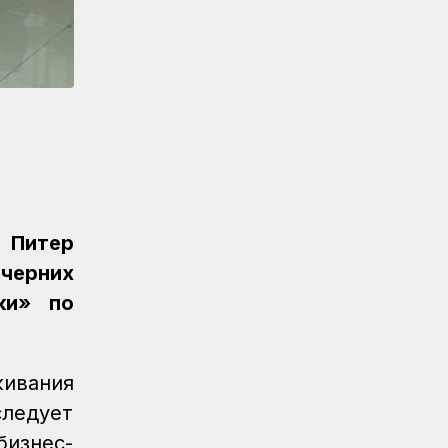
«Безопасный переезд» на 53
железнодорожных переездах
Новости
05.08.2026
Казахстан увеличил экспорт зерна и
муки почти на 13%
Новости
05.08.2026
Транспортные полицейские провели
рейд на вокзале Астана-1
 Питер
Новости
05.08.2026
Итоги работы в сфере регулируемых
черних
услуг за первое полугодие подвели
ки» по
в КТЖ
Регионы
05.08.2026
День работников
ивания
железнодорожного транспорта
следует
отметили в Костанайском регионе
изнес-