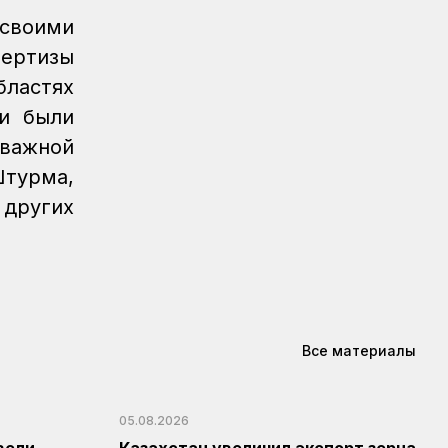
 своими
Новости
04.08.2026
Вопросы государственного
ертизы
транспортного контроля обсудили в
ластях
Минтрансе
чи были
Регионы
04.08.2026
важной
Более 40 уральских
Штурма,
железнодорожников получили
отраслевые награды
 других
Новости
04.08.2026
Дополнительные меры по
охлаждению здания примут на
вокзале Нурлы жол
Новости
/
Архив
04.08.2026
Все материалы
Газета Қазақстан теміржолшысы,
№60-61 от 04 августа 2026 года
05.08.2026
КТЖ в лицах
03.08.2026