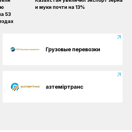
вели
Казахстан увеличил экспорт зерна
Верность профессии и воля к
ию
и муки почти на 13%
победе: железнодорожник из
а 53
Караганды Зангар Кенжебеков
ездах
КТЖ в лицах
03.08.2026
От охранника до начальника
стрелковой команды: трудовой путь
Каршиги Садубаева
Грузовые перевозки
Қазтеміртранс