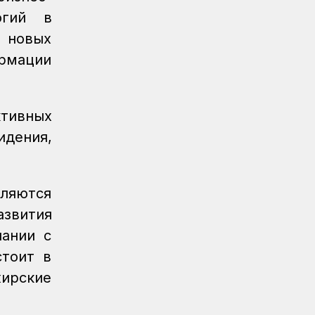
Регионы
04.08.2026
огий в
Около 150 карагандинских
ю новых
железнодорожников отметили
государственными и отраслевыми
рмации
наградами
Регионы
04.08.2026
Чествование лучших работников
ивных
железнодорожной отрасли прошло в
идения,
Усть-Каменогорске
Новости
04.08.2026
Акция «Безопасный переезд» прошла
вляются
на железнодорожном переезде
азвития
станции Астана
пании с
Инфраструктура
04.08.2026
тоит в
Рекорд суточной отсыпки земляного
жирские
полотна установлен на
строительстве железнодорожной
линии Бахты – Аягоз