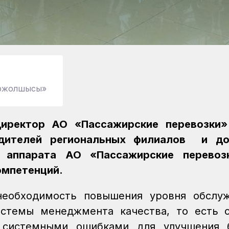
міржолшысы»
иректор АО «Пассажирские перевозки»
дителей региональных филиалов и до
о аппарата АО «Пассажирские перевоз
омпетенций.
необходимость повышения уровня обслуж
истемы менеджмента качества, то есть 
 системными ошибками для улучшения б