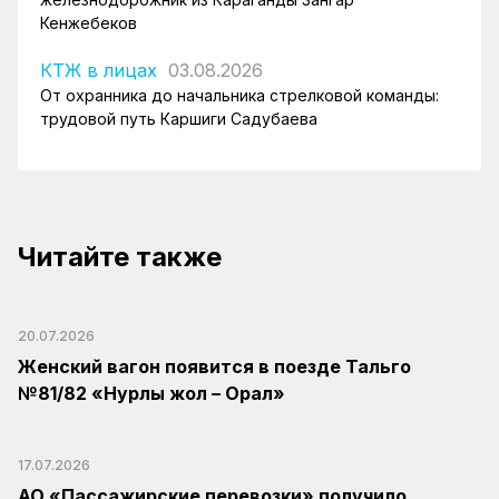
Кенжебеков
КТЖ в лицах
03.08.2026
От охранника до начальника стрелковой команды:
трудовой путь Каршиги Садубаева
Читайте также
20.07.2026
Женский вагон появится в поезде Тальго
№81/82 «Нурлы жол – Орал»
17.07.2026
АО «Пассажирские перевозки» получило