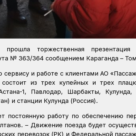
 прошла торжественная презентация 
та № 363/364 сообщением Караганда – То
о сервису и работе с клиентами АО «Пасса
 состоит из трех купейных и трех плац
стана-1, Павлодар, Шарбакты, Кулунда,
н) и станции Кулунда (Россия).
ет постоянную работу по обеспечению пе
ултанов. – Движение поезда будет осущест
рских перевозок (РК) и Федеральной пасса