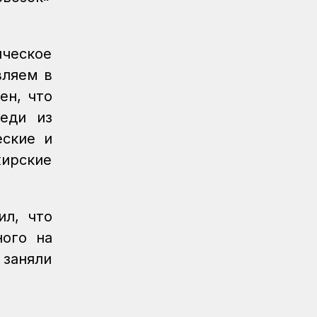
Новости
04.08.2026
Вопросы государственного
ическое
транспортного контроля обсудили в
Минтрансе
вляем в
ен, что
Регионы
04.08.2026
Более 40 уральских
седи из
железнодорожников получили
еские и
отраслевые награды
ирские
Новости
04.08.2026
Дополнительные меры по
охлаждению здания примут на
ил, что
вокзале Нурлы жол
ного на
Новости
/
Архив
04.08.2026
 заняли
Газета Қазақстан теміржолшысы,
№60-61 от 04 августа 2026 года
КТЖ в лицах
03.08.2026