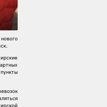
«Безопасный переезд» на 53
железнодорожных переездах
Новости
05.08.2026
Казахстан увеличил экспорт зерна и
муки почти на 13%
Новости
05.08.2026
нового
Транспортные полицейские провели
мск.
рейд на вокзале Астана-1
жирские
Новости
05.08.2026
Итоги работы в сфере регулируемых
картных
услуг за первое полугодие подвели
 пункты
в КТЖ
Регионы
05.08.2026
День работников
ревозок
железнодорожного транспорта
вляться
отметили в Костанайском регионе
жирской