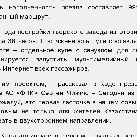
ь наполненность поезда составляет 99
данный маршрут.
 года постройки тверского завода-изготови
ся 38 часов. Протяженность пути составля
ств – отдельное купе с санузлом для 
нируется запустить мультимедийный п
в Интернет всех пассажиров.
им проектом, – рассказал в ходе през
а АО «ФПК» Сергей Чижик. – Сегодня из
Пожалуй, это первая ласточка в нашем сов
ковым не только для жителей Казахстан
вать в двухстороннем направлении.
Карагандинское отделение грузовых пер