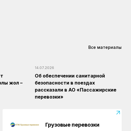
Верность профессии и воля к
победе: железнодорожник из
Караганды Зангар Кенжебеков
КТЖ в лицах
03.08.2026
От охранника до начальника
стрелковой команды: трудовой путь
Каршиги Садубаева
Все материалы
14.07.2026
ет
Об обеспечении санитарной
рлы жол –
безопасности в поездах
рассказали в АО «Пассажирские
перевозки»
Грузовые перевозки