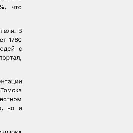
Регионы
04.08.2026
%, что
Около 150 карагандинских
железнодорожников отметили
государственными и отраслевыми
наградами
теля. В
ет 1780
Регионы
04.08.2026
Чествование лучших работников
людей с
железнодорожной отрасли прошло в
ортал,
Усть-Каменогорске
Новости
04.08.2026
Акция «Безопасный переезд» прошла
ентации
на железнодорожном переезде
 Томска
станции Астана
местном
Инфраструктура
04.08.2026
а, но и
Рекорд суточной отсыпки земляного
полотна установлен на
строительстве железнодорожной
линии Бахты – Аягоз
евозок»