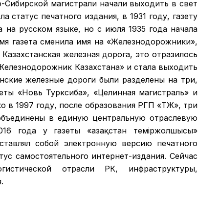
о-Сибирской магистрали начали выходить в свет
а статус печатного издания, в 1931 году, газету
а на русском языке, но с июля 1935 года начала
емя газета сменила имя на «Железнодорожники»,
 Казахстанская железная дорога, это отразилось
 «Железнодорожник Казахстана» и стала выходить
анские железные дороги были разделены на три,
зеты «Новь Турксиба», «Целинная магистраль» и
 в 1997 году, после образования РГП «ҚТЖ», три
объединены в единую центральную отраслевую
016 года у газеты «Қазақстан теміржолшысы»
дставлял собой электронную версию печатного
атус самостоятельного интернет-издания. Сейчас
гистической отрасли РК, инфраструктуры,
.