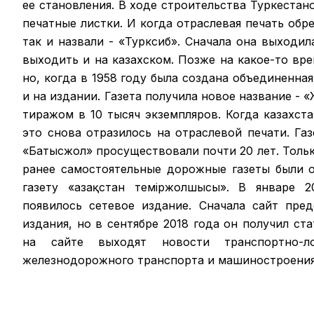
ее становления. В ходе строительства Туркестан
печатные листки. И когда отраслевая печать обрел
так и назвали - «Турксиб». Сначала она выходил
выходить и на казахском. Позже на какое-то вр
но, когда в 1958 году была создана объединенная
и на издании. Газета получила новое название -
тиражом в 10 тысяч экземпляров. Когда казахст
это снова отразилось на отраслевой печати. Га
«Батысжол» просуществовали почти 20 лет. Только
ранее самостоятельные дорожные газеты были 
газету «Қазақстан темiржолшысы». В январе 2
появилось сетевое издание. Сначала сайт пре
издания, но в сентябре 2018 года он получил ст
на сайте выходят новости транспортно-ло
железнодорожного транспорта и машиностроения