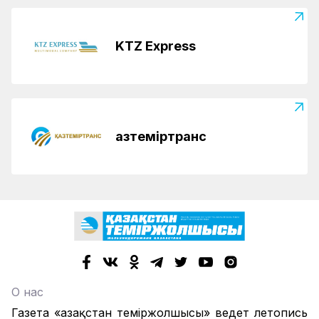
KTZ Express
Қазтеміртранс
О нас
Газета «Қазақстан теміржолшысы» ведет летопись