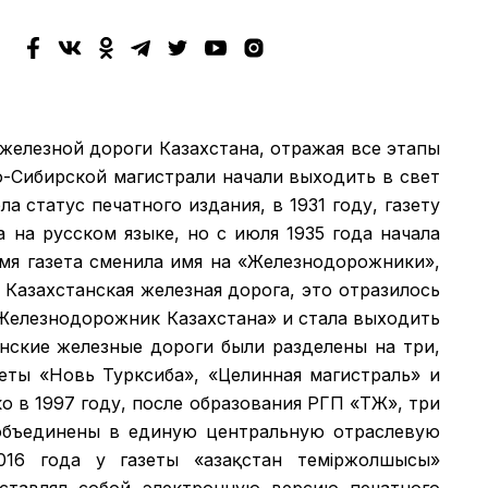
 железной дороги Казахстана, отражая все этапы
о-Сибирской магистрали начали выходить в свет
а статус печатного издания, в 1931 году, газету
а на русском языке, но с июля 1935 года начала
емя газета сменила имя на «Железнодорожники»,
 Казахстанская железная дорога, это отразилось
 «Железнодорожник Казахстана» и стала выходить
анские железные дороги были разделены на три,
зеты «Новь Турксиба», «Целинная магистраль» и
 в 1997 году, после образования РГП «ҚТЖ», три
объединены в единую центральную отраслевую
016 года у газеты «Қазақстан теміржолшысы»
дставлял собой электронную версию печатного