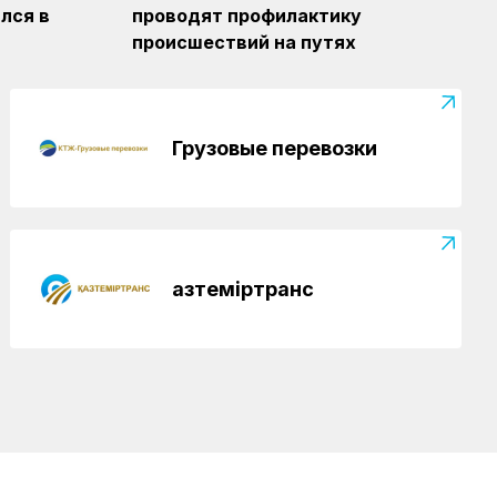
лся в
проводят профилактику
Транспортные полицейские провели
рейд на вокзале Астана-1
происшествий на путях
Грузовые перевозки
Қазтеміртранс