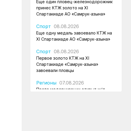
Еще один пловец-железнодорожник
принес КТЖ золото на XI
Спартакиаде АО «Самрук-Қазына»
Спорт
08.08.2026
Еще одну медаль завоевало КТЖ на
XI Спартакиаде АО «Самрук-Қазына»
Спорт
08.08.2026
Первое золото КТЖ на XI
Спартакиаде «Самрук-Қазына»
завоевали пловцы
Регионы
07.08.2026
После модернизации открыт ж/д
вокзал Аркалыка и назначен новый
пассажирский поезд
Новости
07.08.2026
Санитарные помещения обновляют
на вокзале «Нурлы жол»