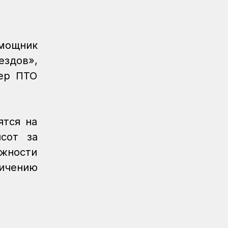
Порт Курык обработал почти 885
тысяч тонн грузов за полгода
Новости
/
Архив
07.08.2026
мощник
Газета Қазақстан теміржолшысы, №62
ездов»,
от 07 августа 2026 года
тер ПТО
Новости
06.08.2026
Вопросы противодействия
коррупции обсудили в КТЖ
ятся на
Регионы
06.08.2026
сот за
Памятник легендарного электровоза
ВЛ60 появился в Сары-Шагане
ожности
ичению
Новости
06.08.2026
Долгосрочное сервисное
обслуживание повышает
надежность локомотивного парка
КТЖ