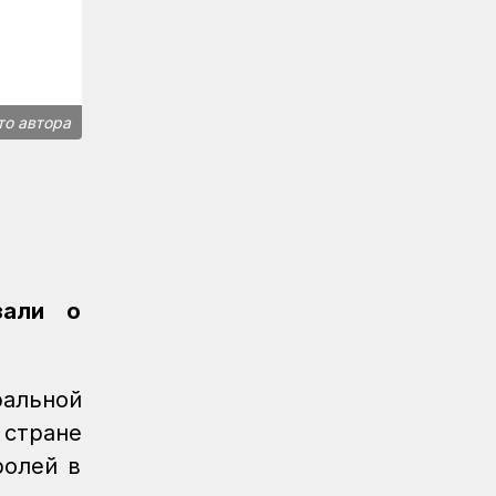
Новости
07.08.2026
Для ж/д перевозок одежды, обуви и
бытовой техники начали
использовать навигационные пломбы
то автора
в ЕАЭС
Регионы
07.08.2026
Железнодорожники спасли тонущую
в Алаколе девушку
Новости
07.08.2026
Реконструкция вокзала Астана-1
зали о
ведется по графику
Новости
07.08.2026
Железнодорожники напомнили 150
ральной
детям правила безопасности в
 стране
поездах и вблизи путей
ролей в
Новости
07.08.2026