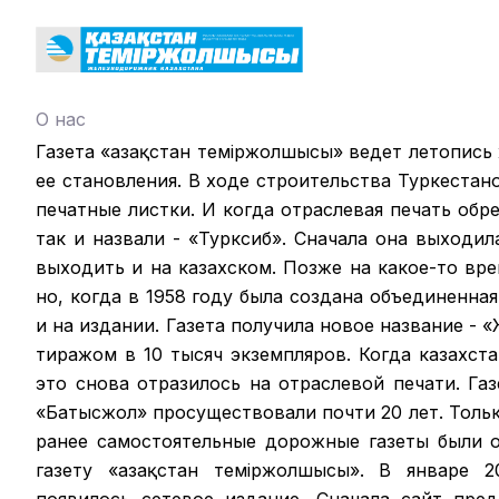
О нас
Газета «Қазақстан теміржолшысы» ведет летопись
ее становления. В ходе строительства Туркестан
печатные листки. И когда отраслевая печать обрел
так и назвали - «Турксиб». Сначала она выходил
выходить и на казахском. Позже на какое-то вр
но, когда в 1958 году была создана объединенная
и на издании. Газета получила новое название -
тиражом в 10 тысяч экземпляров. Когда казахст
это снова отразилось на отраслевой печати. Га
«Батысжол» просуществовали почти 20 лет. Только
ранее самостоятельные дорожные газеты были 
газету «Қазақстан темiржолшысы». В январе 2
появилось сетевое издание. Сначала сайт пре