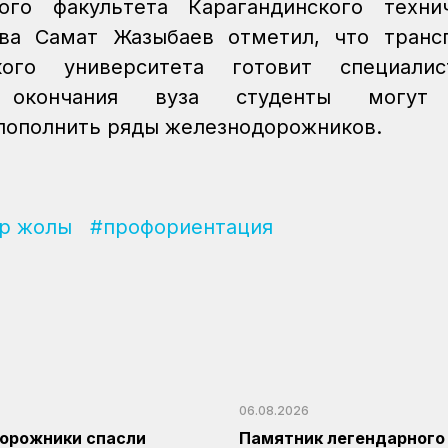
ого факультета Карагандинского техни
ва Самат Жазыбаев отметил, что транс
кого университета готовит специали
 окончания вуза студенты могут
пополнить ряды железнодорожников.
ир жолы
#профориентация
06.08.2026
орожники спасли
Памятник легендарного