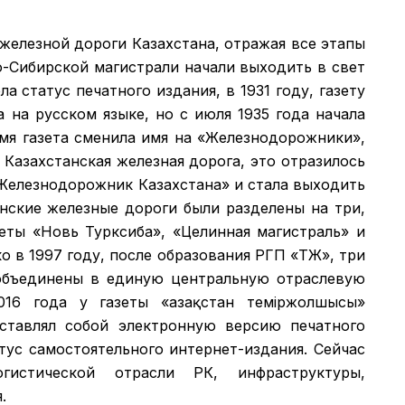
 железной дороги Казахстана, отражая все этапы
о-Сибирской магистрали начали выходить в свет
а статус печатного издания, в 1931 году, газету
а на русском языке, но с июля 1935 года начала
емя газета сменила имя на «Железнодорожники»,
 Казахстанская железная дорога, это отразилось
 «Железнодорожник Казахстана» и стала выходить
анские железные дороги были разделены на три,
зеты «Новь Турксиба», «Целинная магистраль» и
 в 1997 году, после образования РГП «ҚТЖ», три
объединены в единую центральную отраслевую
016 года у газеты «Қазақстан теміржолшысы»
дставлял собой электронную версию печатного
атус самостоятельного интернет-издания. Сейчас
гистической отрасли РК, инфраструктуры,
.