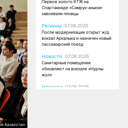
Первое золото КТЖ на
Спартакиаде «Самрук-Қазына»
завоевали пловцы
Регионы
07.08.2026
После модернизации открыт ж/д
вокзал Аркалыка и назначен новый
пассажирский поезд
Новости
07.08.2026
Санитарные помещения
обновляют на вокзале «Нурлы
жол»
Новости
07.08.2026
Для ж/д перевозок одежды,
обуви и бытовой техники начали
использовать навигационные
пломбы в ЕАЭС
Регионы
07.08.2026
ки Казахстан