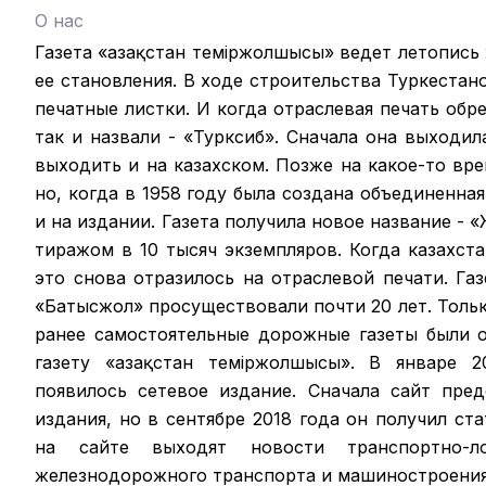
О нас
Газета «Қазақстан теміржолшысы» ведет летопись
ее становления. В ходе строительства Туркестан
печатные листки. И когда отраслевая печать обрел
так и назвали - «Турксиб». Сначала она выходил
выходить и на казахском. Позже на какое-то вр
но, когда в 1958 году была создана объединенная
и на издании. Газета получила новое название -
тиражом в 10 тысяч экземпляров. Когда казахст
это снова отразилось на отраслевой печати. Га
«Батысжол» просуществовали почти 20 лет. Только
ранее самостоятельные дорожные газеты были 
газету «Қазақстан темiржолшысы». В январе 2
появилось сетевое издание. Сначала сайт пре
издания, но в сентябре 2018 года он получил ст
на сайте выходят новости транспортно-ло
железнодорожного транспорта и машиностроения