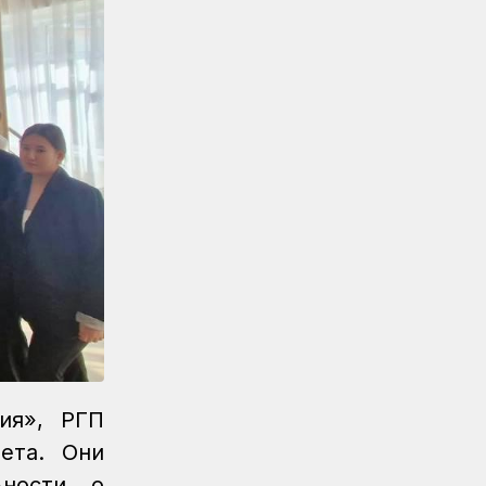
Вопросы противодействия
коррупции обсудили в КТЖ
Регионы
06.08.2026
Памятник легендарного
электровоза ВЛ60 появился в
Сары-Шагане
Новости
06.08.2026
Долгосрочное сервисное
обслуживание повышает
надежность локомотивного парка
КТЖ
Регионы
06.08.2026
Павлодарские
железнодорожники проводят
профилактику происшествий на
ия», РГП
путях
ета. Они
Регионы
06.08.2026
ности, о