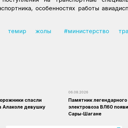
спортника, особенностях работы авиадис
ан темир жолы
#министерство тра
06.08.2026
орожники спасли
Памятник легендарного
в Алаколе девушку
электровоза ВЛ60 появи
Сары-Шагане