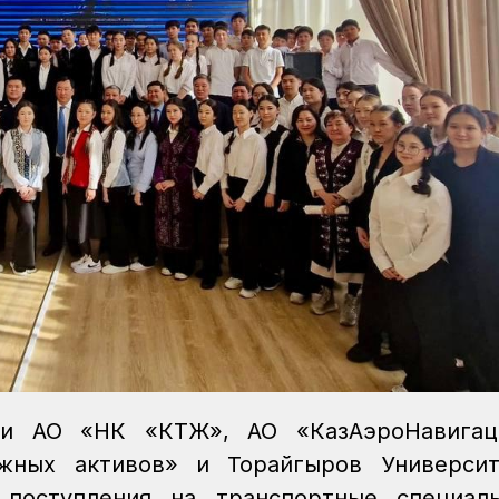
ли АО «НК «КТЖ», АО «КазАэроНавигац
жных активов» и Торайгыров Университ
 поступления на транспортные специаль