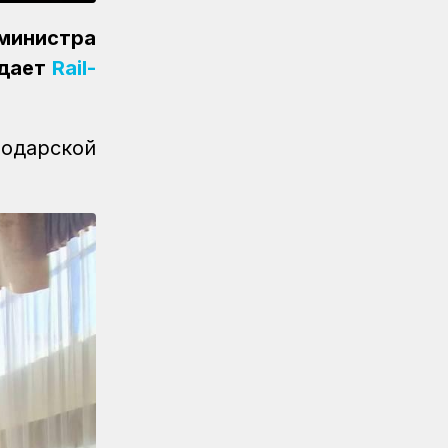
Железнодорожники спасли
тонущую в Алаколе девушку
министра
едает
Rail-
Новости
07.08.2026
Реконструкция вокзала Астана-1
ведется по графику
лодарской
Новости
07.08.2026
Железнодорожники напомнили
150 детям правила безопасности
в поездах и вблизи путей
Новости
07.08.2026
Порт Курык обработал почти 885
тысяч тонн грузов за полгода
Новости
/
Архив
07.08.2026
Газета Қазақстан теміржолшысы,
№62 от 07 августа 2026 года
Новости
06.08.2026