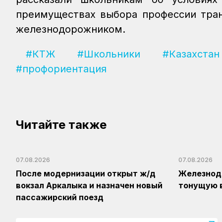
преимуществах выбора профессии тран
железнодорожником.
#КТЖ
#Школьники
#Казахст
#профориентация
Читайте также
07.08.2026
07.08.2026
После модернизации открыт ж/д
Железнод
вокзал Аркалыка и назначен новый
тонущую 
пассажирский поезд