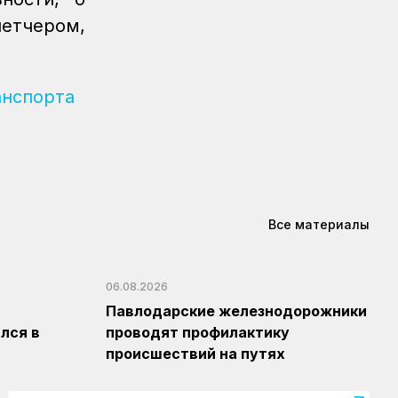
Костанайские железнодорожники
петчером,
продолжают акцию «Безопасный
переезд»
Новости
05.08.2026
нспорта
Железнодорожники провели
профилактическую акцию
«Безопасный переезд» на 53
железнодорожных переездах
Новости
05.08.2026
Казахстан увеличил экспорт
Все материалы
зерна и муки почти на 13%
Новости
05.08.2026
06.08.2026
Транспортные полицейские
Павлодарские железнодорожники
провели рейд на вокзале Астана-1
лся в
проводят профилактику
Новости
05.08.2026
происшествий на путях
Итоги работы в сфере
регулируемых услуг за первое