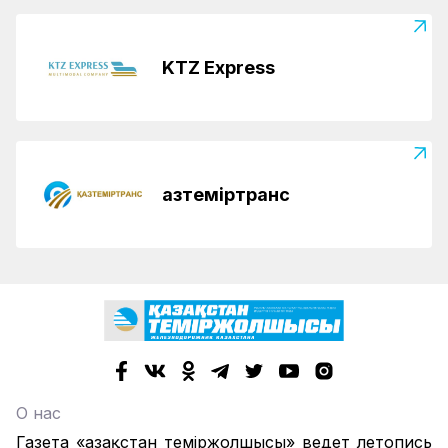
KTZ Express
Қазтеміртранс
О нас
Газета «Қазақстан теміржолшысы» ведет летопись