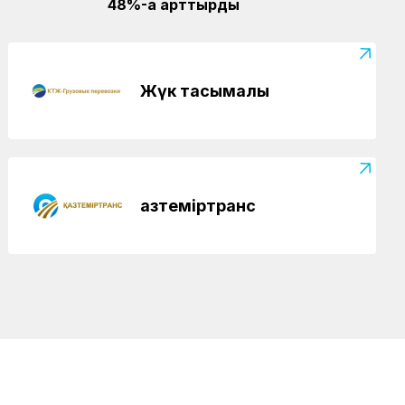
48%-ға арттырды
Жүк тасымалы
Қазтеміртранс