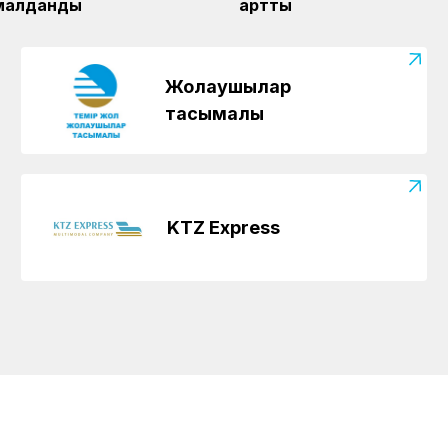
малданды
артты
Жолаушылар
тасымалы
KTZ Express