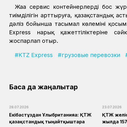
Жаңа сервис контейнерлердің бос жү
тиімділігін арттыруға, қазақстандық ас
дәліз бойынша тасымал көлемінің қосым
Express нарық қажеттіліктеріне сәйк
жоспарлап отыр.
#KTZ Express
#грузовые перевозки
Басқа да жаңалықтар
28.07.2026
23.07.2026
Екібастұздан Ұлыбританияға: ҚТЖ
ҚТЖ желі
қазақстандық тыңайтқыштарға
жылда 157