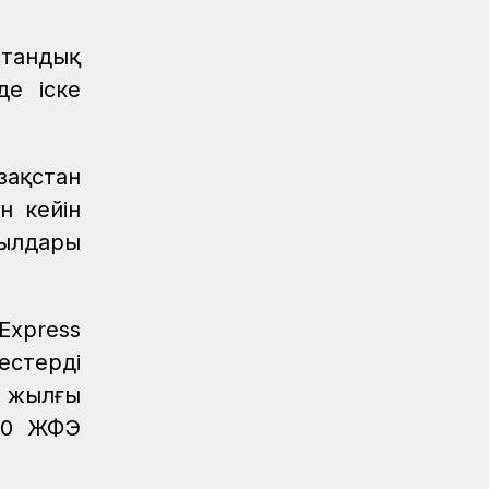
Мерейлі мереке, лайықты марапат
стандық
Аймақтар
04.08.2026
де іске
Құрмет төрінде – теміржолшылар
Аймақтар
04.08.2026
Ақтөбеде үздік теміржолшылар
ақстан
марапатталды
н кейін
Аймақтар
04.08.2026
қылдары
«Ахау Семей» шырқалған күн...
Аймақтар
04.08.2026
Мерейлі марапат
Express
естерді
Аймақтар
04.08.2026
6 жылғы
Маңғыстауда үздік теміржолшылар
төсбелгілермен марапатталды
600 ЖФЭ
Аймақтар
04.08.2026
Сарышағанда «Теміржол саябағы»