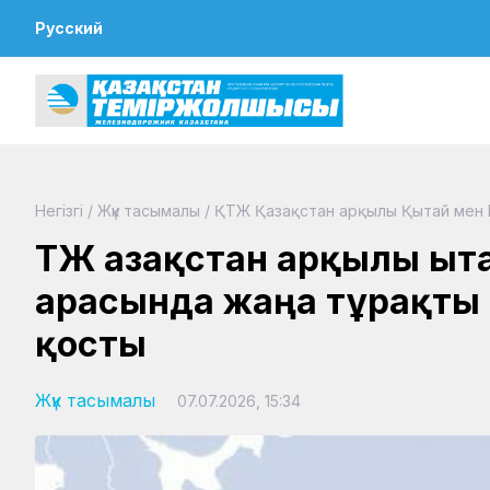
Русский
Негізгі
/
Жүк тасымалы
/
ҚТЖ Қазақстан арқылы Қытай мен М
ҚТЖ Қазақстан арқылы Қы
арасында жаңа тұрақты 
қосты
Жүк тасымалы
07.07.2026, 15:34