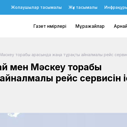
Жолаушылар тасымалы
Жүк тасымалы
Инфрақұр
Газет нөмірлері
Мұражайлар
Арна
әскеу торабы арасында жаңа тұрақты айналмалы рейс сервис
тай мен Мәскеу торабы
айналмалы рейс сервисін і