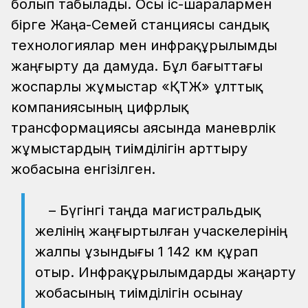
болып табылады. Осы іс-шаралармен
бірге Жаңа-Семей станциясы сандық
технологиялар мен инфрақұрылымды
жаңғырту да дамуда. Бұл бағыттағы
жоспарлы жұмыстар «ҚТЖ» ұлттық
компаниясының цифрлық
трансформациясы аясында маневрлік
жұмыстардың тиімділігін арттыру
жобасына енгізілген.
– Бүгінгі таңда магистральдық
желінің жаңғыртылған учаскелерінің
жалпы ұзындығы 1 142 км құрап
отыр. Инфрақұрылымдарды жаңарту
жобасының тиімділігін осынау