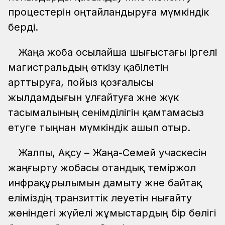
процестерін оңтайландыруға мүмкіндік
берді.
Жаңа жоба осылайша шығыстағы іргелі
магистральдың өткізу қабілетін
арттыруға, пойыз қозғалысы
жылдамдығын ұлғайтуға және жүк
тасымалының сенімділігін қамтамасыз
етуге тыңнан мүмкіндік ашып отыр.
Жалпы, Ақсу – Жаңа-Семей учаскесін
жаңғырту жобасы отандық теміржол
инфрақұрылымын дамыту және байтақ
еліміздің транзиттік әлеуетін нығайту
жөніндегі жүйелі жұмыстардың бір бөлігі