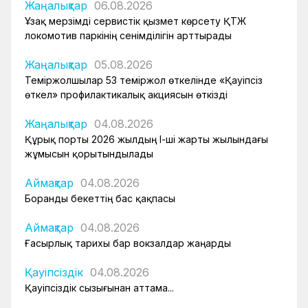
Жаңалықтар
06.08.2026
Ұзақ мерзімді сервистік қызмет көрсету ҚТЖ
локомотив паркінің сенімділігін арттырады
Жаңалықтар
05.08.2026
Теміржолшылар 53 теміржол өткелінде «Қауіпсіз
өткел» профилактикалық акциясын өткізді
Жаңалықтар
04.08.2026
Құрық порты 2026 жылдың І-ші жарты жылындағы
жұмысын қорытындылады
Аймақтар
04.08.2026
Боранды бекеттің бас қақпасы
Аймақтар
04.08.2026
Ғасырлық тарихы бар вокзалдар жаңарды
Қауіпсіздік
04.08.2026
Қауіпсіздік сызығынан аттама...