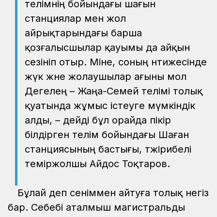
телімнің бойындағы шағын
станциялар мен жол
айрықтарындағы барша
қозғалысшылар қауымы да айқын
сезініп отыр. Міне, соның нәтижесінде
жүк және жолаушылар ағыны мол
Дегелең – Жаңа-Семей телімі толық
қуатында жұмыс істеуге мүмкіндік
алды, – дейді бұл орайда пікір
білдірген телім бойындағы Шаған
станциясының бастығы, тәжірибелі
теміржолшы Айдос Тоқтаров.
Бұлай деп сеніммен айтуға толық негіз
бар. Себебі аталмыш магистральды