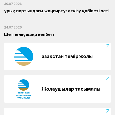
30.07.2026
Құрық портындағы жаңғырту: өткізу қабілеті өсті
24.07.2026
Шетпенің жаңа келбеті
Қазақстан темір жолы
Жолаушылар тасымалы