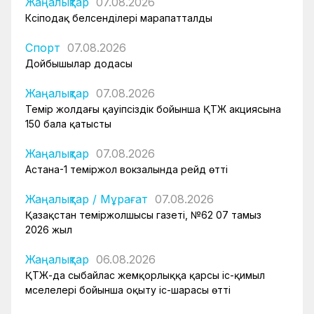
Жаңалықтар
07.08.2026
Кәсіподақ белсенділері марапатталды
Спорт
07.08.2026
Дойбышылар додасы
Жаңалықтар
07.08.2026
Темір жолдағы қауіпсіздік бойынша ҚТЖ акциясына
150 бала қатысты
Жаңалықтар
07.08.2026
Астана-1 теміржол вокзалында рейд өтті
Жаңалықтар
/
Мұрағат
07.08.2026
Қазақстан теміржолшысы газеті, №62 07 тамыз
2026 жыл
Жаңалықтар
06.08.2026
ҚТЖ-да сыбайлас жемқорлыққа қарсы іс-қимыл
мәселелері бойынша оқыту іс-шарасы өтті