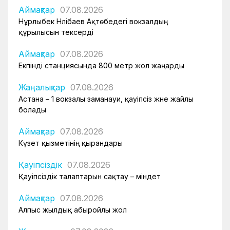
Аймақтар
07.08.2026
Нұрлыбек Нәлібаев Ақтөбедегі вокзалдың
құрылысын тексерді
Аймақтар
07.08.2026
Екпінді станциясында 800 метр жол жаңарды
Жаңалықтар
07.08.2026
Астана – 1 вокзалы заманауи, қауіпсіз және жайлы
болады
Аймақтар
07.08.2026
Күзет қызметінің қырандары
Қауіпсіздік
07.08.2026
Қауіпсіздік талаптарын сақтау – міндет
Аймақтар
07.08.2026
Алпыс жылдық абыройлы жол