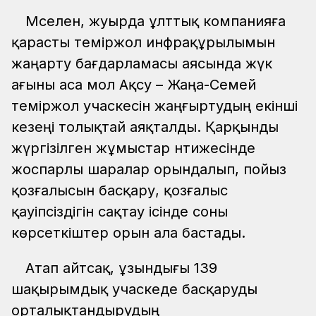
Мәселен, жуырда ұлттық компанияға
қарасты теміржол инфрақұрылымын
жаңарту бағдарламасы аясында жүк
ағыны аса мол Ақсу – Жаңа-Семей
теміржол учаскесін жаңғыртудың екінші
кезеңі толықтай аяқталды. Қарқынды
жүргізілген жұмыстар нәтижесінде
жоспарлы шаралар орындалып, пойыз
қозғалысын басқару, қозғалыс
қауіпсіздігін сақтау ісінде соны
көрсеткіштер орын ала бастады.
Атап айтсақ, ұзындығы 139
шақырымдық учаскеде басқаруды
орталықтандырудың