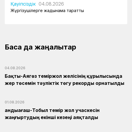
Қауіпсіздік
04.08.2026
Жүргізушілерге жадынама таратты
Басқа да жаңалықтар
04.08.2026
Бақты-Аягөз теміржол желісінің құрылысында
жер төсемін тәуліктік төгу рекорды орнатылды
01.08.2026
Қандыағаш-Тобыл темір жол учаскесін
жаңғыртудың екінші кезеңі аяқталды