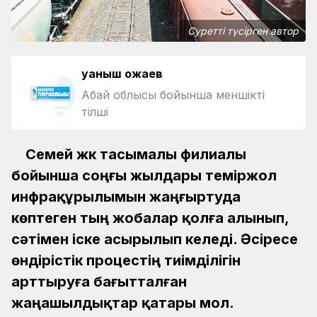
Суретті түсірген автор
Қуаныш Қожаев
Абай облысы бойынша меншікті
тілші
Семей жүк тасымалы филиалы
бойынша соңғы жылдары теміржол
инфрақұрылымын жаңғыртуда
көптеген тың жобалар қолға алынып,
сәтімен іске асырылып келеді. Әсіресе
өндірістік процестің тиімділігін
арттыруға бағытталған
жаңашылдықтар қатары мол.