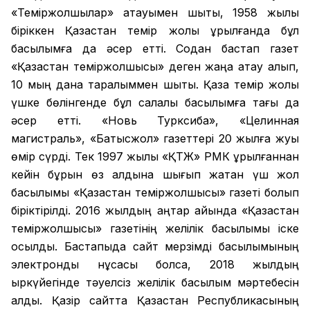
«Теміржолшылар» атауымен шықты, 1958 жылы
біріккен Қазақстан темір жолы құрылғанда бұл
басылымға да әсер етті. Содан бастап газет
«Қазақстан теміржолшысы» деген жаңа атау алып,
10 мың дана таралыммен шықты. Қазақ темір жолы
үшке бөлінгенде бұл салалық басылымға тағы да
әсер етті. «Новь Турксиба», «Целинная
магистраль», «Батысжол» газеттері 20 жылға жуық
өмір сүрді. Тек 1997 жылы «ҚТЖ» РМК құрылғаннан
кейін бұрын өз алдына шығып жатқан үш жол
басылымы «Қазақстан теміржолшысы» газеті болып
біріктірілді. 2016 жылдың қаңтар айында «Қазақстан
теміржолшысы» газетінің желілік басылымы іске
қосылды. Бастапқыда сайт мерзімді басылымының
электронды нұсқасы болса, 2018 жылдың
қыркүйегінде тәуелсіз желілік басылым мәртебесін
алды. Қазір сайтта Қазақстан Республикасының