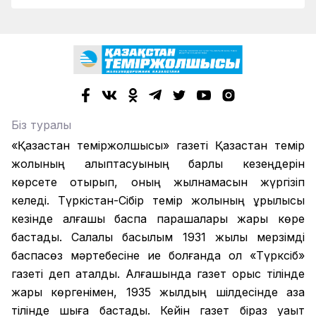
Біз туралы
«Қазақстан теміржолшысы» газеті Қазақстан темір
жолының қалыптасуының барлық кезеңдерін
көрсете отырып, оның жылнамасын жүргізіп
келеді. Түркістан-Сібір темір жолының құрылысы
кезінде алғашқы баспа парақшалары жарық көре
бастады. Салалық басылым 1931 жылы мерзімді
баспасөз мәртебесіне ие болғанда ол «Түрксіб»
газеті деп аталды. Алғашында газет орыс тілінде
жарық көргенімен, 1935 жылдың шілдесінде қазақ
тілінде шыға бастады. Кейін газет біраз уақыт