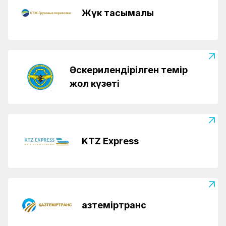
Жүк тасымалы
Әскерилендірілген темір
жол күзеті
KTZ Express
Қазтеміртранс