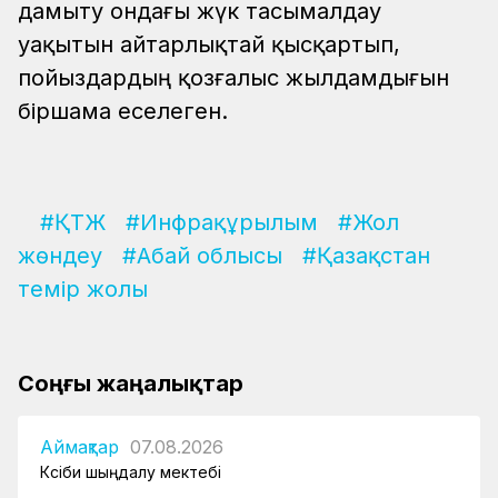
дамыту ондағы жүк тасымалдау
уақытын айтарлықтай қысқартып,
пойыздардың қозғалыс жылдамдығын
біршама еселеген.
#ҚТЖ
#Инфрақұрылым
#Жол
жөндеу
#Абай облысы
#Қазақстан
темір жолы
Соңғы жаңалықтар
Аймақтар
07.08.2026
Кәсіби шыңдалу мектебі