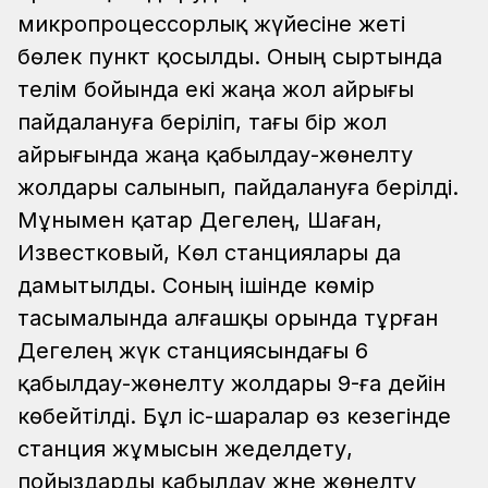
микропроцессорлық жүйесіне жеті
бөлек пункт қосылды. Оның сыртында
телім бойында екі жаңа жол айрығы
пайдалануға беріліп, тағы бір жол
айрығында жаңа қабылдау-жөнелту
жолдары салынып, пайдалануға берілді.
Мұнымен қатар Дегелең, Шаған,
Известковый, Көл станциялары да
дамытылды. Соның ішінде көмір
тасымалында алғашқы орында тұрған
Дегелең жүк станциясындағы 6
қабылдау-жөнелту жолдары 9-ға дейін
көбейтілді. Бұл іс-шаралар өз кезегінде
станция жұмысын жеделдету,
пойыздарды қабылдау және жөнелту