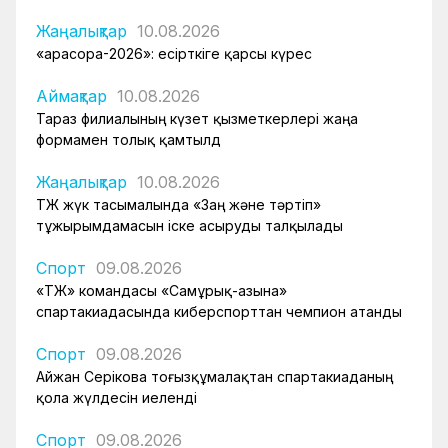
Жаңалықтар
10.08.2026
«Қарасора-2026»: есірткіге қарсы күрес
Аймақтар
10.08.2026
Тараз филиалының күзет қызметкерлері жаңа
формамен толық қамтылд
Жаңалықтар
10.08.2026
ҚТЖ жүк тасымалында «Заң және тәртіп»
тұжырымдамасын іске асыруды талқылады
Спорт
09.08.2026
«ҚТЖ» командасы «Самұрық-Қазына»
спартакиадасында киберспорттан чемпион атанды
Спорт
09.08.2026
Айжан Серікова тоғызқұмалақтан спартакиаданың
қола жүлдесін иеленді
Спорт
09.08.2026