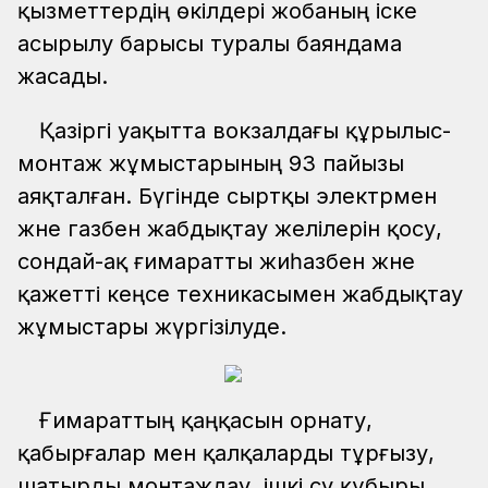
қызметтердің өкілдері жобаның іске
асырылу барысы туралы баяндама
жасады.
Қазіргі уақытта вокзалдағы құрылыс-
монтаж жұмыстарының 93 пайызы
аяқталған. Бүгінде сыртқы электрмен
және газбен жабдықтау желілерін қосу,
сондай-ақ ғимаратты жиһазбен және
қажетті кеңсе техникасымен жабдықтау
жұмыстары жүргізілуде.
Ғимараттың қаңқасын орнату,
қабырғалар мен қалқаларды тұрғызу,
шатырды монтаждау, ішкі су құбыры