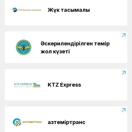
Жүк тасымалы
Әскерилендірілген темір
жол күзеті
KTZ Express
Қазтеміртранс