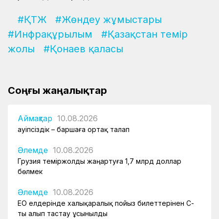
#ҚТЖ
#Жөндеу жұмыстары
#Инфрақұрылым
#Қазақстан темір
жолы
#Қонаев қаласы
Соңғы жаңалықтар
Аймақтар
10.08.2026
Қауіпсіздік – баршаға ортақ талап
Әлемде
10.08.2026
Грузия теміржолды жаңартуға 1,7 млрд доллар
бөлмек
Әлемде
10.08.2026
ЕО елдерінде халықаралық пойыз билеттерінен ҚҚС-
ты алып тастау ұсынылды