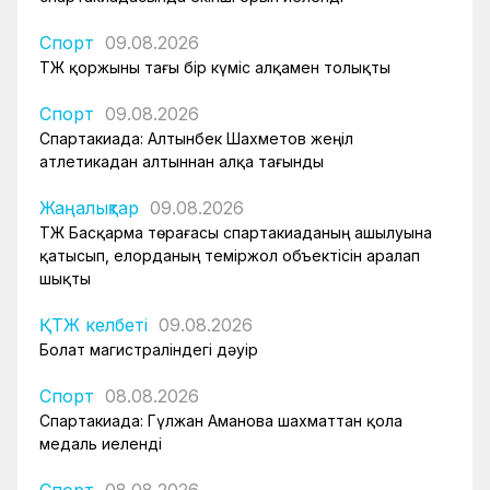
Спорт
09.08.2026
ҚТЖ қоржыны тағы бір күміс алқамен толықты
Спорт
09.08.2026
Спартакиада: Алтынбек Шахметов жеңіл
атлетикадан алтыннан алқа тағынды
Жаңалықтар
09.08.2026
ҚТЖ Басқарма төрағасы спартакиаданың ашылуына
қатысып, елорданың теміржол объектісін аралап
шықты
ҚТЖ келбеті
09.08.2026
Болат магистраліндегі дәуір
Спорт
08.08.2026
Спартакиада: Гүлжан Аманова шахматтан қола
медаль иеленді