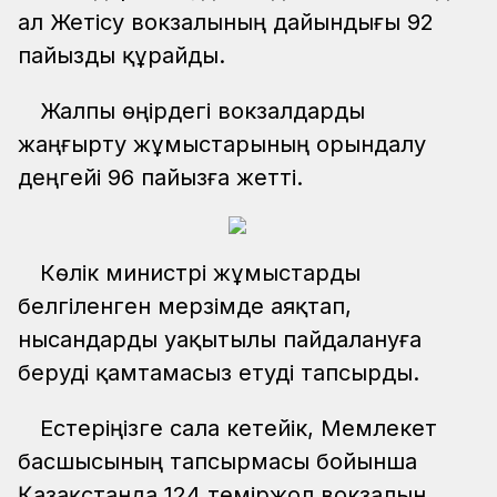
ал Жетісу вокзалының дайындығы 92
пайызды құрайды.
Жалпы өңірдегі вокзалдарды
жаңғырту жұмыстарының орындалу
деңгейі 96 пайызға жетті.
Көлік министрі жұмыстарды
белгіленген мерзімде аяқтап,
нысандарды уақытылы пайдалануға
беруді қамтамасыз етуді тапсырды.
Естеріңізге сала кетейік, Мемлекет
басшысының тапсырмасы бойынша
Қазақстанда 124 теміржол вокзалын