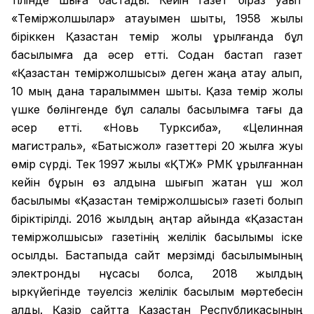
тілінде шыға бастады. Кейін газет біраз уақыт
«Теміржолшылар» атауымен шықты, 1958 жылы
біріккен Қазақстан темір жолы құрылғанда бұл
басылымға да әсер етті. Содан бастап газет
«Қазақстан теміржолшысы» деген жаңа атау алып,
10 мың дана таралыммен шықты. Қазақ темір жолы
үшке бөлінгенде бұл салалық басылымға тағы да
әсер етті. «Новь Турксиба», «Целинная
магистраль», «Батысжол» газеттері 20 жылға жуық
өмір сүрді. Тек 1997 жылы «ҚТЖ» РМК құрылғаннан
кейін бұрын өз алдына шығып жатқан үш жол
басылымы «Қазақстан теміржолшысы» газеті болып
біріктірілді. 2016 жылдың қаңтар айында «Қазақстан
теміржолшысы» газетінің желілік басылымы іске
қосылды. Бастапқыда сайт мерзімді басылымының
электронды нұсқасы болса, 2018 жылдың
қыркүйегінде тәуелсіз желілік басылым мәртебесін
алды. Қазір сайтта Қазақстан Республикасының