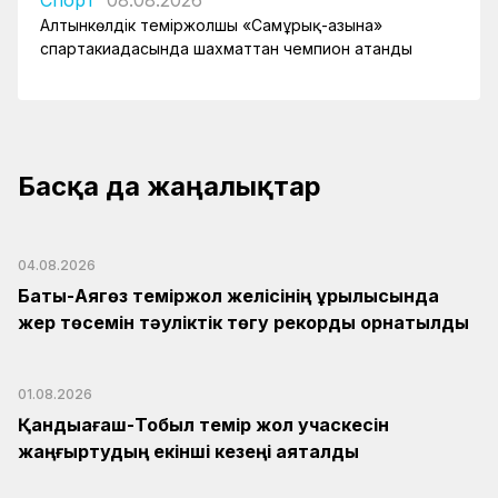
Спорт
08.08.2026
Алтынкөлдік теміржолшы «Самұрық-Қазына»
спартакиадасында шахматтан чемпион атанды
Басқа да жаңалықтар
04.08.2026
Бақты-Аягөз теміржол желісінің құрылысында
жер төсемін тәуліктік төгу рекорды орнатылды
01.08.2026
Қандыағаш-Тобыл темір жол учаскесін
жаңғыртудың екінші кезеңі аяқталды