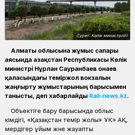
Сурет: Көлік министрлігі
Алматы облысына жұмыс сапары
аясында Қазақстан Республикасы Көлік
министрі Нұрлан Сауранбаев Қонаев
қаласындағы теміржол вокзалын
жаңғырту жұмыстарының барысымен
танысты, деп хабарлайды
Rail-news.kz
.
Объектіге бару барысында облыс
әкімдігі, «Қазақстан темір жолы» ҰК» АҚ,
мердігер ұйым және жауапты