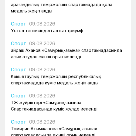
Қарағандылық теміржолшы спартакиадада қола
медаль жеңіп алды
Спорт
09.08.2026
Үстел теннисіндегі алтын триумф
Спорт
09.08.2026
Қайраш Аханов «Самұрық-Қазына» спартакиадасында
асық атудан екінші орын иеленді
Спорт
09.08.2026
Көкшетаулық теміржолшы республикалық
спартакиадада күміс медаль жеңіп алды
Спорт
09.08.2026
ҚТЖ жүйріктері «Самұрық-Қазына»
Спартакиадасында күміс жүлде иеленді
Спорт
09.08.2026
Томирис Атымжанова «Самұрық-Қазына»
спартакиадасында екінші орын иеленді