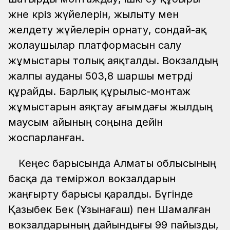
және кәріз жүйелерін, жылыту мен
желдету жүйелерін орнату, сондай-ақ
жолаушылар платформасын салу
жұмыстары толық аяқталды. Вокзалдың
жалпы ауданы 503,8 шаршы метрді
құрайды. Барлық құрылыс-монтаж
жұмыстарын аяқтау ағымдағы жылдың
маусым айының соңына дейін
жоспарланған.
Кеңес барысында Алматы облысының
басқа да теміржол вокзалдарын
жаңғырту барысы қаралды. Бүгінде
Қазыбек Бек (Ұзынағаш) пен Шамалған
вокзалдарының дайындығы 99 пайызды,