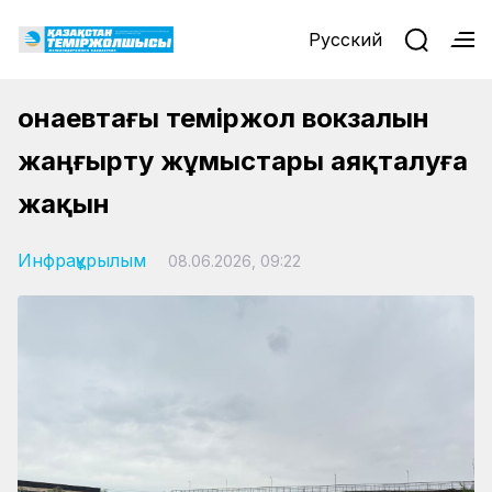
Русский
Қонаевтағы теміржол вокзалын
жаңғырту жұмыстары аяқталуға
жақын
Инфрақұрылым
08.06.2026, 09:22