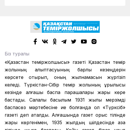
Біз туралы
«Қазақстан теміржолшысы» газеті Қазақстан темір
жолының қалыптасуының барлық кезеңдерін
көрсете отырып, оның жылнамасын жүргізіп
келеді. Түркістан-Сібір темір жолының құрылысы
кезінде алғашқы баспа парақшалары жарық көре
бастады. Салалық басылым 1931 жылы мерзімді
баспасөз мәртебесіне ие болғанда ол «Түрксіб»
газеті деп аталды. Алғашында газет орыс тілінде
жарық көргенімен, 1935 жылдың шілдесінде қазақ