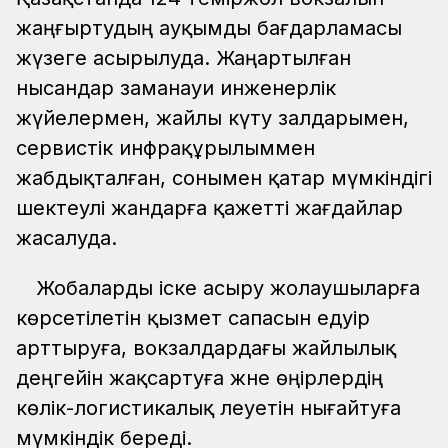
жаңғыртудың ауқымды бағдарламасы
жүзеге асырылуда. Жаңартылған
нысандар заманауи инженерлік
жүйелермен, жайлы күту залдарымен,
сервистік инфрақұрылыммен
жабдықталған, сонымен қатар мүмкіндігі
шектеулі жандарға қажетті жағдайлар
жасалуда.
Жобаларды іске асыру жолаушыларға
көрсетілетін қызмет сапасын едәуір
арттыруға, вокзалдардағы жайлылық
деңгейін жақсартуға және өңірлердің
көлік-логистикалық әлеуетін нығайтуға
мүмкіндік береді.