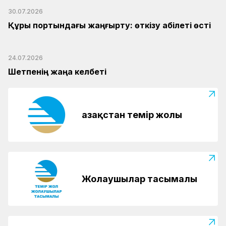
30.07.2026
Құрық портындағы жаңғырту: өткізу қабілеті өсті
24.07.2026
Шетпенің жаңа келбеті
Қазақстан темір жолы
Жолаушылар тасымалы